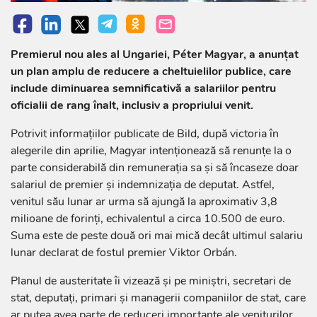
Premierul nou ales al Ungariei, Péter Magyar, a anunțat
un plan amplu de reducere a cheltuielilor publice, care
include diminuarea semnificativă a salariilor pentru
oficialii de rang înalt, inclusiv a propriului venit.
Potrivit informațiilor publicate de Bild, după victoria în
alegerile din aprilie, Magyar intenționează să renunțe la o
parte considerabilă din remunerația sa și să încaseze doar
salariul de premier și indemnizația de deputat. Astfel,
venitul său lunar ar urma să ajungă la aproximativ 3,8
milioane de forinți, echivalentul a circa 10.500 de euro.
Suma este de peste două ori mai mică decât ultimul salariu
lunar declarat de fostul premier Viktor Orbán.
Planul de austeritate îi vizează și pe miniștri, secretari de
stat, deputați, primari și managerii companiilor de stat, care
ar putea avea parte de reduceri importante ale veniturilor.