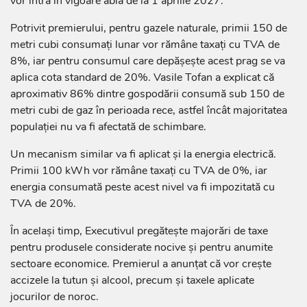
vor intra în vigoare abia de la 1 aprilie 2027.
Potrivit premierului, pentru gazele naturale, primii 150 de
metri cubi consumați lunar vor rămâne taxați cu TVA de
8%, iar pentru consumul care depășește acest prag se va
aplica cota standard de 20%. Vasile Tofan a explicat că
aproximativ 86% dintre gospodării consumă sub 150 de
metri cubi de gaz în perioada rece, astfel încât majoritatea
populației nu va fi afectată de schimbare.
Un mecanism similar va fi aplicat și la energia electrică.
Primii 100 kWh vor rămâne taxați cu TVA de 0%, iar
energia consumată peste acest nivel va fi impozitată cu
TVA de 20%.
În același timp, Executivul pregătește majorări de taxe
pentru produsele considerate nocive și pentru anumite
sectoare economice. Premierul a anunțat că vor crește
accizele la tutun și alcool, precum și taxele aplicate
jocurilor de noroc.