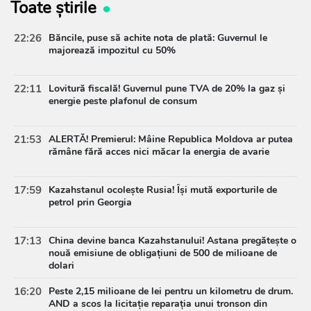
Toate știrile
22:26
Băncile, puse să achite nota de plată: Guvernul le
majorează impozitul cu 50%
22:11
Lovitură fiscală! Guvernul pune TVA de 20% la gaz și
energie peste plafonul de consum
21:53
ALERTĂ! Premierul: Mâine Republica Moldova ar putea
rămâne fără acces nici măcar la energia de avarie
17:59
Kazahstanul ocolește Rusia! Își mută exporturile de
petrol prin Georgia
17:13
China devine banca Kazahstanului! Astana pregătește o
nouă emisiune de obligațiuni de 500 de milioane de
dolari
16:20
Peste 2,15 milioane de lei pentru un kilometru de drum.
AND a scos la licitație reparația unui tronson din