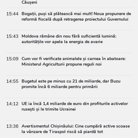
Căușeni
15:44
Bogații, puși să plătească mai mult! Noua propunere de
reformă fiscală după retragerea proiectului Guvernului
15:43
Moldova rămâne din nou fără suficientă lumină:
autoritățile vor apela la energia de avarie
15:09
Cum vor fi verificate animalele și carnea în abatoare:
Ministerul Agriculturii propune reguli noi
14:55
Bugetul este pe minus cu 21 de miliarde, dar Buzu
promite încă 6 miliarde pentru primării
14:12
UE ia încă 1,4 miliarde de euro din profiturile activelor
rusești și le trimite Ucrainei
13:36
Avertismentul Chișinăului: Cine cumpără active scoase
la vânzare de Tiraspol riscă să piardă tot