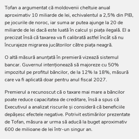
Tofan a argumentat că moldovenii cheltuie anual
aproximativ 10 miliarde de lei, echivalentul a 2,5% din PIB,
pe jocurile de noroc, iar suma ar putea ajunge la 20 de
miliarde de lei dacă este luată în calcul și piața ilegală. El a
precizat însă că taxarea va fi calibrată astfel încât să nu
încurajeze migrarea jucătorilor către piața neagră.
O altă măsură anunțată în premieră vizează sistemul
bancar. Guvernul intenționează să majoreze cu 50%
impozitul pe profitul băncilor, de la 12% la 18%, măsură
care va fi aplicată doar pentru anul fiscal 2027.
Premierul a recunoscut că o taxare mai mare a băncilor
poate reduce capacitatea de creditare, însă a spus că
Executivul a analizat riscurile și consideră că beneficiile
depășesc efectele negative. Potrivit estimărilor prezentate
de Tofan, măsura ar urma să aducă la buget aproximativ
600 de milioane de lei într-un singur an.