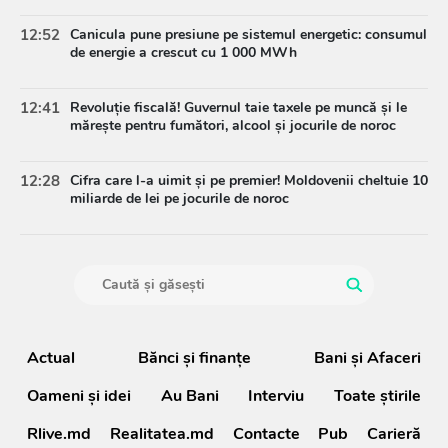
12:52
Canicula pune presiune pe sistemul energetic: consumul
de energie a crescut cu 1 000 MWh
12:41
Revoluție fiscală! Guvernul taie taxele pe muncă și le
mărește pentru fumători, alcool și jocurile de noroc
12:28
Cifra care l-a uimit și pe premier! Moldovenii cheltuie 10
miliarde de lei pe jocurile de noroc
Actual
Bănci şi finanţe
Bani și Afaceri
Oameni şi idei
Au Bani
Interviu
Toate știrile
Rlive.md
Realitatea.md
Contacte
Pub
Carieră