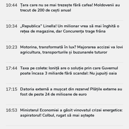
10:44
Țara care nu se mai trezește fără cafea! Moldovenii au
trecut de 200 de cești anual
10:34
„Republica” Linella! Un milionar vrea să mai înghită o
rețea de magazine, dar Concurența trage frâna
10:23
Motorina, transformată în lux? Majorarea accizei va lovi
agricultura, transporturile și buzunarele tuturor
17:44
Taxa pe colete: Ioniță are o soluție prin care Guvernul
poate încasa 3 miliarde fără scandal: Nu jupuiți oaia
17:15
Datoria externă a mușcat din rezerve! Plățile externe au
fost de peste 24 de milioane de euro
16:53
Ministerul Economiei a găsit vinovatul crizei energetice:
aspiratorul! Colbul, rugat să mai aștepte