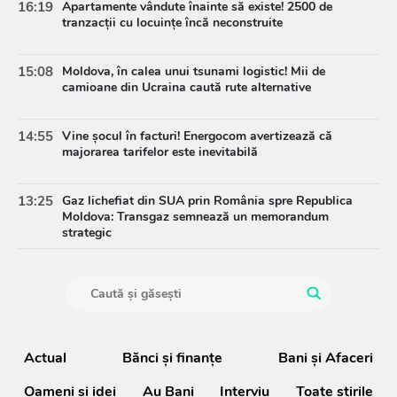
16:19
Apartamente vândute înainte să existe! 2500 de
tranzacții cu locuințe încă neconstruite
15:08
Moldova, în calea unui tsunami logistic! Mii de
camioane din Ucraina caută rute alternative
14:55
Vine șocul în facturi! Energocom avertizează că
majorarea tarifelor este inevitabilă
13:25
Gaz lichefiat din SUA prin România spre Republica
Moldova: Transgaz semnează un memorandum
strategic
Actual
Bănci şi finanţe
Bani și Afaceri
Oameni şi idei
Au Bani
Interviu
Toate știrile