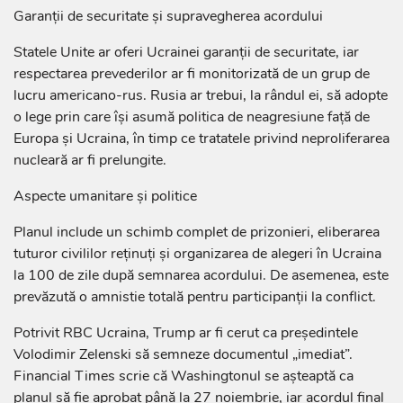
Garanții de securitate și supravegherea acordului
Statele Unite ar oferi Ucrainei garanții de securitate, iar
respectarea prevederilor ar fi monitorizată de un grup de
lucru americano-rus. Rusia ar trebui, la rândul ei, să adopte
o lege prin care își asumă politica de neagresiune față de
Europa și Ucraina, în timp ce tratatele privind neproliferarea
nucleară ar fi prelungite.
Aspecte umanitare și politice
Planul include un schimb complet de prizonieri, eliberarea
tuturor civililor reținuți și organizarea de alegeri în Ucraina
la 100 de zile după semnarea acordului. De asemenea, este
prevăzută o amnistie totală pentru participanții la conflict.
Potrivit RBC Ucraina, Trump ar fi cerut ca președintele
Volodimir Zelenski să semneze documentul „imediat”.
Financial Times scrie că Washingtonul se așteaptă ca
planul să fie aprobat până la 27 noiembrie, iar acordul final