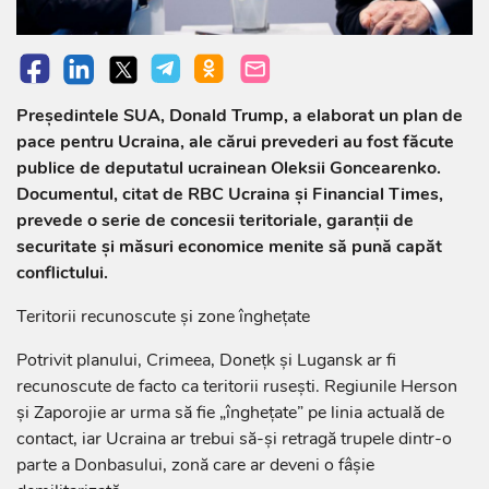
Președintele SUA, Donald Trump, a elaborat un plan de
pace pentru Ucraina, ale cărui prevederi au fost făcute
publice de deputatul ucrainean Oleksii Goncearenko.
Documentul, citat de RBC Ucraina și Financial Times,
prevede o serie de concesii teritoriale, garanții de
securitate și măsuri economice menite să pună capăt
conflictului.
Teritorii recunoscute și zone înghețate
Potrivit planului, Crimeea, Donețk și Lugansk ar fi
recunoscute de facto ca teritorii rusești. Regiunile Herson
și Zaporojie ar urma să fie „înghețate” pe linia actuală de
contact, iar Ucraina ar trebui să-și retragă trupele dintr-o
parte a Donbasului, zonă care ar deveni o fâșie