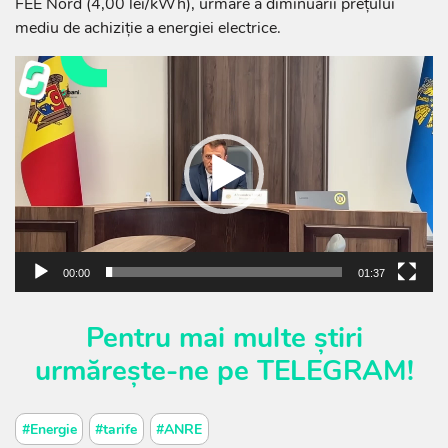
FEE Nord (4,00 lei/kWh), urmare a diminuării prețului
mediu de achiziție a energiei electrice.
Player
video
00:00
01:37
Pentru mai multe știri
urmărește-ne pe
TELEGRAM
!
#Energie
#tarife
#ANRE