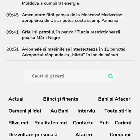
Moldova a cumpărat energie
09:45
Amenințare fără perdea de la Moscova! Medvedev:
apropierea de UE ar putea costa scump Armenia
09:41
Grâul și petrolul, în pericol! Turcia restricționează
poarta Mării Negre
20:51
Avioanele și mașinile se intersectează în 11 puncte!
Aeroportul răspunde cu „hârtii” în loc de măsuri
Actual
Bănci şi finanţe
Bani și Afaceri
Oameni şi idei
Au Bani
Interviu
Toate știrile
Rlive.md
Realitatea.md
Contacte
Pub
Carieră
Dezvoltare personală
Afaceri
Companii