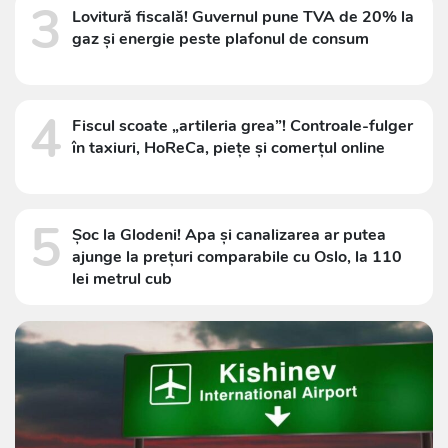
3
Lovitură fiscală! Guvernul pune TVA de 20% la
gaz și energie peste plafonul de consum
4
Fiscul scoate „artileria grea”! Controale-fulger
în taxiuri, HoReCa, piețe și comerțul online
5
Șoc la Glodeni! Apa și canalizarea ar putea
ajunge la prețuri comparabile cu Oslo, la 110
lei metrul cub