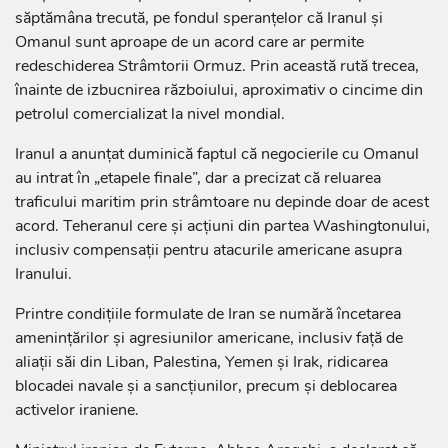
săptămâna trecută, pe fondul speranțelor că Iranul și
Omanul sunt aproape de un acord care ar permite
redeschiderea Strâmtorii Ormuz. Prin această rută trecea,
înainte de izbucnirea războiului, aproximativ o cincime din
petrolul comercializat la nivel mondial.
Iranul a anunțat duminică faptul că negocierile cu Omanul
au intrat în „etapele finale”, dar a precizat că reluarea
traficului maritim prin strâmtoare nu depinde doar de acest
acord. Teheranul cere și acțiuni din partea Washingtonului,
inclusiv compensații pentru atacurile americane asupra
Iranului.
Printre condițiile formulate de Iran se numără încetarea
amenințărilor și agresiunilor americane, inclusiv față de
aliații săi din Liban, Palestina, Yemen și Irak, ridicarea
blocadei navale și a sancțiunilor, precum și deblocarea
activelor iraniene.