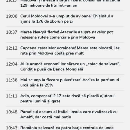
19:27
Moldova își îneacă arșița în bere! Consumul a urcat la
129 milioane de litri într-un an
19:06
Cerul Moldovei s-a umplut de avioane! Chișinăul a
ajuns la 176 de zboruri pe zi
18:37
Marea Neagră fierbe! Atacurile asupra navelor pot
redesena rutele comerciale prin Moldova
12:12
Capcana cerealelor ucrainene! Marea este blocată, iar
ruta prin Moldova costă prea mult
12:04
AI le aruncă economiilor sărace un „colac de salvare”.
Condiția pusă de Banca Mondială
11:36
Mai scump la fiecare pulverizare! Acciza la parfumuri
urcă până la 25%
11:11
Adio, compensații? 17 sate riscă să piardă ajutorul
pentru lumină și gaze
10:48
Paradisul ascuns al Italiei. Insula care rivalizează cu
Amalfi, dar costă mai puțin
10:43
România salvează cu patru barje centrala de unde