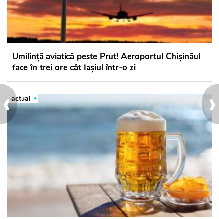
Umilință aviatică peste Prut! Aeroportul Chișinăul
face în trei ore cât Iașiul într-o zi
‹
›
actual