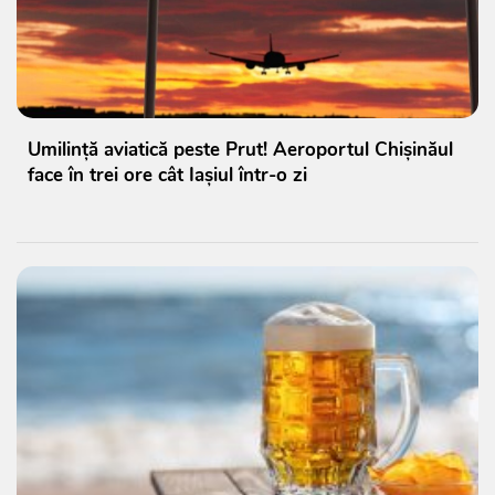
Umilință aviatică peste Prut! Aeroportul Chișinăul
face în trei ore cât Iașiul într-o zi