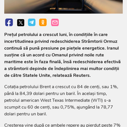
Prețul petrolului a crescut luni, în condițiile în care
incertitudinea privind redeschiderea Strâmtorii Ormuz
continuă să pună presiune pe piețele energetice. Iranul
susține că un acord cu Omanul privind noile rute
maritime este în faza finală, însă redeschiderea efectivă
a strâmtorii depinde de îndeplinirea mai multor condiții
de către Statele Unite, relatează Reuters.
Cotația petrolului Brent a crescut cu 84 de cenți, sau 1%,
până la 84,39 dolari pentru un baril. În același timp,
petrolul american West Texas Intermediate (WTI) s-a
scumpit cu 60 de cenți, sau 0,75%, ajungând la 78,77
dolari pentru un baril.
Creșterea vine după ce ambele repere au pierdut peste 7%