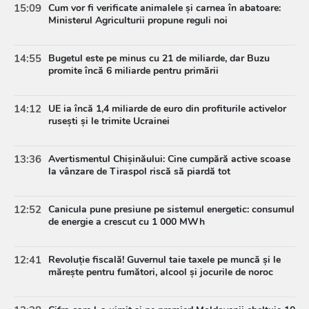
15:09
Cum vor fi verificate animalele și carnea în abatoare:
Ministerul Agriculturii propune reguli noi
14:55
Bugetul este pe minus cu 21 de miliarde, dar Buzu
promite încă 6 miliarde pentru primării
14:12
UE ia încă 1,4 miliarde de euro din profiturile activelor
rusești și le trimite Ucrainei
13:36
Avertismentul Chișinăului: Cine cumpără active scoase
la vânzare de Tiraspol riscă să piardă tot
12:52
Canicula pune presiune pe sistemul energetic: consumul
de energie a crescut cu 1 000 MWh
12:41
Revoluție fiscală! Guvernul taie taxele pe muncă și le
mărește pentru fumători, alcool și jocurile de noroc