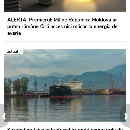
ALERTĂ! Premierul: Mâine Republica Moldova ar
putea rămâne fără acces nici măcar la energia de
avarie
actual
‹
›
Kazahstanul ocolește Rusia! Își mută exporturile de