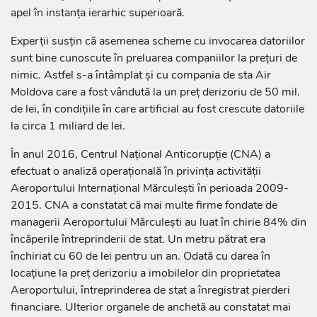
apel în instanţa ierarhic superioară.
Experții susțin că asemenea scheme cu invocarea datoriilor
sunt bine cunoscute în preluarea companiilor la prețuri de
nimic. Astfel s-a întâmplat și cu compania de sta Air
Moldova care a fost vândută la un preț derizoriu de 50 mil.
de lei, în condițiile în care artificial au fost crescute datoriile
la circa 1 miliard de lei.
În anul 2016, Centrul Național Anticorupție (CNA) a
efectuat o analiză operațională în privința activității
Aeroportului Internaţional Mărculeşti în perioada 2009-
2015. CNA a constatat că mai multe firme fondate de
managerii Aeroportului Mărculești au luat în chirie 84% din
încăperile întreprinderii de stat. Un metru pătrat era
închiriat cu 60 de lei pentru un an. Odată cu darea în
locaţiune la preț derizoriu a imobilelor din proprietatea
Aeroportului, întreprinderea de stat a înregistrat pierderi
financiare. Ulterior organele de anchetă au constatat mai