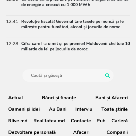
de energie a crescut cu 1 000 MWh
12:41
Revoluție fiscală! Guvernul taie taxele pe muncă și le
mărește pentru fumători, alcool și jocurile de noroc
12:28
Cifra care l-a uimit și pe premier! Moldovenii cheltuie 10
miliarde de lei pe jocurile de noroc
Actual
Bănci şi finanţe
Bani și Afaceri
Oameni şi idei
Au Bani
Interviu
Toate știrile
Rlive.md
Realitatea.md
Contacte
Pub
Carieră
Dezvoltare personală
Afaceri
Companii