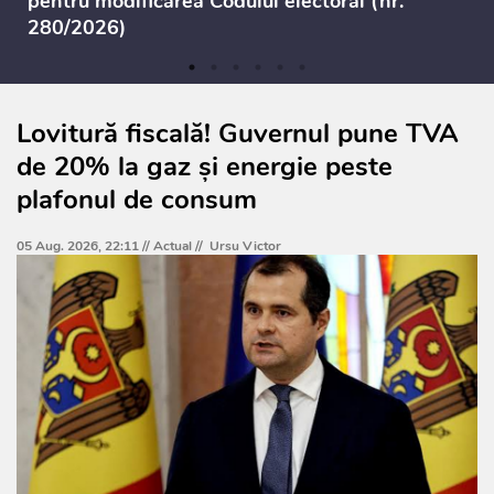
pentru modificarea Codului electoral (nr.
280/2026)
Lovitură fiscală! Guvernul pune TVA
de 20% la gaz și energie peste
plafonul de consum
05 Aug. 2026, 22:11 //
Actual
//
Ursu Victor