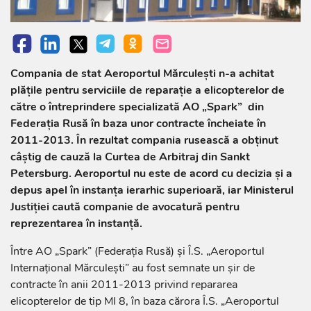
Compania de stat Aeroportul Mărculești n-a achitat
plățile pentru serviciile de reparație a elicopterelor de
către o întreprindere specializată AO „Spark” din
Federația Rusă în baza unor contracte încheiate în
2011-2013. În rezultat compania rusească a obținut
câștig de cauză la Curtea de Arbitraj din Sankt
Petersburg. Aeroportul nu este de acord cu decizia și a
depus apel în instanţa ierarhic superioară, iar Ministerul
Justiției caută companie de avocatură pentru
reprezentarea în instanță.
Între AO „Spark” (Federaţia Rusă) şi Î.S. „Aeroportul
Internațional Mărculești” au fost semnate un şir de
contracte în anii 2011-2013 privind repararea
elicopterelor de tip MI 8, în baza cărora Î.S. „Aeroportul