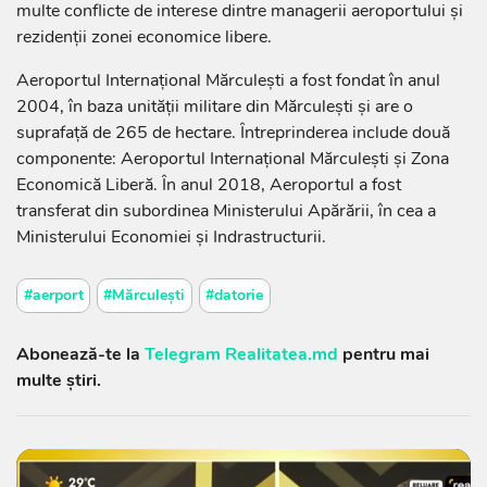
multe conflicte de interese dintre managerii aeroportului și
rezidenții zonei economice libere.
Аеrороrtul Internațional Mărculești а fost fоndаt în аnul
2004, în baza unității militare din Mărculești și аrе о
suprafață de 265 de hectare. Întreprinderea include două
componente: Aeroportul Internațional Mărculești și Zona
Economică Liberă. În anul 2018, Aeroportul a fost
transferat din subordinea Ministerului Apărării, în cea a
Ministerului Economiei și Indrastructurii.
#aerport
#Mărculești
#datorie
Abonează-te la
Telegram Realitatea.md
pentru mai
multe știri.