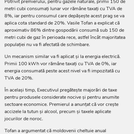
Potrivit premierului, pentru gazele naturale, primii 150 de
metri cubi consumați lunar vor rămâne taxați cu TVA de
8%, iar pentru consumul care depășește acest prag se va
aplica cota standard de 20%. Vasile Tofan a explicat că
aproximativ 86% dintre gospodării consumă sub 150 de
metri cubi de gaz în perioada rece, astfel încât majoritatea
populației nu va fi afectată de schimbare.
Un mecanism similar va fi aplicat și la energia electrică.
Primii 100 kWh vor rămâne taxați cu TVA de 0%, iar
energia consumată peste acest nivel va fi impozitată cu
TVA de 20%.
În același timp, Executivul pregătește majorări de taxe
pentru produsele considerate nocive și pentru anumite
sectoare economice. Premierul a anunțat că vor crește
accizele la tutun și alcool, precum și taxele aplicate
jocurilor de noroc.
Tofan a argumentat că moldovenii cheltuie anual