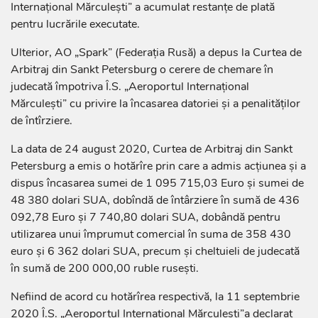
Internațional Mărculești” a acumulat restanţe de plată
pentru lucrările executate.
Ulterior, AO „Spark” (Federaţia Rusă) a depus la Curtea de
Arbitraj din Sankt Petersburg o cerere de chemare în
judecată împotriva Î.S. „Aeroportul Internațional
Mărculești” cu privire la încasarea datoriei şi a penalităţilor
de întîrziere.
La data de 24 august 2020, Curtea de Arbitraj din Sankt
Petersburg a emis o hotărîre prin care a admis acţiunea şi a
dispus încasarea sumei de 1 095 715,03 Euro şi sumei de
48 380 dolari SUA, dobîndă de întârziere în sumă de 436
092,78 Euro şi 7 740,80 dolari SUA, dobândă pentru
utilizarea unui împrumut comercial în suma de 358 430
euro și 6 362 dolari SUA, precum şi cheltuieli de judecată
în sumă de 200 000,00 ruble ruseşti.
Nefiind de acord cu hotărîrea respectivă, la 11 septembrie
2020 Î.S. „Aeroportul Internațional Mărculești”a declarat