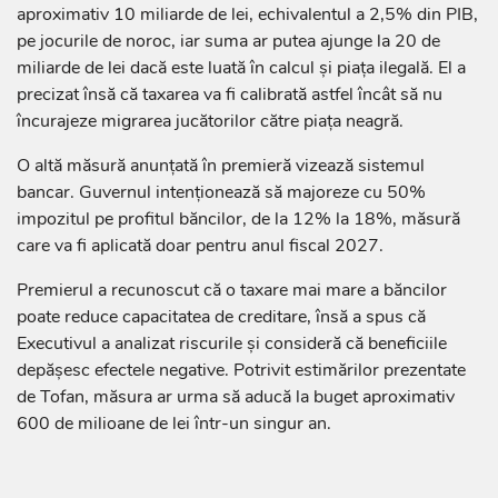
aproximativ 10 miliarde de lei, echivalentul a 2,5% din PIB,
pe jocurile de noroc, iar suma ar putea ajunge la 20 de
miliarde de lei dacă este luată în calcul și piața ilegală. El a
precizat însă că taxarea va fi calibrată astfel încât să nu
încurajeze migrarea jucătorilor către piața neagră.
O altă măsură anunțată în premieră vizează sistemul
bancar. Guvernul intenționează să majoreze cu 50%
impozitul pe profitul băncilor, de la 12% la 18%, măsură
care va fi aplicată doar pentru anul fiscal 2027.
Premierul a recunoscut că o taxare mai mare a băncilor
poate reduce capacitatea de creditare, însă a spus că
Executivul a analizat riscurile și consideră că beneficiile
depășesc efectele negative. Potrivit estimărilor prezentate
de Tofan, măsura ar urma să aducă la buget aproximativ
600 de milioane de lei într-un singur an.