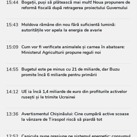
15:44
Bogații, puși să plătească mai mult! Noua propunere de
reformă fiscală după retragerea proiectului Guvernului
15:43
Moldova rămâne din nou fără suficientă lumină:
autoritățile vor apela la energia de avarie
15:09
Cum vor fi verificate animalele și carnea în abatoare:
Ministerul Agriculturii propune reguli noi
14:55
Bugetul este pe minus cu 21 de miliarde, dar Buzu
promite încă 6 miliarde pentru primării
14:12
UE ia încă 1,4 miliarde de euro din profiturile activelor
rusești și le trimite Ucrainei
13:36
Avertismentul Chișinăului: Cine cumpără active scoase
la vânzare de Tiraspol riscă să piardă tot
12:52
Canicula pune presiune pe sistemul energetic: consumul