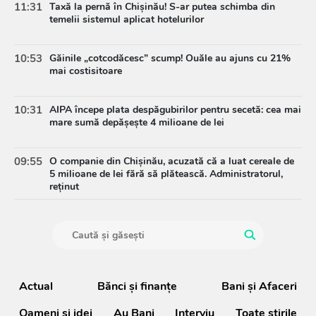
11:31
Taxă la pernă în Chișinău! S-ar putea schimba din
temelii sistemul aplicat hotelurilor
10:53
Găinile „cotcodăcesc” scump! Ouăle au ajuns cu 21%
mai costisitoare
10:31
AIPA începe plata despăgubirilor pentru secetă: cea mai
mare sumă depășește 4 milioane de lei
09:55
O companie din Chișinău, acuzată că a luat cereale de
5 milioane de lei fără să plătească. Administratorul,
reținut
Actual
Bănci şi finanţe
Bani și Afaceri
Oameni şi idei
Au Bani
Interviu
Toate știrile