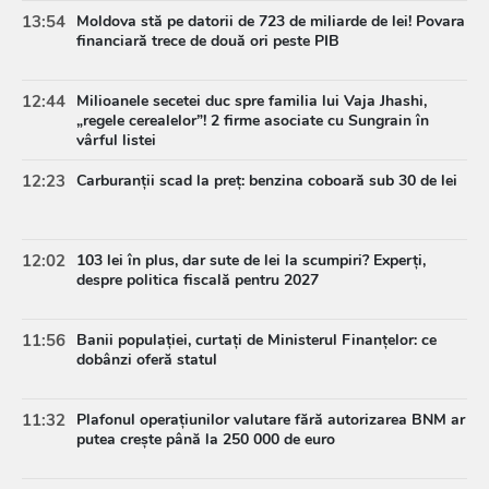
13:54
Moldova stă pe datorii de 723 de miliarde de lei! Povara
financiară trece de două ori peste PIB
12:44
Milioanele secetei duc spre familia lui Vaja Jhashi,
„regele cerealelor”! 2 firme asociate cu Sungrain în
vârful listei
12:23
Carburanții scad la preț: benzina coboară sub 30 de lei
12:02
103 lei în plus, dar sute de lei la scumpiri? Experți,
despre politica fiscală pentru 2027
11:56
Banii populației, curtați de Ministerul Finanțelor: ce
dobânzi oferă statul
11:32
Plafonul operațiunilor valutare fără autorizarea BNM ar
putea crește până la 250 000 de euro