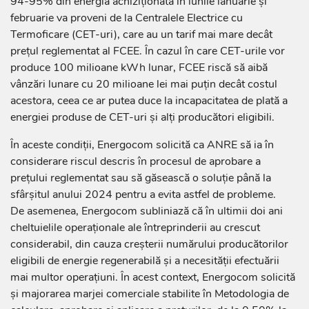
94-95% din energia achiziționată în lunile ianuarie și
februarie va proveni de la Centralele Electrice cu
Termoficare (CET-uri), care au un tarif mai mare decât
prețul reglementat al FCEE. În cazul în care CET-urile vor
produce 100 milioane kWh lunar, FCEE riscă să aibă
vânzări lunare cu 20 milioane lei mai puțin decât costul
acestora, ceea ce ar putea duce la incapacitatea de plată a
energiei produse de CET-uri și alți producători eligibili.
În aceste condiții, Energocom solicită ca ANRE să ia în
considerare riscul descris în procesul de aprobare a
prețului reglementat sau să găsească o soluție până la
sfârșitul anului 2024 pentru a evita astfel de probleme.
De asemenea, Energocom subliniază că în ultimii doi ani
cheltuielile operaționale ale întreprinderii au crescut
considerabil, din cauza creșterii numărului producătorilor
eligibili de energie regenerabilă și a necesității efectuării
mai multor operațiuni. În acest context, Energocom solicită
și majorarea marjei comerciale stabilite în Metodologia de