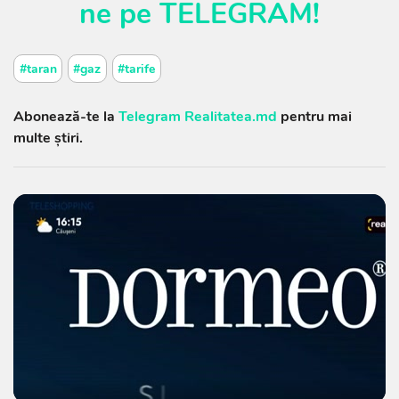
ne
pe
TELEGRAM
!
#taran
#gaz
#tarife
Abonează-te la
Telegram Realitatea.md
pentru mai
multe știri.