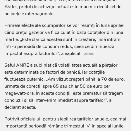
Astfel, prețul de achiziție actual este mai mic decât cel de
pe piețele internaționale.
Primele efecte ale scumpirilor se vor resimți în luna aprilie,
când prețul gazelor va fi calculat în baza cotațiilor din luna
martie. „Este clar că acestea sunt în creștere, însă intrăm
într-o perioadă de consum redus, ceea ce diminuează
impactul asupra facturilor”, a explicat Taran.
Șeful ANRE a subliniat că volatilitatea actuală a piețelor
este determinată de factori de panică, iar cotațiile
fluctuează puternic. „Am văzut creșteri până la 70 de euro,
urmate de corecții spre 65 sau chiar 50 de euro per
megawatt-oră. În aceste condiții, este prematur să tragem
concluzii și să intervenim imediat asupra tarifelor”, a
declarat acesta.
Potrivit oficialului, pentru stabilirea tarifelor anuale, cea mai
importantă perioadă rămâne trimestrul IV, în special lunile