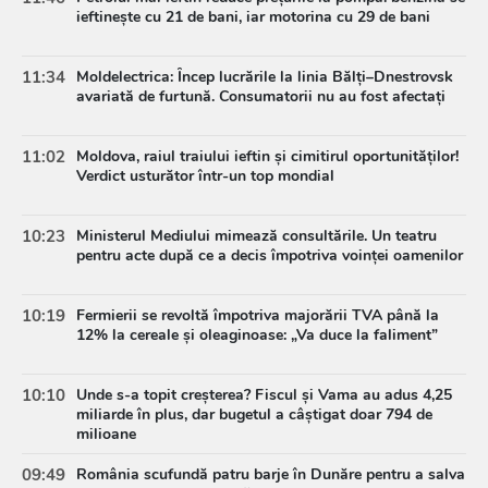
ieftinește cu 21 de bani, iar motorina cu 29 de bani
11:34
Moldelectrica: Încep lucrările la linia Bălți–Dnestrovsk
avariată de furtună. Consumatorii nu au fost afectați
11:02
Moldova, raiul traiului ieftin și cimitirul oportunităților!
Verdict usturător într-un top mondial
10:23
Ministerul Mediului mimează consultările. Un teatru
pentru acte după ce a decis împotriva voinței oamenilor
10:19
Fermierii se revoltă împotriva majorării TVA până la
12% la cereale și oleaginoase: „Va duce la faliment”
10:10
Unde s-a topit creșterea? Fiscul și Vama au adus 4,25
miliarde în plus, dar bugetul a câștigat doar 794 de
milioane
09:49
România scufundă patru barje în Dunăre pentru a salva