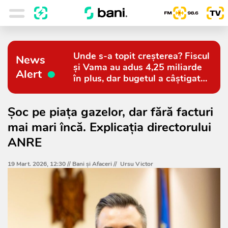
Unde s-a topit creșterea? Fiscul
News
și Vama au adus 4,25 miliarde
Alert
în plus, dar bugetul a câștigat
doar 794 de milioane
Șoc pe piața gazelor, dar fără facturi
mai mari încă. Explicația directorului
ANRE
19 Mart. 2026, 12:30 //
Bani și Afaceri
//
Ursu Victor