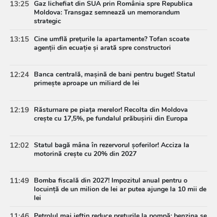
13:25
Gaz lichefiat din SUA prin România spre Republica
Moldova: Transgaz semnează un memorandum
strategic
13:15
Cine umflă prețurile la apartamente? Tofan scoate
agenții din ecuație și arată spre constructori
12:24
Banca centrală, mașină de bani pentru buget! Statul
primește aproape un miliard de lei
12:19
Răsturnare pe piața merelor! Recolta din Moldova
crește cu 17,5%, pe fundalul prăbușirii din Europa
12:02
Statul bagă mâna în rezervorul șoferilor! Acciza la
motorină crește cu 20% din 2027
11:49
Bomba fiscală din 2027! Impozitul anual pentru o
locuință de un milion de lei ar putea ajunge la 10 mii de
lei
11:46
Petrolul mai ieftin reduce prețurile la pompă: benzina se