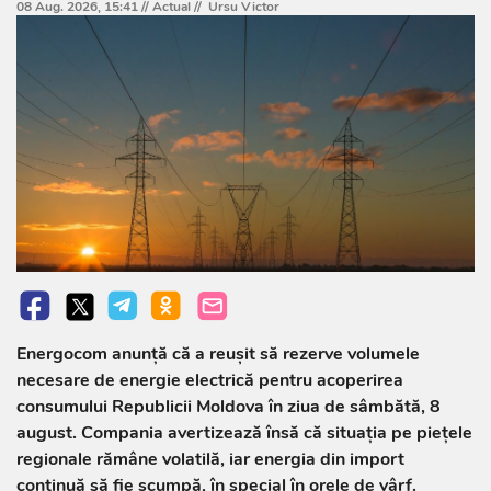
08 Aug. 2026, 15:41 //
Actual
//
Ursu Victor
Energocom anunță că a reușit să rezerve volumele
necesare de energie electrică pentru acoperirea
consumului Republicii Moldova în ziua de sâmbătă, 8
august. Compania avertizează însă că situația pe piețele
regionale rămâne volatilă, iar energia din import
continuă să fie scumpă, în special în orele de vârf.