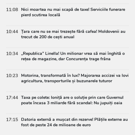
11:08
Nici moartea nu mai scapă de taxe! Serviciile funerare
pierd scutirea locală
10:44
Țara care nu se mai trezește fără cafea! Moldovenii au
trecut de 200 de cești anual
10:34
„Republica” Linella! Un milionar vrea să mai înghită o
rețea de magazine, dar Concurența trage frâna
10:23
Motorina, transformată în lux? Majorarea accizei va lovi
agricultura, transporturile și buzunarele tuturor
17:44
Taxa pe colete: Ioniță are o soluție prin care Guvernul
poate încasa 3 miliarde fără scandal: Nu jupuiți oaia
17:15
Datoria externă a mușcat din rezerve! Plățile externe au
fost de peste 24 de milioane de euro