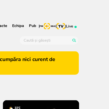
acte
Echipa
Pub
|
|
|
Live
cumpăra nici curent de