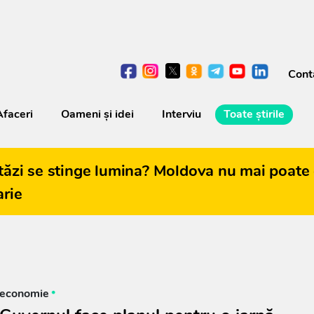
Cont
Afaceri
Oameni şi idei
Interviu
Toate știrile
tăzi se stinge lumina? Moldova nu mai poate 
arie
economie