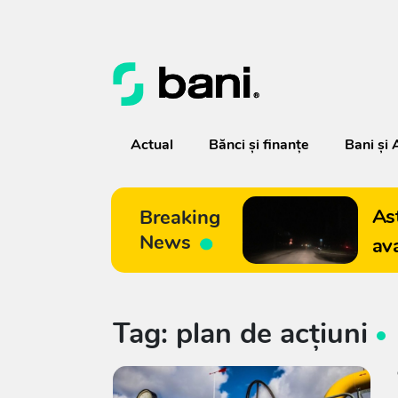
Actual
Bănci şi finanţe
Bani și 
As
Breaking
News
av
Tag: plan de acțiuni