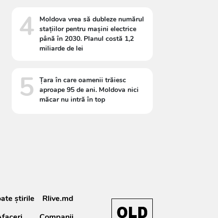
4
Moldova vrea să dubleze numărul
stațiilor pentru mașini electrice
până în 2030. Planul costă 1,2
miliarde de lei
5
Țara în care oamenii trăiesc
aproape 95 de ani. Moldova nici
măcar nu intră în top
ate știrile
Rlive.md
faceri
Companii