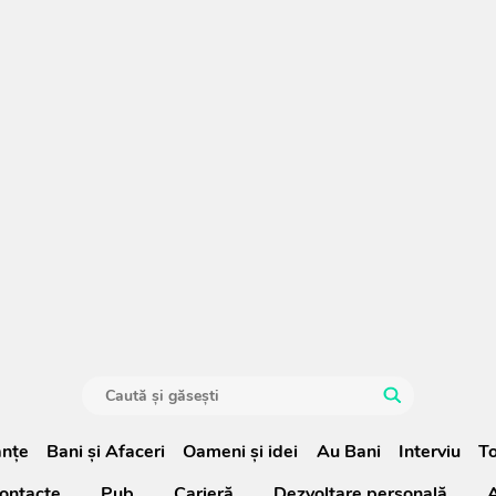
anţe
Bani și Afaceri
Oameni şi idei
Au Bani
Interviu
To
ontacte
Pub
Carieră
Dezvoltare personală
A