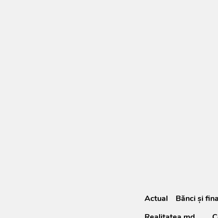
Actual
Bănci şi fin
Realitatea.md
C