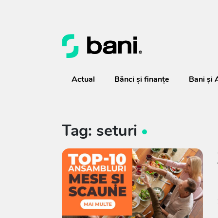
Actual
Bănci şi finanţe
Bani și 
Tag: seturi