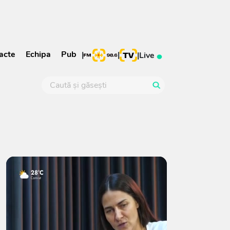
acte
Echipa
Pub
|
|
|
Live