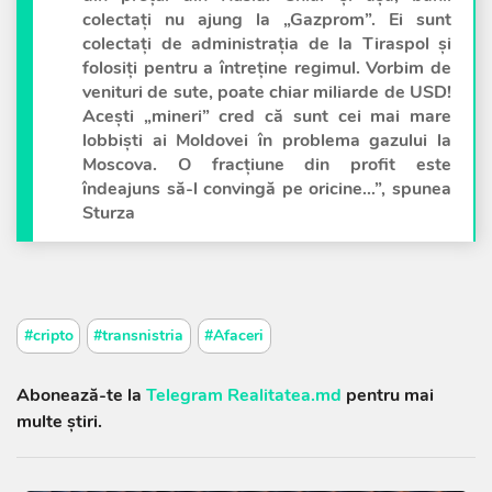
colectați nu ajung la „Gazprom”. Ei sunt
colectați de administrația de la Tiraspol și
folosiți pentru a întreține regimul. Vorbim de
venituri de sute, poate chiar miliarde de USD!
Acești „mineri” cred că sunt cei mai mare
lobbiști ai Moldovei în problema gazului la
Moscova. O fracțiune din profit este
îndeajuns să-l convingă pe oricine…”, spunea
Sturza
#cripto
#transnistria
#Afaceri
Abonează-te la
Telegram Realitatea.md
pentru mai
multe știri.