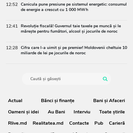
12:52
Canicula pune presiune pe sistemul energetic: consumul
de energie a crescut cu 1 000 MWh
12:41
Revoluție fiscală! Guvernul taie taxele pe muncă și le
mărește pentru fumători, alcool și jocurile de noroc
12:28
Cifra care l-a uimit și pe premier! Moldovenii cheltuie 10
miliarde de lei pe jocurile de noroc
Actual
Bănci şi finanţe
Bani și Afaceri
Oameni şi idei
Au Bani
Interviu
Toate știrile
Rlive.md
Realitatea.md
Contacte
Pub
Carieră