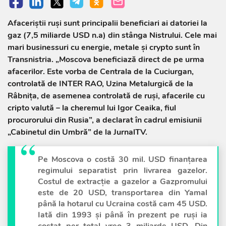
Afaceriștii ruși sunt principalii beneficiari ai datoriei la
gaz (7,5 miliarde USD n.a) din stânga Nistrului. Cele mai
mari businessuri cu energie, metale și crypto sunt în
Transnistria. „Moscova beneficiază direct de pe urma
afacerilor. Este vorba de Centrala de la Cuciurgan,
controlată de INTER RAO, Uzina Metalurgică de la
Râbnița, de asemenea controlată de ruși, afacerile cu
cripto valută – la cheremul lui Igor Ceaika, fiul
procurorului din Rusia”, a declarat în cadrul emisiunii
„Cabinetul din Umbră” de la JurnalTV.
Pe Moscova o costă 30 mil. USD finanțarea
regimului separatist prin livrarea gazelor.
Costul de extracție a gazelor a Gazpromului
este de 20 USD, transportarea din Yamal
până la hotarul cu Ucraina costă cam 45 USD.
Iată din 1993 și până în prezent pe ruși ia