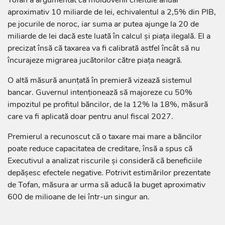
aproximativ 10 miliarde de lei, echivalentul a 2,5% din PIB,
pe jocurile de noroc, iar suma ar putea ajunge la 20 de
miliarde de lei dacă este luată în calcul și piața ilegală. El a
precizat însă că taxarea va fi calibrată astfel încât să nu
încurajeze migrarea jucătorilor către piața neagră.
O altă măsură anunțată în premieră vizează sistemul
bancar. Guvernul intenționează să majoreze cu 50%
impozitul pe profitul băncilor, de la 12% la 18%, măsură
care va fi aplicată doar pentru anul fiscal 2027.
Premierul a recunoscut că o taxare mai mare a băncilor
poate reduce capacitatea de creditare, însă a spus că
Executivul a analizat riscurile și consideră că beneficiile
depășesc efectele negative. Potrivit estimărilor prezentate
de Tofan, măsura ar urma să aducă la buget aproximativ
600 de milioane de lei într-un singur an.