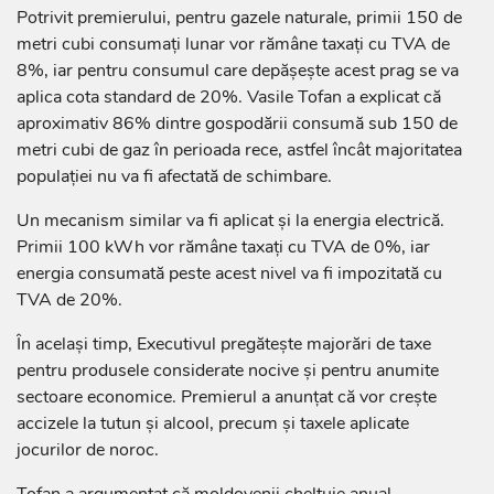
Potrivit premierului, pentru gazele naturale, primii 150 de
metri cubi consumați lunar vor rămâne taxați cu TVA de
8%, iar pentru consumul care depășește acest prag se va
aplica cota standard de 20%. Vasile Tofan a explicat că
aproximativ 86% dintre gospodării consumă sub 150 de
metri cubi de gaz în perioada rece, astfel încât majoritatea
populației nu va fi afectată de schimbare.
Un mecanism similar va fi aplicat și la energia electrică.
Primii 100 kWh vor rămâne taxați cu TVA de 0%, iar
energia consumată peste acest nivel va fi impozitată cu
TVA de 20%.
În același timp, Executivul pregătește majorări de taxe
pentru produsele considerate nocive și pentru anumite
sectoare economice. Premierul a anunțat că vor crește
accizele la tutun și alcool, precum și taxele aplicate
jocurilor de noroc.
Tofan a argumentat că moldovenii cheltuie anual