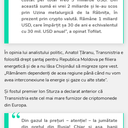
costat per total vreo 3 miliarde USD. Din
această sumă ei vrei 2 miliarde și le-au scos
prin Uzina metalurgică de la Râbnița, în
prezent prin crypto valută. Rămâne 1 miliard
USD, care împărțit șa 30 de ani e echivalentul
cu 30 mil. USD anual”, a opinat Tofilat.
În opinia lui analistului politic, Anatol Țăranu, Transnistria e
folosită drept șantaj pentru Republica Moldova pe filiera
energetică și de a nu lăsa Chișinăul să migreze spre vest.
„Rămânem dependenți de acea regiune până când nu vom
avea interconexiune la energie și gaze cu alte state”.
Și fostul premier Ion Sturza a declarat anterior că
Transnistria este cel mai mare furnizor de criptomonede
din Europa.
Din gazul la prețuri – atenție! – la jumătate
din prețul din Rusia! Chiar și așa, banii