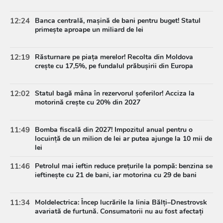
12:24
Banca centrală, mașină de bani pentru buget! Statul
primește aproape un miliard de lei
12:19
Răsturnare pe piața merelor! Recolta din Moldova
crește cu 17,5%, pe fundalul prăbușirii din Europa
12:02
Statul bagă mâna în rezervorul șoferilor! Acciza la
motorină crește cu 20% din 2027
11:49
Bomba fiscală din 2027! Impozitul anual pentru o
locuință de un milion de lei ar putea ajunge la 10 mii de
lei
11:46
Petrolul mai ieftin reduce prețurile la pompă: benzina se
ieftinește cu 21 de bani, iar motorina cu 29 de bani
11:34
Moldelectrica: Încep lucrările la linia Bălți–Dnestrovsk
avariată de furtună. Consumatorii nu au fost afectați