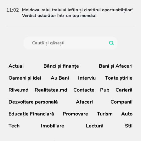
11:02
Moldova, raiul traiului ieftin și cimitirul oportunităților!
Verdict usturător într-un top mondial
Actual
Bănci şi finanţe
Bani și Afaceri
Oameni şi idei
Au Bani
Interviu
Toate știrile
Rlive.md
Realitatea.md
Contacte
Pub
Carieră
Dezvoltare personală
Afaceri
Companii
Educație Financiară
Promovare
Turism
Auto
Tech
Imobiliare
Lectură
Stil