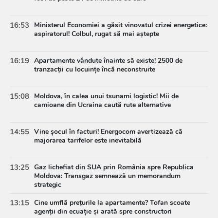
16:53
Ministerul Economiei a găsit vinovatul crizei energetice:
aspiratorul! Colbul, rugat să mai aștepte
16:19
Apartamente vândute înainte să existe! 2500 de
tranzacții cu locuințe încă neconstruite
15:08
Moldova, în calea unui tsunami logistic! Mii de
camioane din Ucraina caută rute alternative
14:55
Vine șocul în facturi! Energocom avertizează că
majorarea tarifelor este inevitabilă
13:25
Gaz lichefiat din SUA prin România spre Republica
Moldova: Transgaz semnează un memorandum
strategic
13:15
Cine umflă prețurile la apartamente? Tofan scoate
agenții din ecuație și arată spre constructori