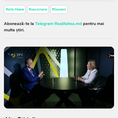
#zile libere
#vaccinare
#Guvern
Abonează-te la
Telegram Realitatea.md
pentru mai
multe știri.