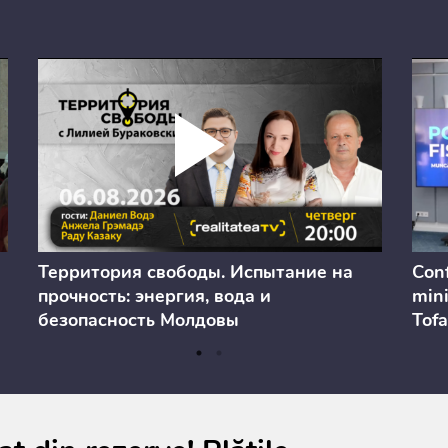
Территория свободы. Испытание на
Conf
прочность: энергия, вода и
mini
безопасность Молдовы
Tofa
prev
anul
cons