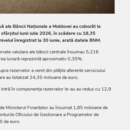
rvă ale Băncii Naționale a Moldovei au coborât la
sfârșitul lunii iulie 2026, în scădere cu 18,35
ivelul înregistrat la 30 iunie, arată datele BNM.
ezervele valutare ale băncii centrale însumau 5,216
rea lunară reprezintă aproximativ 0,35%.
a rezervelor a venit din plățile aferente serviciului
are au totalizat 24,35 milioane de euro.
 intră în componența rezervelor le-au au redus cu 12,9
e de Ministerul Finanțelor au însumat 1,85 milioane de
 conturile Oficiului de Gestionare a Programelor de
0 de euro.