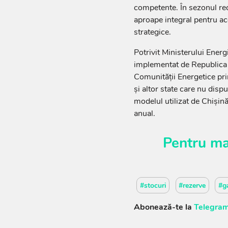
competente. În sezonul r
aproape integral pentru aco
strategice.
Potrivit Ministerului Energ
implementat de Republica M
Comunității Energetice pri
și altor state care nu disp
modelul utilizat de Chiși
anual.
Pentru ma
#stocuri
#rezerve
#g
Abonează-te la
Telegram