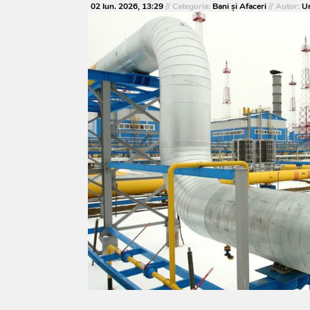
02 Iun. 2026, 13:29
// Categoria:
Bani și Afaceri
// Autor:
Ur