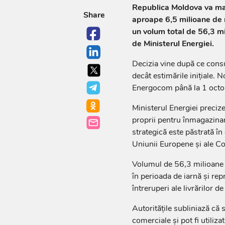
Republica Moldova va maj
Share
aproape 6,5 milioane de 
un volum total de 56,3 mil
de Ministerul Energiei.
Decizia vine după ce con
decât estimările inițiale.
Energocom până la 1 oct
Ministerul Energiei preci
proprii pentru înmagazinar
strategică este păstrată î
Uniunii Europene și ale Co
Volumul de 56,3 milioane 
în perioada de iarnă și re
întreruperi ale livrărilor de
Autoritățile subliniază că s
comerciale și pot fi utilizat