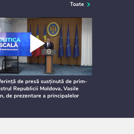
Toate
erință de presă susținută de prim-
Ședința Consi
strul Republicii Moldova, Vasile
Procurorilor
n, de prezentare a principalelor
ederi ale politicii fiscale pentru
 2027, care urmează să fie supusă
ultărilor publice