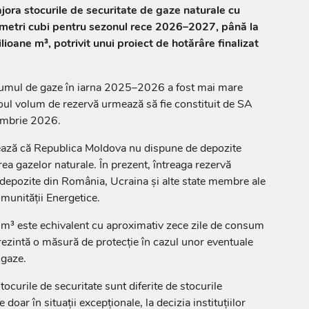
ora stocurile de securitate de gaze naturale cu
metri cubi pentru sezonul rece 2026–2027, până la
ioane m³, potrivit unui proiect de hotărâre finalizat
sumul de gaze în iarna 2025–2026 a fost mai mare
 Noul volum de rezervă urmează să fie constituit de SA
ombrie 2026.
zează că Republica Moldova nu dispune de depozite
ea gazelor naturale. În prezent, întreaga rezervă
n depozite din România, Ucraina și alte state membre ale
munității Energetice.
m³ este echivalent cu aproximativ zece zile de consum
prezintă o măsură de protecție în cazul unor eventuale
 gaze.
tocurile de securitate sunt diferite de stocurile
e doar în situații excepționale, la decizia instituțiilor