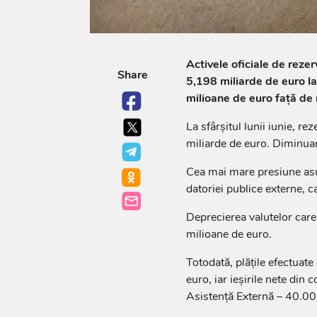
Activele oficiale de reze
Share
5,198 miliarde de euro la 
milioane de euro față de n
La sfârșitul lunii iunie, r
miliarde de euro. Diminua
Cea mai mare presiune asupr
datoriei publice externe, c
Deprecierea valutelor care
milioane de euro.
Totodată, plățile efectuat
euro, iar ieșirile nete din
Asistență Externă – 40.00