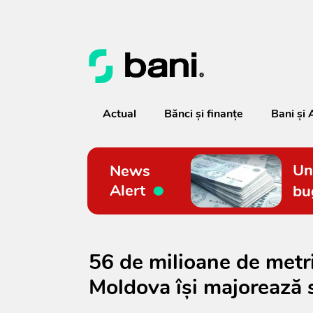
Actual
Bănci şi finanţe
Bani și 
Un
News
Alert
bu
56 de milioane de metri
Moldova își majorează 