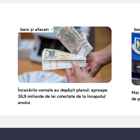
bani și afaceri
ban
Încasările vamale au depășit planul: aproape
Mai 
16,9 miliarde de lei colectate de la începutul
de p
anului