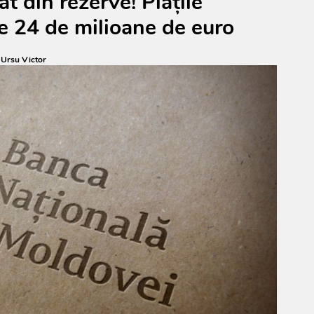
t din rezerve! Plățile
e 24 de milioane de euro
:
Ursu Victor