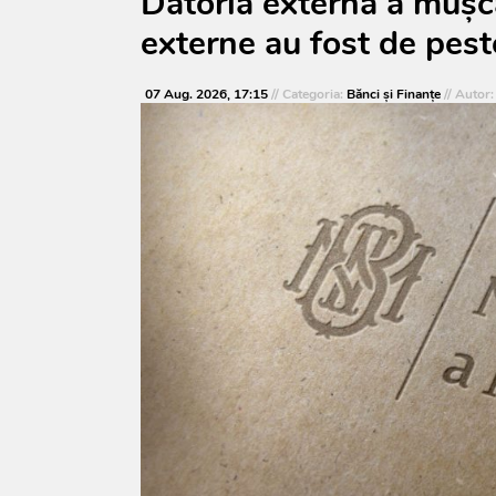
Datoria externă a mușca
externe au fost de pest
07 Aug. 2026, 17:15
// Categoria:
Bănci şi Finanţe
// Autor