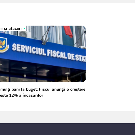
i și afaceri
mulți bani la buget: Fiscul anunță o creștere
este 12% a încasărilor