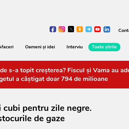
Cont
Afaceri
Oameni şi idei
Interviu
Toate știrile
de s-a topit creșterea? Fiscul și Vama au adu
getul a câștigat doar 794 de milioane
 cubi pentru zile negre.
stocurile de gaze