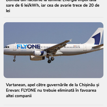
sare de 6 lei/kWh, iar cea de avarie trece de 20 de
lei
Vartanean, apel către guvernările de la Chișinău și
Erevan: FLYONE nu trebuie eliminată în favoarea
altei companii