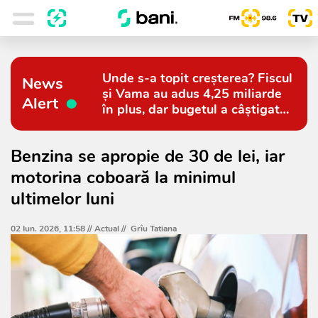
Unde s-a topit creșterea? Fiscul
News
și Vama au adus 4,25 miliarde
Alert
în plus, dar bugetul a câștigat
doar 794 de milioane
Benzina se apropie de 30 de lei, iar
motorina coboară la minimul
ultimelor luni
02 Iun. 2026, 11:58 //
Actual
//
Grîu Tatiana