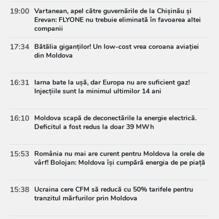
19:00
Vartanean, apel către guvernările de la Chișinău și
Erevan: FLYONE nu trebuie eliminată în favoarea altei
companii
17:34
Bătălia giganților! Un low-cost vrea coroana aviației
din Moldova
16:31
Iarna bate la ușă, dar Europa nu are suficient gaz!
Injecțiile sunt la minimul ultimilor 14 ani
16:10
Moldova scapă de deconectările la energie electrică.
Deficitul a fost redus la doar 39 MWh
15:53
România nu mai are curent pentru Moldova la orele de
vârf! Bolojan: Moldova își cumpără energia de pe piață
15:38
Ucraina cere CFM să reducă cu 50% tarifele pentru
tranzitul mărfurilor prin Moldova