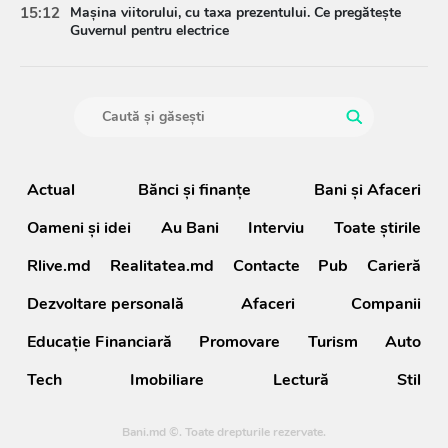
15:12
Mașina viitorului, cu taxa prezentului. Ce pregătește
Guvernul pentru electrice
Actual
Bănci şi finanţe
Bani și Afaceri
Oameni şi idei
Au Bani
Interviu
Toate știrile
Rlive.md
Realitatea.md
Contacte
Pub
Carieră
Dezvoltare personală
Afaceri
Companii
Educație Financiară
Promovare
Turism
Auto
Tech
Imobiliare
Lectură
Stil
Bani.md ©. Toate drepturile rezervate.