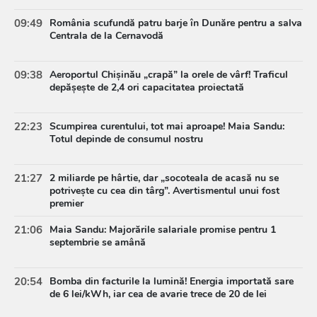
09:49
România scufundă patru barje în Dunăre pentru a salva
Centrala de la Cernavodă
09:38
Aeroportul Chișinău „crapă” la orele de vârf! Traficul
depășește de 2,4 ori capacitatea proiectată
22:23
Scumpirea curentului, tot mai aproape! Maia Sandu:
Totul depinde de consumul nostru
21:27
2 miliarde pe hârtie, dar „socoteala de acasă nu se
potrivește cu cea din târg”. Avertismentul unui fost
premier
21:06
Maia Sandu: Majorările salariale promise pentru 1
septembrie se amână
20:54
Bomba din facturile la lumină! Energia importată sare
de 6 lei/kWh, iar cea de avarie trece de 20 de lei