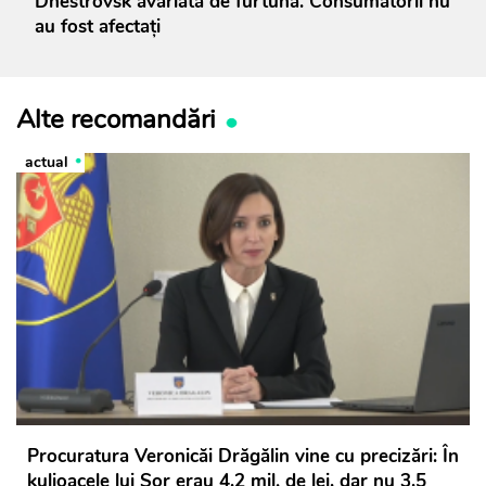
Dnestrovsk avariată de furtună. Consumatorii nu
au fost afectați
Alte recomandări
actual
Procuratura Veronicăi Drăgălin vine cu precizări: În
kulioacele lui Șor erau 4,2 mil. de lei, dar nu 3,5