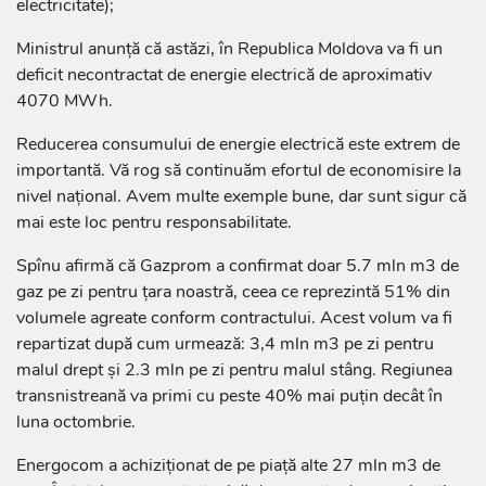
electricitate);
Ministrul anunță că astăzi, în Republica Moldova va fi un
deficit necontractat de energie electrică de aproximativ
4070 MWh.
Reducerea consumului de energie electrică este extrem de
importantă. Vă rog să continuăm efortul de economisire la
nivel național. Avem multe exemple bune, dar sunt sigur că
mai este loc pentru responsabilitate.
Spînu afirmă că Gazprom a confirmat doar 5.7 mln m3 de
gaz pe zi pentru țara noastră, ceea ce reprezintă 51% din
volumele agreate conform contractului. Acest volum va fi
repartizat după cum urmează: 3,4 mln m3 pe zi pentru
malul drept și 2.3 mln pe zi pentru malul stâng. Regiunea
transnistreană va primi cu peste 40% mai puțin decât în
luna octombrie.
Energocom a achiziționat de pe piață alte 27 mln m3 de