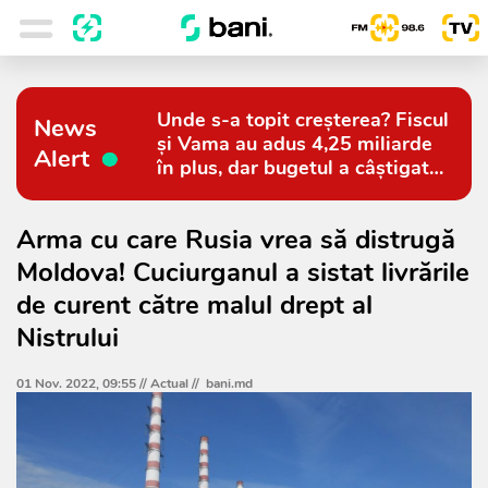
Unde s-a topit creșterea? Fiscul
News
și Vama au adus 4,25 miliarde
Alert
în plus, dar bugetul a câștigat
doar 794 de milioane
Arma cu care Rusia vrea să distrugă
Moldova! Cuciurganul a sistat livrările
de curent către malul drept al
Nistrului
01 Nov. 2022, 09:55 //
Actual
//
bani.md