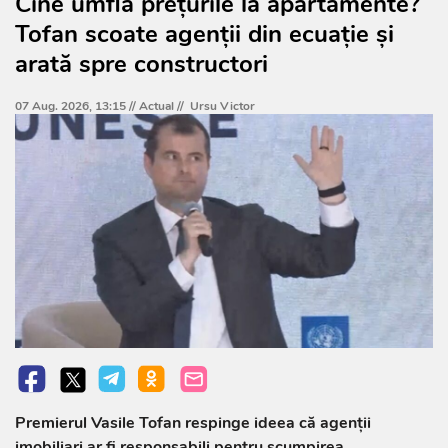
Cine umflă prețurile la apartamente?
Tofan scoate agenții din ecuație și
arată spre constructori
07 Aug. 2026, 13:15 //
Actual
//
Ursu Victor
Premierul Vasile Tofan respinge ideea că agenții
imobiliari ar fi responsabili pentru scumpirea