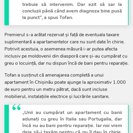
trebuie să intervenim. Dar ezit să sar la
concluzii până când avem diagnoza bine pusă
la punct”, a spus Tofan.
Premierul s-a arătat rezervat și față de eventuala taxare
suplimentară a apartamentelor care nu sunt date în chirie.
Potrivit acestuia, o asemenea măsură i-ar putea afecta
inclusiv pe moldovenii din diasporă care și-au cumpărat cu
greu o locuință, dar nu dispun încă de bani pentru reparație.
Tofan a susținut că amenajarea completă a unui
apartament în Chișinău poate ajunge la aproximativ 1.000
de euro pentru un metru pătrat, dacă sunt incluse
mobilierul, instalațiile electrice și lucrările sanitare.
„Unii au cumpărat un apartament cu banii
adunați cu greu în Italia sau Portugalia, dar
încă nu au bani pentru reparație. Iar noi vrem
deja să-i taxăm pentru că nu îl dau în chirie.