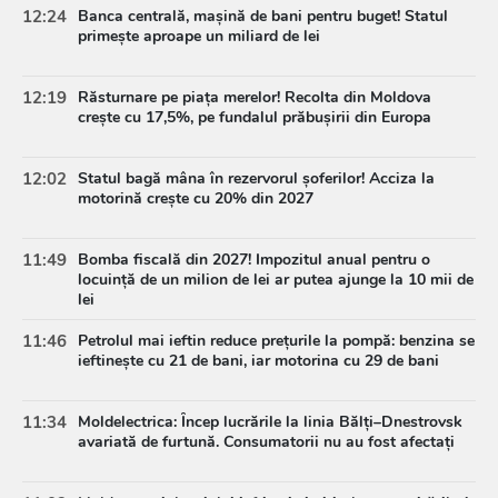
12:24
Banca centrală, mașină de bani pentru buget! Statul
primește aproape un miliard de lei
12:19
Răsturnare pe piața merelor! Recolta din Moldova
crește cu 17,5%, pe fundalul prăbușirii din Europa
12:02
Statul bagă mâna în rezervorul șoferilor! Acciza la
motorină crește cu 20% din 2027
11:49
Bomba fiscală din 2027! Impozitul anual pentru o
locuință de un milion de lei ar putea ajunge la 10 mii de
lei
11:46
Petrolul mai ieftin reduce prețurile la pompă: benzina se
ieftinește cu 21 de bani, iar motorina cu 29 de bani
11:34
Moldelectrica: Încep lucrările la linia Bălți–Dnestrovsk
avariată de furtună. Consumatorii nu au fost afectați