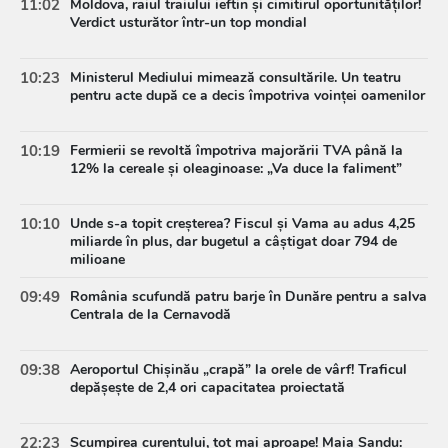
11:02
Moldova, raiul traiului ieftin și cimitirul oportunităților!
Verdict usturător într-un top mondial
10:23
Ministerul Mediului mimează consultările. Un teatru
pentru acte după ce a decis împotriva voinței oamenilor
10:19
Fermierii se revoltă împotriva majorării TVA până la
12% la cereale și oleaginoase: „Va duce la faliment”
10:10
Unde s-a topit creșterea? Fiscul și Vama au adus 4,25
miliarde în plus, dar bugetul a câștigat doar 794 de
milioane
09:49
România scufundă patru barje în Dunăre pentru a salva
Centrala de la Cernavodă
09:38
Aeroportul Chișinău „crapă” la orele de vârf! Traficul
depășește de 2,4 ori capacitatea proiectată
22:23
Scumpirea curentului, tot mai aproape! Maia Sandu: