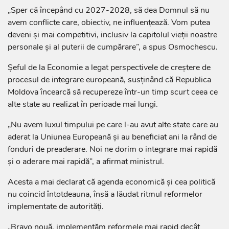
„Sper că începând cu 2027-2028, să dea Domnul să nu
avem conflicte care, obiectiv, ne influențează. Vom putea
deveni și mai competitivi, inclusiv la capitolul vieții noastre
personale și al puterii de cumpărare”, a spus Osmochescu.
Șeful de la Economie a legat perspectivele de creștere de
procesul de integrare europeană, susținând că Republica
Moldova încearcă să recupereze într-un timp scurt ceea ce
alte state au realizat în perioade mai lungi.
„Nu avem luxul timpului pe care l-au avut alte state care au
aderat la Uniunea Europeană și au beneficiat ani la rând de
fonduri de preaderare. Noi ne dorim o integrare mai rapidă
și o aderare mai rapidă”, a afirmat ministrul.
Acesta a mai declarat că agenda economică și cea politică
nu coincid întotdeauna, însă a lăudat ritmul reformelor
implementate de autorități.
„Bravo nouă, implementăm reformele mai rapid decât