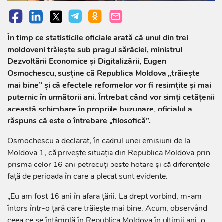
În timp ce statisticile oficiale arată că unul din trei
moldoveni trăiește sub pragul sărăciei, ministrul
Dezvoltării Economice și Digitalizării, Eugen
Osmochescu, susține că Republica Moldova „trăiește
mai bine” și că efectele reformelor vor fi resimțite și mai
puternic în următorii ani. Întrebat când vor simți cetățenii
această schimbare în propriile buzunare, oficialul a
răspuns că este o întrebare „filosofică”.
Osmochescu a declarat, în cadrul unei emisiuni de la
Moldova 1, că privește situația din Republica Moldova prin
prisma celor 16 ani petrecuți peste hotare și că diferențele
față de perioada în care a plecat sunt evidente.
„Eu am fost 16 ani în afara țării. La drept vorbind, m-am
întors într-o țară care trăiește mai bine. Acum, observând
ceea ce se întâmplă în Republica Moldova în ultimii ani, o