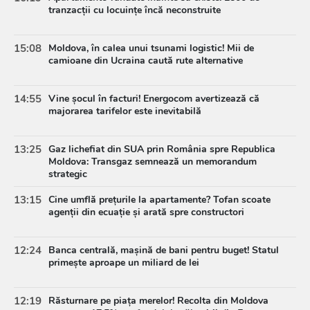
tranzacții cu locuințe încă neconstruite
15:08
Moldova, în calea unui tsunami logistic! Mii de
camioane din Ucraina caută rute alternative
14:55
Vine șocul în facturi! Energocom avertizează că
majorarea tarifelor este inevitabilă
13:25
Gaz lichefiat din SUA prin România spre Republica
Moldova: Transgaz semnează un memorandum
strategic
13:15
Cine umflă prețurile la apartamente? Tofan scoate
agenții din ecuație și arată spre constructori
12:24
Banca centrală, mașină de bani pentru buget! Statul
primește aproape un miliard de lei
12:19
Răsturnare pe piața merelor! Recolta din Moldova