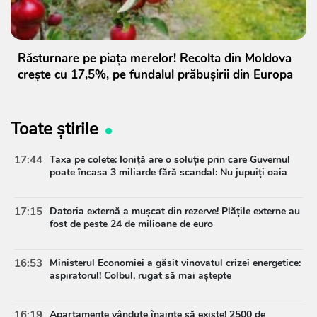
Răsturnare pe piața merelor! Recolta din Moldova
crește cu 17,5%, pe fundalul prăbușirii din Europa
Toate știrile
17:44
Taxa pe colete: Ioniță are o soluție prin care Guvernul
poate încasa 3 miliarde fără scandal: Nu jupuiți oaia
17:15
Datoria externă a mușcat din rezerve! Plățile externe au
fost de peste 24 de milioane de euro
16:53
Ministerul Economiei a găsit vinovatul crizei energetice:
aspiratorul! Colbul, rugat să mai aștepte
16:19
Apartamente vândute înainte să existe! 2500 de