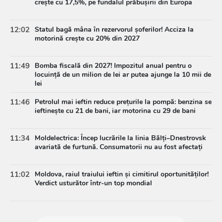
crește cu 17,5%, pe fundalul prăbușirii din Europa
12:02
Statul bagă mâna în rezervorul șoferilor! Acciza la
motorină crește cu 20% din 2027
11:49
Bomba fiscală din 2027! Impozitul anual pentru o
locuință de un milion de lei ar putea ajunge la 10 mii de
lei
11:46
Petrolul mai ieftin reduce prețurile la pompă: benzina se
ieftinește cu 21 de bani, iar motorina cu 29 de bani
11:34
Moldelectrica: Încep lucrările la linia Bălți–Dnestrovsk
avariată de furtună. Consumatorii nu au fost afectați
11:02
Moldova, raiul traiului ieftin și cimitirul oportunităților!
Verdict usturător într-un top mondial