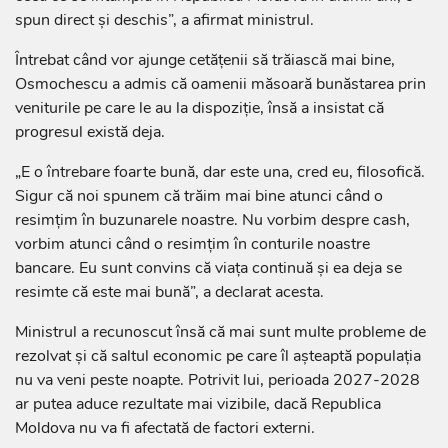
spun direct și deschis”, a afirmat ministrul.
Întrebat când vor ajunge cetățenii să trăiască mai bine,
Osmochescu a admis că oamenii măsoară bunăstarea prin
veniturile pe care le au la dispoziție, însă a insistat că
progresul există deja.
„E o întrebare foarte bună, dar este una, cred eu, filosofică.
Sigur că noi spunem că trăim mai bine atunci când o
resimțim în buzunarele noastre. Nu vorbim despre cash,
vorbim atunci când o resimțim în conturile noastre
bancare. Eu sunt convins că viața continuă și ea deja se
resimte că este mai bună”, a declarat acesta.
Ministrul a recunoscut însă că mai sunt multe probleme de
rezolvat și că saltul economic pe care îl așteaptă populația
nu va veni peste noapte. Potrivit lui, perioada 2027-2028
ar putea aduce rezultate mai vizibile, dacă Republica
Moldova nu va fi afectată de factori externi.