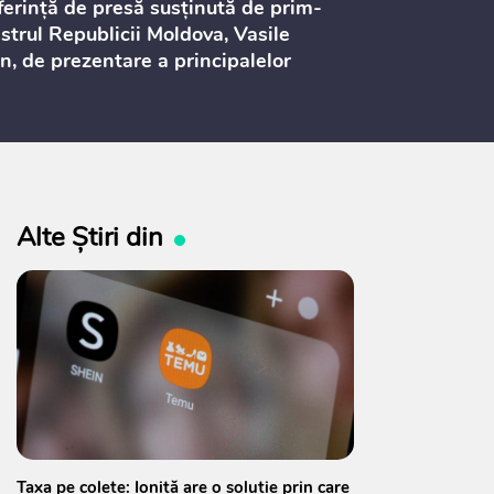
erință de presă susținută de prim-
Ședința Consi
strul Republicii Moldova, Vasile
Procurorilor
n, de prezentare a principalelor
ederi ale politicii fiscale pentru
 2027, care urmează să fie supusă
ultărilor publice
Alte Știri din
Taxa pe colete: Ioniță are o soluție prin care