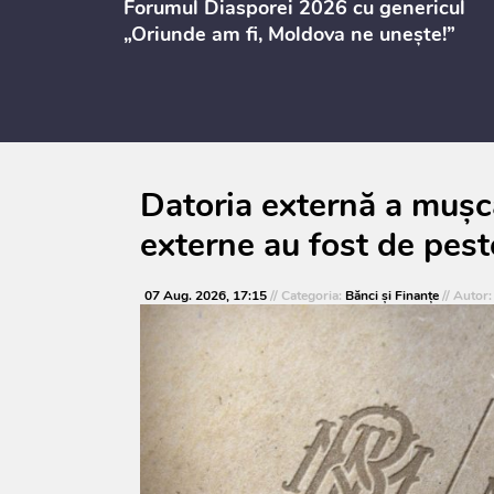
ectul de
Forumul Diasporei 2026 cu genericul
i
„Oriunde am fi, Moldova ne unește!”
Datoria externă a mușca
externe au fost de pest
07 Aug. 2026, 17:15
// Categoria:
Bănci şi Finanţe
// Autor