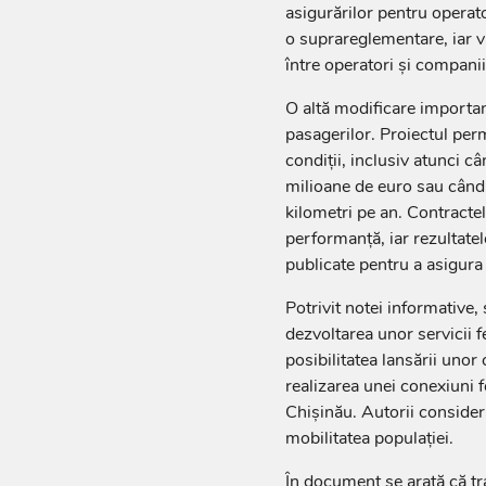
asigurărilor pentru operato
o suprareglementare, iar va
între operatori și companii
O altă modificare important
pasagerilor. Proiectul perm
condiții, inclusiv atunci c
milioane de euro sau când
kilometri pe an. Contractel
performanță, iar rezultatel
publicate pentru a asigura 
Potrivit notei informative,
dezvoltarea unor servicii 
posibilitatea lansării unor
realizarea unei conexiuni 
Chișinău. Autorii consideră 
mobilitatea populației.
În document se arată că tr