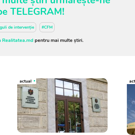
 multe știri urmărește-ne
pe
TELEGRAM
!
guli de intervenție
#CFM
 Realitatea.md
pentru mai multe știri.
actual
ac