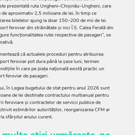
este prezentată ruta Ungheni–Chișinău–Ungheni, care
 de aproximativ 2,5 milioane de lei, în timp ce
zarea biletelor ajung la doar 150–200 de mii de lei.
rt feroviar din străinătate și nici Î.S. Calea Ferată din
ure funcționalitatea rutei respective de pasageri”, se
mativă.
umentează că actualele proceduri pentru atribuirea
sport feroviar pot dura până la șase luni, termen
dițiile în care pe piața națională există practic un
rt feroviar de pasageri.
ui, în Legea bugetului de stat pentru anul 2026 sunt
oane de lei destinate contractului multianual pentru
ii feroviare și contractelor de servicii publice de
otrivit estimărilor autorităților, reorganizarea CFM ar
la sfârșitul anului curent.