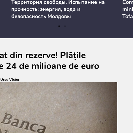
Территория свободы. Испытание на
Conf
прочность: энергия, вода и
mini
безопасность Молдовы
Tofa
prev
anul
cons
t din rezerve! Plățile
e 24 de milioane de euro
:
Ursu Victor