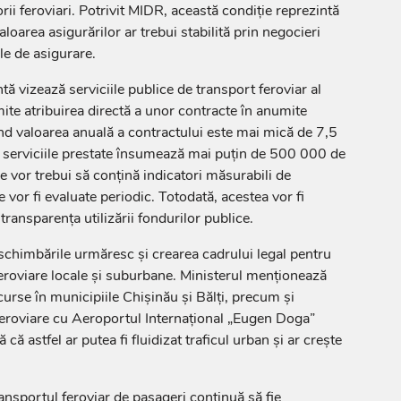
rii feroviari. Potrivit MIDR, această condiție reprezintă
loarea asigurărilor ar trebui stabilită prin negocieri
le de asigurare.
ă vizează serviciile publice de transport feroviar al
ite atribuirea directă a unor contracte în anumite
ând valoarea anuală a contractului este mai mică de 7,5
 serviciile prestate însumează mai puțin de 500 000 de
e vor trebui să conțină indicatori măsurabili de
e vor fi evaluate periodic. Totodată, acestea vor fi
transparența utilizării fondurilor publice.
 schimbările urmăresc și crearea cadrului legal pentru
feroviare locale și suburbane. Ministerul menționează
 curse în municipiile Chișinău și Bălți, precum și
feroviare cu Aeroportul Internațional „Eugen Doga”
că astfel ar putea fi fluidizat traficul urban și ar crește
ansportul feroviar de pasageri continuă să fie