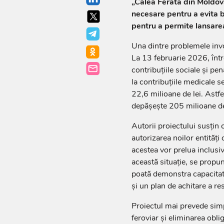
„Calea Ferată din Moldova
necesare pentru a evita b
pentru a permite lansarea
Una dintre problemele invo
La 13 februarie 2026, între
contribuțiile sociale și pen
la contribuțiile medicale se
22,6 milioane de lei. Astfe
depășește 205 milioane de
Autorii proiectului susțin 
autorizarea noilor entităț
acestea vor prelua inclusiv 
această situație, se propun
poată demonstra capacitate
și un plan de achitare a re
Proiectul mai prevede simp
feroviar și eliminarea obli