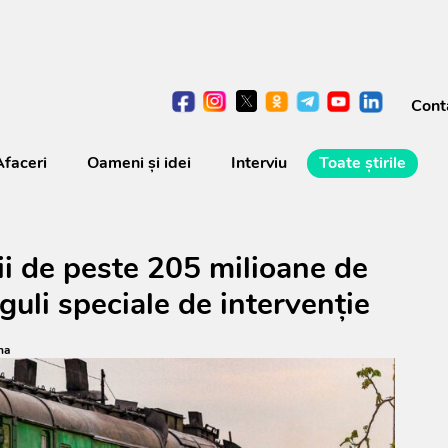
Cont
Afaceri
Oameni şi idei
Interviu
Toate știrile
ii de peste 205 milioane de
eguli speciale de intervenție
na