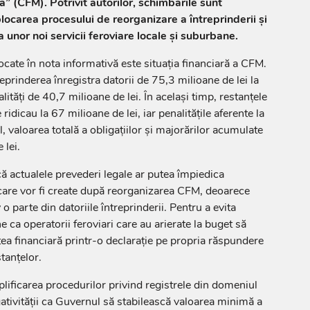
” (CFM). Potrivit autorilor, schimbările sunt
locarea procesului de reorganizare a întreprinderii și
 unor noi servicii feroviare locale și suburbane.
cate în nota informativă este situația financiară a CFM.
prinderea înregistra datorii de 75,3 milioane de lei la
alități de 40,7 milioane de lei. În același timp, restanțele
 ridicau la 67 milioane de lei, iar penalitățile aferente la
l, valoarea totală a obligațiilor și majorărilor acumulate
 lei.
că actualele prevederi legale ar putea împiedica
i care vor fi create după reorganizarea CFM, deoarece
o parte din datoriile întreprinderii. Pentru a evita
e ca operatorii feroviari care au arierate la buget să
a financiară printr-o declarație pe propria răspundere
stanțelor.
lificarea procedurilor privind registrele din domeniul
gativității ca Guvernul să stabilească valoarea minimă a