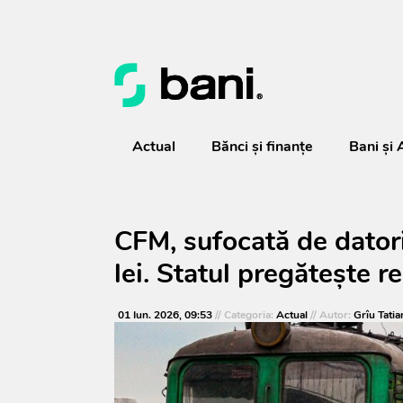
Actual
Bănci şi finanţe
Bani și 
CFM, sufocată de dator
lei. Statul pregătește r
01 Iun. 2026, 09:53
// Categoria:
Actual
// Autor:
Grîu Tatia