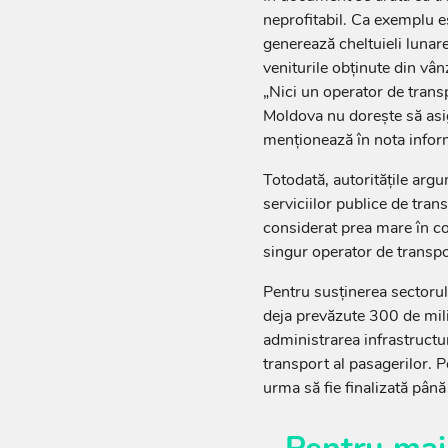
neprofitabil. Ca exemplu 
generează cheltuieli lunare
veniturile obținute din vân
„Nici un operator de transpo
Moldova nu dorește să asig
menționează în nota infor
Totodată, autoritățile arg
serviciilor publice de tran
considerat prea mare în con
singur operator de transpo
Pentru susținerea sectorul
deja prevăzute 300 de mili
administrarea infrastructur
transport al pasagerilor. P
urma să fie finalizată până 