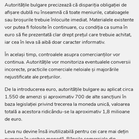
Autoritățile bulgare precizează că dispariția obligației de
afișare dublă nu înseamnă că toate meniurile, cataloagele
sau broșurile trebuie înlocuite imediat. Materialele existente
vor putea fi folosite în continuare, cu condiția ca suma în
euro să fie prezentată clar drept prețul care trebuie achitat,
iar cea în leva să aibă doar caracter informativ.
În același timp, controalele asupra comercianților vor
continua. Autoritățile vor monitoriza eventualele conversii
incorecte, practicile comerciale neloiale și majorările
nejustificate ale prețurilor.
De la introducerea euro, autoritățile bulgare au aplicat circa
1.550 de amenzi și aproximativ 700 de alte sancțiuni în
baza legislației privind trecerea la moneda unică, valoarea
totală a acestora ridicându-se la aproximativ 1,8 milioane
de euro.
Leva nu devine însă inutilizabilă pentru cei care mai dețin
numerar în vechea monedă. Băncile comerciale din