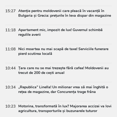
15:27
Atenție pentru moldovenii care pleacă în vacanță în
Bulgaria și Grecia: prețurile în leva dispar din magazine
11:18
Apartament mic, impozit de lux! Guvernul schimbă
regulile averii
11:08
Nici moartea nu mai scapă de taxe! Serviciile funerare
pierd scutirea locală
10:44
Țara care nu se mai trezește fără cafea! Moldovenii au
trecut de 200 de cești anual
10:34
„Republica” Linella! Un milionar vrea să mai înghită o
rețea de magazine, dar Concurența trage frâna
10:23
Motorina, transformată în lux? Majorarea accizei va lovi
agricultura, transporturile și buzunarele tuturor