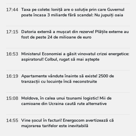
17:44
Taxa pe colete: Ioniță are o soluție prin care Guvernul
poate încasa 3 miliarde fără scandal: Nu jupuiți oaia
17:15
Datoria externă a mușcat din rezerve! Plățile externe au
fost de peste 24 de milioane de euro
16:53
Ministerul Economiei a găsit vinovatul crizei energetice:
aspiratorul! Colbul, rugat să mai aștepte
16:19
Apartamente vândute înainte să existe! 2500 de
tranzacții cu locuințe încă neconstruite
15:08
Moldova, în calea unui tsunami logistic! Mii de
camioane din Ucraina caută rute alternative
14:55
Vine șocul în facturi! Energocom avertizează că
majorarea tarifelor este inevitabilă