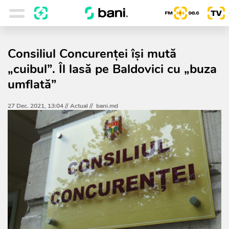
Consiliul Concurenței își mută
„cuibul”. Îl lasă pe Baldovici cu „buza
umflată”
27 Dec. 2021, 13:04 //
Actual
//
bani.md