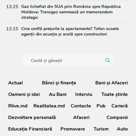
13:25
Gaz lichefiat din SUA prin România spre Republica
Moldova: Transgaz semnează un memorandum
strategic
13:15
Cine umflă prețurile la apartamente? Tofan scoate
agenții din ecuație și arată spre constructori
Actual
Bănci şi finanţe
Bani și Afaceri
Oameni şi idei
Au Bani
Interviu
Toate știrile
Rlive.md
Realitatea.md
Contacte
Pub
Carieră
Dezvoltare personală
Afaceri
Companii
Educație Financiară
Promovare
Turism
Auto