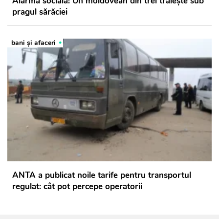
Alarmă socială! Un moldovean din trei trăiește sub
pragul sărăciei
bani și afaceri
ANTA a publicat noile tarife pentru transportul
regulat: cât pot percepe operatorii