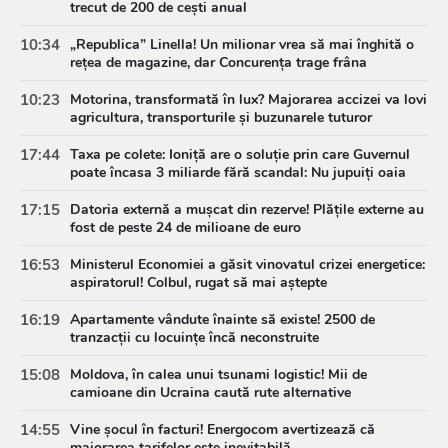
trecut de 200 de cești anual
10:34
„Republica” Linella! Un milionar vrea să mai înghită o
rețea de magazine, dar Concurența trage frâna
10:23
Motorina, transformată în lux? Majorarea accizei va lovi
agricultura, transporturile și buzunarele tuturor
17:44
Taxa pe colete: Ioniță are o soluție prin care Guvernul
poate încasa 3 miliarde fără scandal: Nu jupuiți oaia
17:15
Datoria externă a mușcat din rezerve! Plățile externe au
fost de peste 24 de milioane de euro
16:53
Ministerul Economiei a găsit vinovatul crizei energetice:
aspiratorul! Colbul, rugat să mai aștepte
16:19
Apartamente vândute înainte să existe! 2500 de
tranzacții cu locuințe încă neconstruite
15:08
Moldova, în calea unui tsunami logistic! Mii de
camioane din Ucraina caută rute alternative
14:55
Vine șocul în facturi! Energocom avertizează că
majorarea tarifelor este inevitabilă