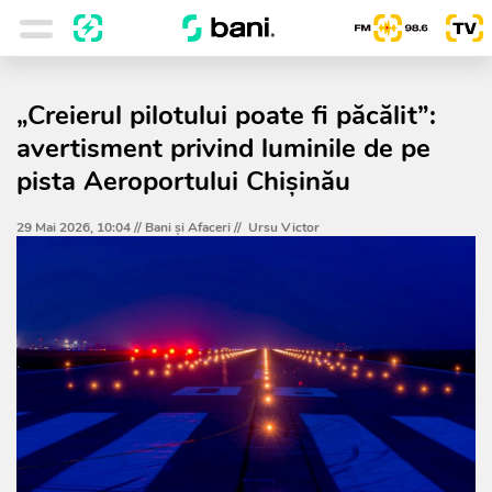
„Creierul pilotului poate fi păcălit”:
avertisment privind luminile de pe
pista Aeroportului Chișinău
29 Mai 2026, 10:04 //
Bani și Afaceri
//
Ursu Victor