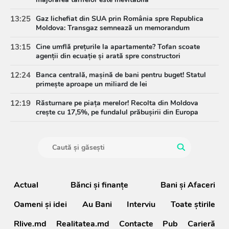
13:25
Gaz lichefiat din SUA prin România spre Republica
Moldova: Transgaz semnează un memorandum
strategic
13:15
Cine umflă prețurile la apartamente? Tofan scoate
agenții din ecuație și arată spre constructori
12:24
Banca centrală, mașină de bani pentru buget! Statul
primește aproape un miliard de lei
12:19
Răsturnare pe piața merelor! Recolta din Moldova
crește cu 17,5%, pe fundalul prăbușirii din Europa
Actual
Bănci şi finanţe
Bani și Afaceri
Oameni şi idei
Au Bani
Interviu
Toate știrile
Rlive.md
Realitatea.md
Contacte
Pub
Carieră