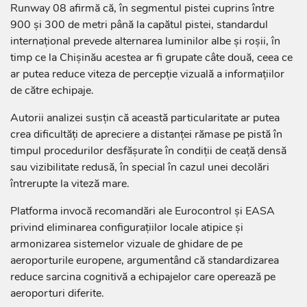
Runway 08 afirmă că, în segmentul pistei cuprins între
900 și 300 de metri până la capătul pistei, standardul
internațional prevede alternarea luminilor albe și roșii, în
timp ce la Chișinău acestea ar fi grupate câte două, ceea ce
ar putea reduce viteza de percepție vizuală a informațiilor
de către echipaje.
Autorii analizei susțin că această particularitate ar putea
crea dificultăți de apreciere a distanței rămase pe pistă în
timpul procedurilor desfășurate în condiții de ceață densă
sau vizibilitate redusă, în special în cazul unei decolări
întrerupte la viteză mare.
Platforma invocă recomandări ale Eurocontrol și EASA
privind eliminarea configurațiilor locale atipice și
armonizarea sistemelor vizuale de ghidare de pe
aeroporturile europene, argumentând că standardizarea
reduce sarcina cognitivă a echipajelor care operează pe
aeroporturi diferite.