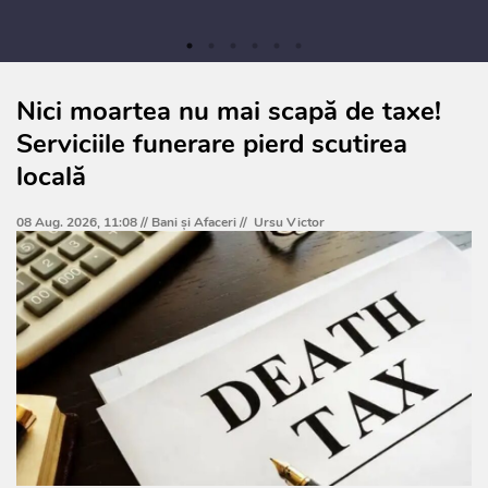
Nici moartea nu mai scapă de taxe!
Serviciile funerare pierd scutirea
locală
08 Aug. 2026, 11:08 //
Bani și Afaceri
//
Ursu Victor