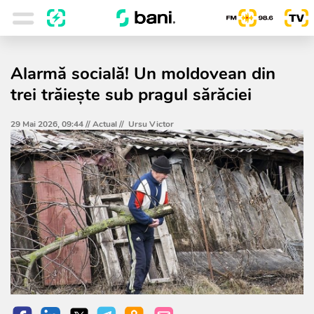
Alarmă socială! Un moldovean din
trei trăiește sub pragul sărăciei
29 Mai 2026, 09:44 //
Actual
//
Ursu Victor