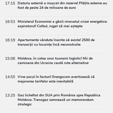
17:15
Datoria externă a mușcat din rezerve! Plățile externe au
fost de peste 24 de milioane de euro
16:53
Ministerul Economiei a găsit vinovatul crizei energetice:
aspiratorul! Colbul, rugat să mai aștepte
16:19
Apartamente vândute înainte să existe! 2500 de
tranzacții cu locuințe încă neconstruite
15:08
Moldova, în calea unui tsunami logistic! Mii de
camioane din Ucraina caută rute alternative
14:55
Vine șocul în facturi! Energocom avertizează că
majorarea tarifelor este inevitabilă
13:25
Gaz lichefiat din SUA prin România spre Republica
Moldova: Transgaz semnează un memorandum
strategic