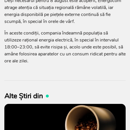
Deși necesarul pentru 8 august este acoperit, Energocom
atrage atenția că situația regională rămâne volatilă, iar
energia disponibilă pe piețele externe continuă să fie
scumpă, în special în orele de vârf.
În aceste condiții, compania îndeamnă populația să
utilizeze rațional energia electrică, în special în intervalul
18:00–23:00, să evite risipa și, acolo unde este posibil, să
amâne folosirea aparatelor cu un consum ridicat pentru alte
ore ale zilei.
Alte Știri din