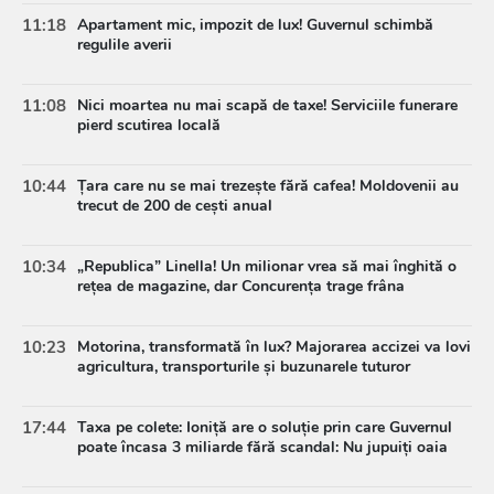
11:18
Apartament mic, impozit de lux! Guvernul schimbă
regulile averii
11:08
Nici moartea nu mai scapă de taxe! Serviciile funerare
pierd scutirea locală
10:44
Țara care nu se mai trezește fără cafea! Moldovenii au
trecut de 200 de cești anual
10:34
„Republica” Linella! Un milionar vrea să mai înghită o
rețea de magazine, dar Concurența trage frâna
10:23
Motorina, transformată în lux? Majorarea accizei va lovi
agricultura, transporturile și buzunarele tuturor
17:44
Taxa pe colete: Ioniță are o soluție prin care Guvernul
poate încasa 3 miliarde fără scandal: Nu jupuiți oaia