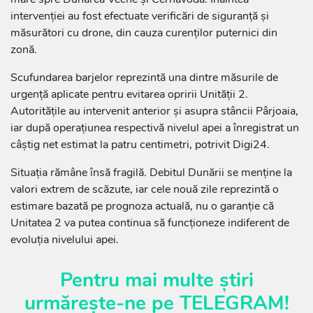
intervenției au fost efectuate verificări de siguranță și
măsurători cu drone, din cauza curenților puternici din
zonă.
Scufundarea barjelor reprezintă una dintre măsurile de
urgență aplicate pentru evitarea opririi Unității 2.
Autoritățile au intervenit anterior și asupra stâncii Pârjoaia,
iar după operațiunea respectivă nivelul apei a înregistrat un
câștig net estimat la patru centimetri, potrivit Digi24.
Situația rămâne însă fragilă. Debitul Dunării se menține la
valori extrem de scăzute, iar cele nouă zile reprezintă o
estimare bazată pe prognoza actuală, nu o garanție că
Unitatea 2 va putea continua să funcționeze indiferent de
evoluția nivelului apei.
Pentru mai multe știri
urmărește-ne pe
TELEGRAM
!