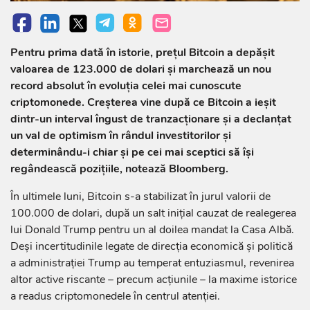
Pentru prima dată în istorie, prețul Bitcoin a depășit
valoarea de 123.000 de dolari și marchează un nou
record absolut în evoluția celei mai cunoscute
criptomonede. Creșterea vine după ce Bitcoin a ieșit
dintr-un interval îngust de tranzacționare și a declanțat
un val de optimism în rândul investitorilor și
determinându-i chiar și pe cei mai sceptici să își
regândească pozițiile, notează Bloomberg.
În ultimele luni, Bitcoin s-a stabilizat în jurul valorii de
100.000 de dolari, după un salt inițial cauzat de realegerea
lui Donald Trump pentru un al doilea mandat la Casa Albă.
Deși incertitudinile legate de direcția economică și politică
a administrației Trump au temperat entuziasmul, revenirea
altor active riscante – precum acțiunile – la maxime istorice
a readus criptomonedele în centrul atenției.