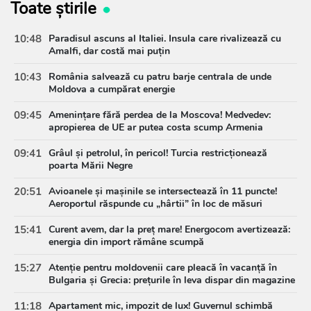
Toate știrile
10:48
Paradisul ascuns al Italiei. Insula care rivalizează cu
Amalfi, dar costă mai puțin
10:43
România salvează cu patru barje centrala de unde
Moldova a cumpărat energie
09:45
Amenințare fără perdea de la Moscova! Medvedev:
apropierea de UE ar putea costa scump Armenia
09:41
Grâul și petrolul, în pericol! Turcia restricționează
poarta Mării Negre
20:51
Avioanele și mașinile se intersectează în 11 puncte!
Aeroportul răspunde cu „hârtii” în loc de măsuri
15:41
Curent avem, dar la preț mare! Energocom avertizează:
energia din import rămâne scumpă
15:27
Atenție pentru moldovenii care pleacă în vacanță în
Bulgaria și Grecia: prețurile în leva dispar din magazine
11:18
Apartament mic, impozit de lux! Guvernul schimbă