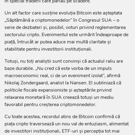
în special traderii care pariau pe scădere.
Un alt factor care susține evoluția Bitcoin este așteptata
„Săptămână a criptomonedelor” în Congresul SUA – o
serie de dezbateri și, posibil, voturi privind reglementarea
sectorului cripto. Evenimentul este urmărit îndeaproape de
piață, întrucât ar putea aduce mai multă claritate și
stabilitate pentru investitorii instituționali.
Totuși, nu toți analiștii sunt convinși că actualul raliu are
baze durabile. „Nu cred că este vorba de un impuls
macroeconomic real, ci de un eveniment izolat”, afirmă
Nikolaj Zondergaard, analist la Nansen. El subliniază că
politicile fiscale expansioniste și așteptările privind
relaxarea monetară în SUA creează totuși un mediu
favorabil pentru creșterea criptomonedelor.
Cu toate acestea, recordul atins de Bitcoin confirmă că
piața cripto traversează un nou val de entuziasm, alimentat
de investitori instituționali, ETF-uri și percepția tot mai