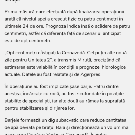
Prima măsurătoare efectuată după finalizarea operațiunii
arată că nivelul apei a crescut fizic cu patru centimetri în
ultimele 24 de ore. Prognoza indica însă o scădere de patru
centimetri, astfel că diferența față de scenariul anticipat
este de opt centimetri.
„Opt centimetri câștigați la Cernavodă. Cel puțin alte nouă
zile pentru Unitatea 2”, a transmis Miruță, precizând că
estimarea este valabilă în condițiile prognozei hidrologice
actuale. Datele au fost relatate și de Agerpres.
În operațiune au fost implicate șase barje. Patru dintre
acestea, încărcate cu rocă, au fost scufundate în pozițiile
stabilite de specialiști, iar alte două au rămas la suprafață
pentru stabilizarea și dirijarea lor.
Barjele formează un dig subacvatic care reduce cantitatea
de apă deviată pe brațul Bala și direcționează un volum mai
mare spre Dunărea Veche și Cernavodă. Înaintea