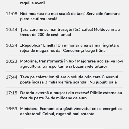
regulile averii
11:08
Nici moartea nu mai scapă de taxe! Serviciile funerare
pierd scutirea locală
10:44
Țara care nu se mai trezește fără cafea! Moldovenii au
trecut de 200 de cești anual
10:34
„Republica” Linella! Un milionar vrea să mai înghită o
rețea de magazine, dar Concurența trage frâna
10:23
Motorina, transformată în lux? Majorarea accizei va lovi
agricultura, transporturile și buzunarele tuturor
17:44
Taxa pe colete: Ioniță are o soluție prin care Guvernul
poate încasa 3 miliarde fără scandal: Nu jupuiți oaia
17:15
Datoria externă a mușcat din rezerve! Plățile externe au
fost de peste 24 de milioane de euro
16:53
Ministerul Economiei a găsit vinovatul crizei energetice:
aspiratorul! Colbul, rugat să mai aștepte