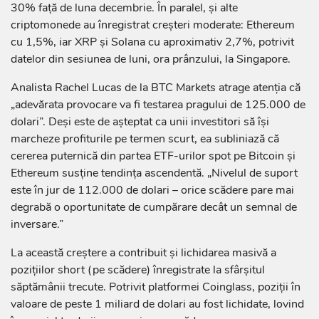
30% față de luna decembrie. În paralel, și alte
criptomonede au înregistrat creșteri moderate: Ethereum
cu 1,5%, iar XRP și Solana cu aproximativ 2,7%, potrivit
datelor din sesiunea de luni, ora prânzului, la Singapore.
Analista Rachel Lucas de la BTC Markets atrage atenția că
„adevărata provocare va fi testarea pragului de 125.000 de
dolari”. Deși este de așteptat ca unii investitori să își
marcheze profiturile pe termen scurt, ea subliniază că
cererea puternică din partea ETF-urilor spot pe Bitcoin și
Ethereum susține tendința ascendentă. „Nivelul de suport
este în jur de 112.000 de dolari – orice scădere pare mai
degrabă o oportunitate de cumpărare decât un semnal de
inversare.”
La această creștere a contribuit și lichidarea masivă a
pozițiilor short (pe scădere) înregistrate la sfârșitul
săptămânii trecute. Potrivit platformei Coinglass, poziții în
valoare de peste 1 miliard de dolari au fost lichidate, lovind