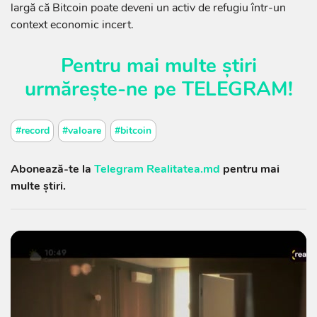
largă că Bitcoin poate deveni un activ de refugiu într-un
context economic incert.
Pentru mai multe știri
urmărește-ne pe
TELEGRAM
!
#record
#valoare
#bitcoin
Abonează-te la
Telegram Realitatea.md
pentru mai
multe știri.