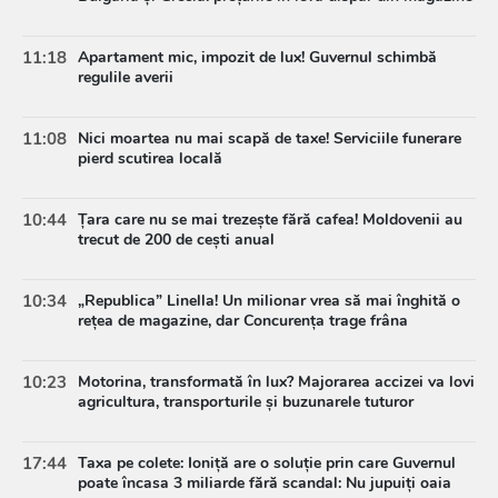
11:18
Apartament mic, impozit de lux! Guvernul schimbă
regulile averii
11:08
Nici moartea nu mai scapă de taxe! Serviciile funerare
pierd scutirea locală
10:44
Țara care nu se mai trezește fără cafea! Moldovenii au
trecut de 200 de cești anual
10:34
„Republica” Linella! Un milionar vrea să mai înghită o
rețea de magazine, dar Concurența trage frâna
10:23
Motorina, transformată în lux? Majorarea accizei va lovi
agricultura, transporturile și buzunarele tuturor
17:44
Taxa pe colete: Ioniță are o soluție prin care Guvernul
poate încasa 3 miliarde fără scandal: Nu jupuiți oaia