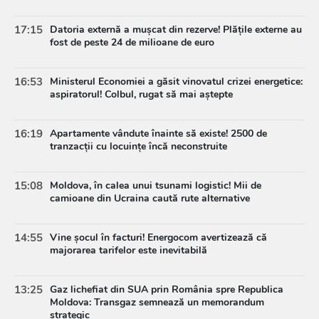
17:15
Datoria externă a mușcat din rezerve! Plățile externe au
fost de peste 24 de milioane de euro
16:53
Ministerul Economiei a găsit vinovatul crizei energetice:
aspiratorul! Colbul, rugat să mai aștepte
16:19
Apartamente vândute înainte să existe! 2500 de
tranzacții cu locuințe încă neconstruite
15:08
Moldova, în calea unui tsunami logistic! Mii de
camioane din Ucraina caută rute alternative
14:55
Vine șocul în facturi! Energocom avertizează că
majorarea tarifelor este inevitabilă
13:25
Gaz lichefiat din SUA prin România spre Republica
Moldova: Transgaz semnează un memorandum
strategic