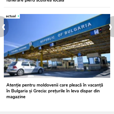
funerare pierd scutirea locală
actual
‹
›
Atenție pentru moldovenii care pleacă în vacanță
în Bulgaria și Grecia: prețurile în leva dispar din
magazine