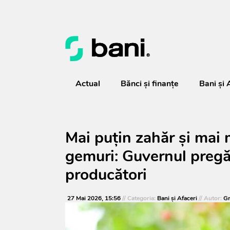
Actual
Bănci şi finanţe
Bani și 
Mai puțin zahăr și mai m
gemuri: Guvernul pregă
producători
27 Mai 2026, 15:56
// Categoria:
Bani și Afaceri
// Autor:
Gr