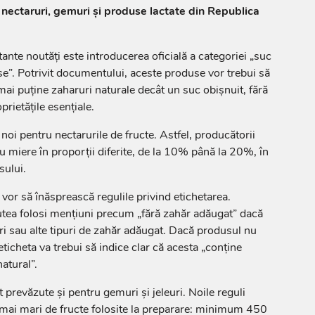
, nectaruri, gemuri și produse lactate din Republica
ante noutăți este introducerea oficială a categoriei „suc
se”. Potrivit documentului, aceste produse vor trebui să
ai puține zaharuri naturale decât un suc obișnuit, fără
prietățile esențiale.
 noi pentru nectarurile de fructe. Astfel, producătorii
 miere în proporții diferite, de la 10% până la 20%, în
sului.
e vor să înăsprească regulile privind etichetarea.
utea folosi mențiuni precum „fără zahăr adăugat” dacă
ri sau alte tipuri de zahăr adăugat. Dacă produsul nu
ticheta va trebui să indice clar că acesta „conține
atural”.
prevăzute și pentru gemuri și jeleuri. Noile reguli
 mai mari de fructe folosite la preparare: minimum 450