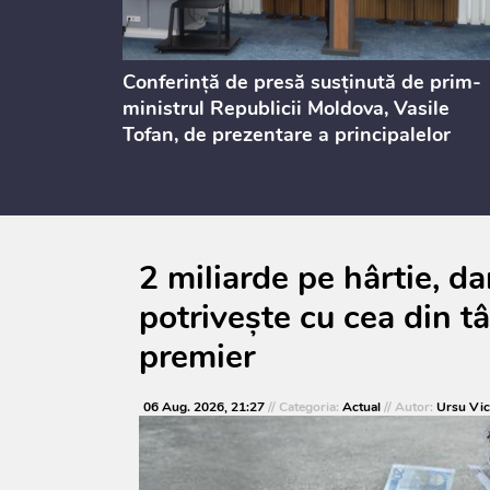
dicată
Conferință de presă susținută de prim-
culație
ministrul Republicii Moldova, Vasile
Tofan, de prezentare a principalelor
prevederi ale politicii fiscale pentru
anul 2027, care urmează să fie supusă
consultărilor publice
2 miliarde pe hârtie, d
potrivește cu cea din t
premier
06 Aug. 2026, 21:27
// Categoria:
Actual
// Autor:
Ursu Vic