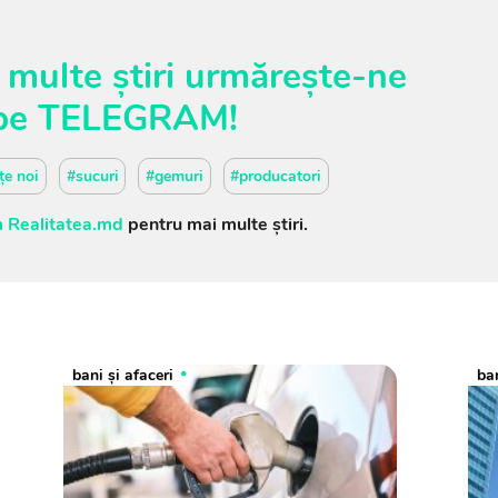
 multe știri urmărește-ne
pe
TELEGRAM
!
țe noi
#sucuri
#gemuri
#producatori
 Realitatea.md
pentru mai multe știri.
bani și afaceri
ban