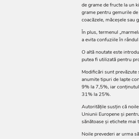
de grame de fructe la un k
grame pentru gemurile de 
coacăzele, măceșele sau gutu
În plus, termenul „marmelad
a evita confuziile în rându
O altă noutate este introd
putea fi utilizată pentru p
Modificări sunt prevăzute 
anumite tipuri de lapte co
9% la 7,5%, iar conținutul
31% la 25%.
Autoritățile susțin că noil
Uniunii Europene și pentr
sănătoase și etichete mai 
Noile prevederi ar urma să