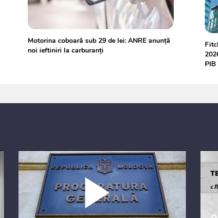
Motorina coboară sub 29 de lei: ANRE anunță
Fitc
noi ieftiniri la carburanți
2026
PIB