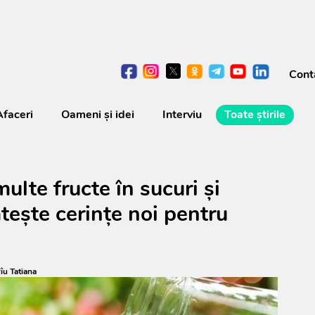
Cont
Afaceri
Oameni şi idei
Interviu
Toate știrile
ulte fructe în sucuri și
tește cerințe noi pentru
îu Tatiana