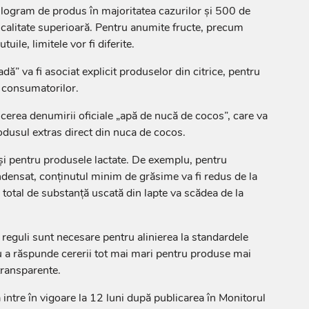
ilogram de produs în majoritatea cazurilor și 500 de
calitate superioară. Pentru anumite fructe, precum
ile, limitele vor fi diferite.
ă” va fi asociat explicit produselor din citrice, pentru
l consumatorilor.
ucerea denumirii oficiale „apă de nucă de cocos”, care va
rodusul extras direct din nuca de cocos.
și pentru produsele lactate. De exemplu, pentru
ndensat, conținutul minim de grăsime va fi redus de la
 total de substanță uscată din lapte va scădea de la
e reguli sunt necesare pentru alinierea la standardele
u a răspunde cererii tot mai mari pentru produse mai
transparente.
 intre în vigoare la 12 luni după publicarea în Monitorul