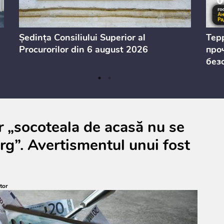
Ședința Consiliului Superior al
Тер
Procurorilor din 6 august 2026
проч
без
ar „socoteala de acasă nu se
ârg”. Avertismentul unui fost
tor