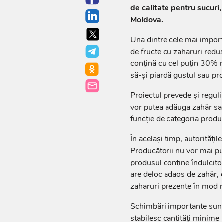
de calitate pentru sucuri
Moldova.
Una dintre cele mai import
de fructe cu zaharuri redu
conțină cu cel puțin 30% m
să-și piardă gustul sau pro
Proiectul prevede și reguli
vor putea adăuga zahăr sau
funcție de categoria produ
În același timp, autoritățil
Producătorii nu vor mai p
produsul conține îndulcito
are deloc adaos de zahăr, e
zaharuri prezente în mod n
Schimbări importante sunt 
stabilesc cantități minime