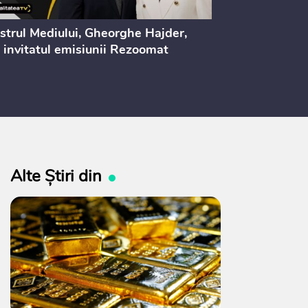
strul Mediului, Gheorghe Hajder,
Consultări pu
 invitatul emisiunii Rezoomat
lege pentru 
electoral (nr
Alte Știri din