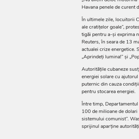
Havana penele de curent d
În ultimele zile, locuitori
ale cratițelor goale”, prot
tigăi pentru a-și exprima n
Reuters, în seara de 13 ma
actualei crize energetice.
„Aprindeți lumina!” și „Popo
Autoritățile cubaneze susț
energiei solare cu ajutorul
puternic din cauza condiții
pentru stocarea energiei.
Între timp, Departamentul 
100 de milioane de dolari
sistemului comunist”. Was
sprijinul aparține autorităț