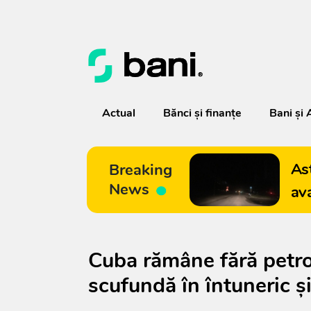
Actual
Bănci şi finanţe
Bani și 
As
Breaking
News
av
Cuba rămâne fără petro
scufundă în întuneric ș