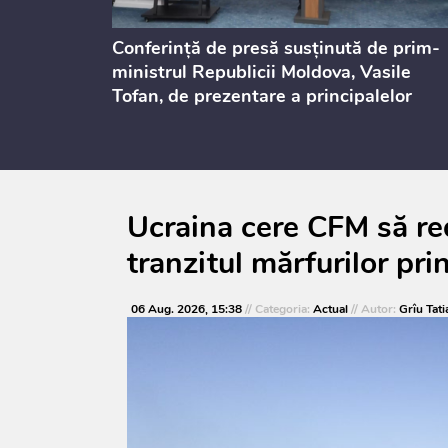
ului
Conferință de presă susținută de prim-
st 2026
ministrul Republicii Moldova, Vasile
Tofan, de prezentare a principalelor
prevederi ale politicii fiscale pentru
anul 2027, care urmează să fie supusă
consultărilor publice
Ucraina cere CFM să re
tranzitul mărfurilor pr
06 Aug. 2026, 15:38
// Categoria:
Actual
// Autor:
Grîu Tati