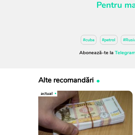
Pentru ma
#cuba
#petrol
#Rusi
Abonează-te la
Telegram
Alte recomandări
actual