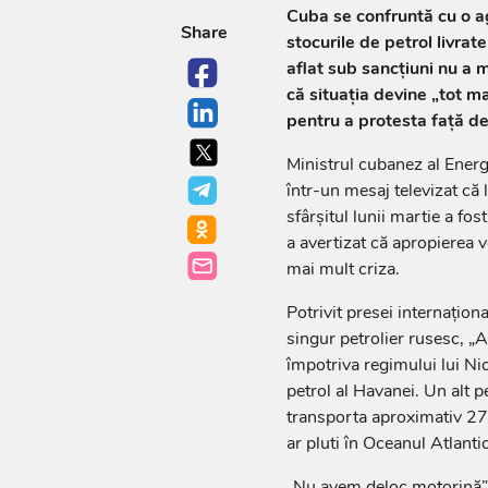
Cuba se confruntă cu o a
Share
stocurile de petrol livrat
aflat sub sancțiuni nu a 
că situația devine „tot mai
pentru a protesta față d
Ministrul cubanez al Energi
într-un mesaj televizat că l
sfârșitul lunii martie a fos
a avertizat că apropierea 
mai mult criza.
Potrivit presei internațio
singur petrolier rusesc, „
împotriva regimului lui Ni
petrol al Havanei. Un alt p
transporta aproximativ 270.
ar pluti în Oceanul Atlanti
„Nu avem deloc motorină”,