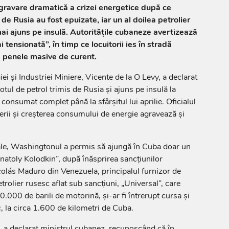
gravare dramatică a crizei energetice după ce
e de Rusia au fost epuizate, iar un al doilea petrolier
mai ajuns pe insulă. Autoritățile cubaneze avertizează
 tensionată”, în timp ce locuitorii ies în stradă
e penele masive de curent.
ei și Industriei Miniere, Vicente de la O Levy, a declarat
otul de petrol trimis de Rusia și ajuns pe insulă la
t consumat complet până la sfârșitul lui aprilie. Oficialul
verii și creșterea consumului de energie agravează și
nale, Washingtonul a permis să ajungă în Cuba doar un
Anatoly Kolodkin”, după înăsprirea sancțiunilor
colás Maduro din Venezuela, principalul furnizor de
etrolier rusesc aflat sub sancțiuni, „Universal”, care
000 de barili de motorină, și-ar fi întrerupt cursa și
c, la circa 1.600 de kilometri de Cuba.
 a declarat ministrul cubanez, recunoscând că în