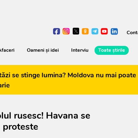
Cont
Afaceri
Oameni şi idei
Interviu
Toate știrile
tăzi se stinge lumina? Moldova nu mai poate 
arie
lul rusesc! Havana se
i proteste