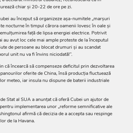
urează chiar și 20-22 de ore pe zi.
i Cubei au început să organizeze așa-numitele „marșuri
este nocturne în timpul cărora oamenii lovesc în oale și
emulțumirea față de lipsa energiei electrice. Potrivit
i au avut loc cele mai ample proteste de la începutul
 Sute de persoane au blocat drumuri și au scandat
rul unit nu va fi învins niciodată!”.
in că încearcă să compenseze deficitul prin dezvoltarea
 panourilor oferite de China, însă producția fluctuează
lor meteo, iar insula nu dispune de baterii industriale
de Stat al SUA a anunțat că oferă Cubei un ajutor de
 pentru implementarea unor „reforme semnificative ale
hingtonul afirmă că decizia de a accepta sau respinge
ilor de la Havana.