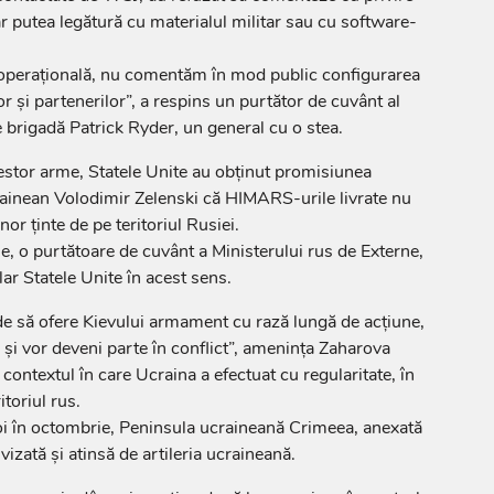
ar putea legătură cu materialul militar sau cu software-
 operaţională, nu comentăm în mod public configurarea
or şi partenerilor”, a respins un purtător de cuvânt al
 brigadă Patrick Ryder, un general cu o stea.
acestor arme, Statele Unite au obţinut promisiunea
crainean Volodimir Zelenski că HIMARS-urile livrate nu
nor ţinte de pe teritoriul Rusiei.
e, o purtătoare de cuvânt a Ministerului rus de Externe,
ar Statele Unite în acest sens.
 să ofere Kievului armament cu rază lungă de acţiune,
ie şi vor deveni parte în conflict”, ameninţa Zaharova
 contextul în care Ucraina a efectuat cu regularitate, în
itoriul rus.
 apoi în octombrie, Peninsula ucraineană Crimeea, anexată
izată şi atinsă de artileria ucraineană.