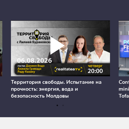
Территория свободы. Испытание на
Conf
прочность: энергия, вода и
mini
безопасность Молдовы
Tofa
prev
anul
cons