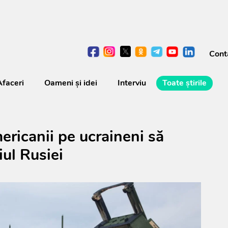
Cont
Afaceri
Oameni şi idei
Interviu
Toate știrile
ericanii pe ucraineni să
iul Rusiei