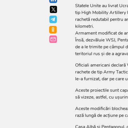
Statele Unite au livrat Ucr
tip High Mobility Artille
rachetă redutabil pentru a
kilometri.
Armament modificat de a
Însă, dezvăluie WSJ, Pent
de a le trimite pe câmpul d
teritoriul rus şi de a agrava
Oficiali americani declară
rachete de tip Army Tact
le-a furnizat, dar pe care uc
Aceste proiectile sunt capa
să vizeze, astfel, cu uşurin
Aceste modificări blocheaz
rază lungă de acţiune pe 
Casa Albă şi Pentagonul, 