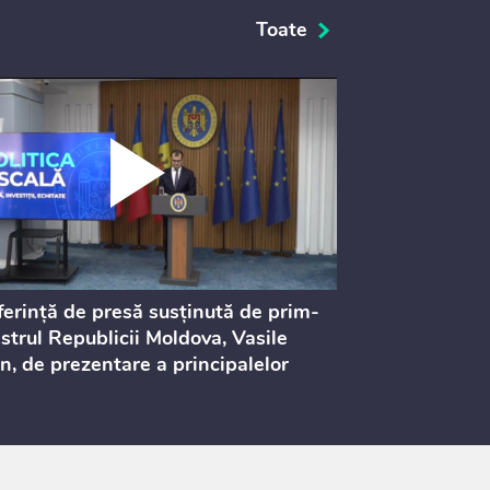
Toate
erință de presă susținută de prim-
Ședința Consi
strul Republicii Moldova, Vasile
Procurorilor
n, de prezentare a principalelor
ederi ale politicii fiscale pentru
 2027, care urmează să fie supusă
ultărilor publice