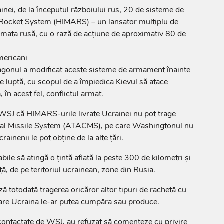
ainei, de la începutul războiului rus, 20 de sisteme de
ry Rocket System (HIMARS) – un lansator multiplu de
rmata rusă, cu o rază de acţiune de aproximativ 80 de
mericani
agonul a modificat aceste sisteme de armament înainte
e luptă, cu scopul de a împiedica Kievul să atace
, în acest fel, conflictul armat.
 WSJ că HIMARS-urile livrate Ucrainei nu pot trage
ical Missile System (ATACMS), pe care Washingtonul nu
rainenii le pot obţine de la alte ţări.
bile să atingă o ţintă aflată la peste 300 de kilometri şi
ţă, de pe teritoriul ucrainean, zone din Rusia.
ă totodată tragerea oricăror altor tipuri de rachetă cu
care Ucraina le-ar putea cumpăra sau produce.
contactate de WSJ, au refuzat să comenteze cu privire