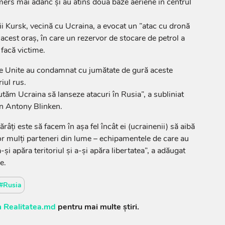
mers mai adânc şi au atins două baze aeriene în centrul
ii Kursk, vecină cu Ucraina, a evocat un ”atac cu dronă
acest oraş, în care un rezervor de stocare de petrol a
 facă victime.
le Unite au condamnat cu jumătate de gură aceste
iul rus.
utăm Ucraina să lanseze atacuri în Rusia”, a subliniat
an Antony Blinken.
râţi este să facem în aşa fel încât ei (ucrainenii) să aibă
tor mulţi parteneri din lume – echipamentele de care au
şi apăra teritoriul şi a-şi apăra libertatea”, a adăugat
e.
#Rusia
 Realitatea.md
pentru mai multe știri.