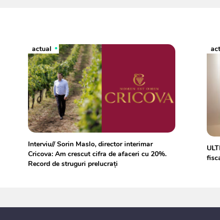
actual
ac
Interviu// Sorin Maslo, director interimar
ULTI
Cricova: Am crescut cifra de afaceri cu 20%.
fisc
Record de struguri prelucrați