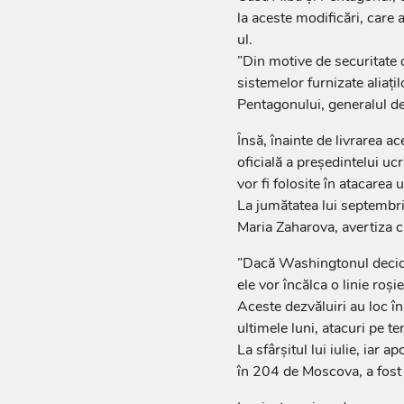
la aceste modificări, care 
ul.
”Din motive de securitate
sistemelor furnizate aliaţil
Pentagonului, generalul de
Însă, înainte de livrarea 
oficială a preşedintelui u
vor fi folosite în atacarea u
La jumătatea lui septembri
Maria Zaharova, avertiza cl
”Dacă Washingtonul decide
ele vor încălca o linie roş
Aceste dezvăluiri au loc în
ultimele luni, atacuri pe ter
La sfârşitul lui iulie, iar
în 204 de Moscova, a fost v