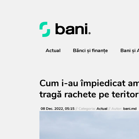
Actual
Bănci şi finanţe
Bani și 
Cum i-au împiedicat am
tragă rachete pe teritor
08 Dec. 2022, 05:15
// Categoria:
Actual
// Autor:
bani.md