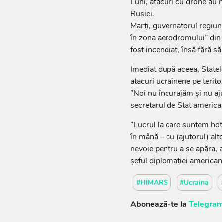
Luni, atacuri cu drone au 
Rusiei.
Marţi, guvernatorul regiun
în zona aerodromului” din 
fost incendiat, însă fără să
Imediat după aceea, State
atacuri ucrainene pe teritor
”Noi nu încurajăm şi nu aj
secretarul de Stat americ
”Lucrul la care suntem hotă
în mână – cu (ajutorul) al
nevoie pentru a se apăra, a-
şeful diplomaţiei american
#HIMARS
#Ucraina
Abonează-te la
Telegram