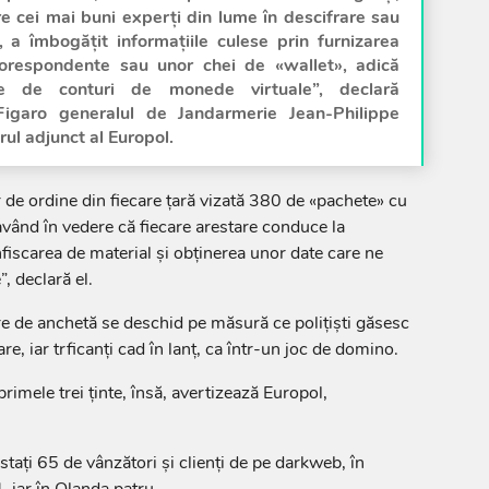
tre cei mai buni experţi din lume în descifrare sau
 a îmbogăţit informaţiile culese prin furnizarea
corespondente sau unor chei de «wallet», adică
ate de conturi de monede virtuale”, declară
Figaro generalul de Jandarmerie Jean-Philippe
rul adjunct al Europol.
or de ordine din fiecare ţară vizată 380 de «pachete» cu
având în vedere că fiecare arestare conduce la
nfiscarea de material şi obţinerea unor date care ne
, declară el.
re de anchetă se deschid pe măsură ce poliţişti găsesc
re, iar trficanţi cad în lanţ, ca într-un joc de domino.
primele trei ţinte, însă, avertizează Europol,
estaţi 65 de vânzători şi clienţi de pe darkweb, în
 iar în Olanda patru.