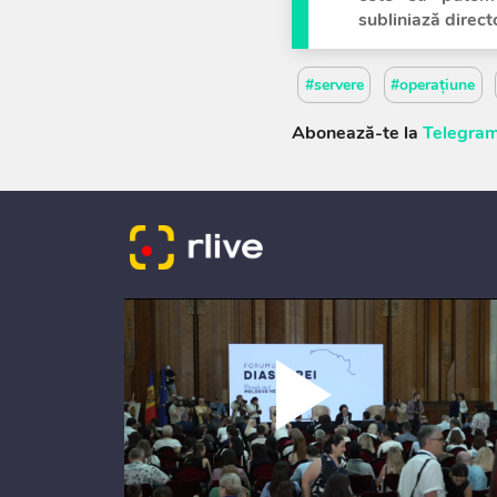
subliniază direct
#servere
#operațiune
Abonează-te la
Telegram