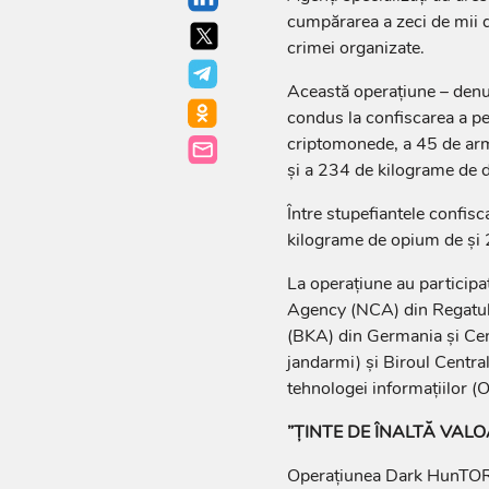
cumpărarea a zeci de mii d
crimei organizate.
Această operaţiune – denu
condus la confiscarea a pe
criptomonede, a 45 de arme
şi a 234 de kilograme de d
Între stupefiantele confis
kilograme de opium de şi 
La operaţiune au participa
Agency (NCA) din Regatul 
(BKA) din Germania şi Centr
jandarmi) şi Biroul Central
tehnologei informaţiilor (O
”ŢINTE DE ÎNALTĂ VAL
Operaţiunea Dark HunTOR a