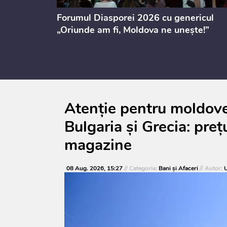
ectul de
Forumul Diasporei 2026 cu genericul
i
„Oriunde am fi, Moldova ne unește!”
Atenție pentru moldoven
Bulgaria și Grecia: prețu
magazine
08 Aug. 2026, 15:27
// Categoria:
Bani și Afaceri
// Autor:
U