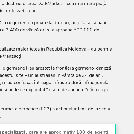
, la destructurarea DarkMarket – cea mai mare piaţă
âncurile web-ului.
la negocieri cu privire la droguri, acte false şi bani
rea a 2.400 de vânzători şi a aproape 500.000 de
localizate majoritatea în Republica Moldova – au permis
 tranzacţii.
iile germane l-au arestat la frontiera germano-daneză
cestui site – un australian în vârstă de 34 de ani,
şi i-au confiscat întreaga infrastructură infracţională,
i şi piste de exploatat în sute de anchete în întreaga
crimei cibernetice (EC3) a acţionat intens de la sediul
.
specializată, care are aproximativ 100 de agenţi,