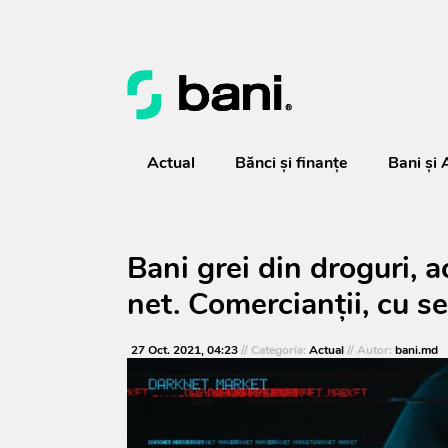
Actual
Bănci şi finanţe
Bani și 
Bani grei din droguri, a
net. Comercianții, cu s
27 Oct. 2021, 04:23
// Categoria:
Actual
// Autor:
bani.md