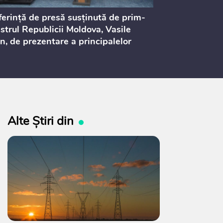
erință de presă susținută de prim-
Ședința Consi
strul Republicii Moldova, Vasile
Procurorilor
n, de prezentare a principalelor
ederi ale politicii fiscale pentru
 2027, care urmează să fie supusă
ultărilor publice
Alte Știri din