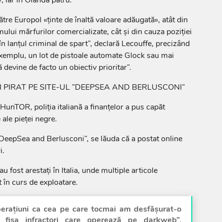
ătre Europol «ţinte de înaltă valoare adăugată», atât din
umului mărfurilor comercializate, cât şi din cauza poziţiei
n lanţul criminal de spart”, declară Lecouffe, precizând
exemplu, un lot de pistoale automate Glock sau mai
devine de facto un obiectiv prioritar”.
 PIRAT PE SITE-UL ”DEEPSEA AND BERLUSCONI”
HunTOR, poliţia italiană a finanţelor a pus capăt
 ale pieţei negre.
DeepSea and Berlusconi”, se lăuda că a postat online
i.
au fost arestaţi în Italia, unde multiple articole
 în curs de exploatare.
peraţiuni ca cea pe care tocmai am desfăşurat-o
fişa infractori care operează pe darkweb”,