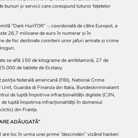
e bunuri şi servicii care corespund tuturor faţetelor
mită ”Dark HunTOR” -, coordonată de către Europol, a
ste 26,7 milioane de euro în numerar şi în
 de foc destinate comiterii unor jafuri armate şi crime
roguri.
cate se află 150 de kilograme de amfetamină, 27 de
25.000 de tablete de Ecstasy.
t poliţia federală americană (FBI), National Crime
Unit, Guardia di Finanza din Italia, Bundeskriminalamt
ul de luptă împotriva infracţionalităţii digitele (C3N,
 de luptă împotriva infracţionalităţii în domeniul
clctic) din Franţa.
OARE ADĂUGATĂ”
re loc în urma unei prime ”descinderi” vizând hackeri