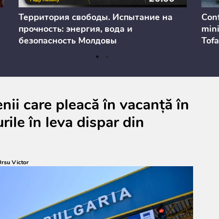
Территория свободы. Испытание на
Conf
прочность: энергия, вода и
mini
безопасность Молдовы
Tofa
prev
anul
cons
ii care pleacă în vacanță în
rile în leva dispar din
rsu Victor