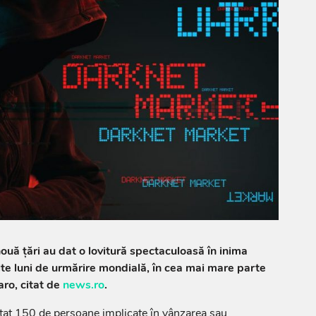
 nouă ţări au dat o lovitură spectaculoasă în inima
e luni de urmărire mondială, în cea mai mare parte
aro, citat de
news.ro
.
stat 150 de persoane implicate în vânzarea sau