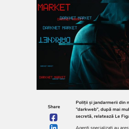
Poliţii şi jandarmerii din
Share
”darkweb”, după mai mult
secretă, relatează Le Fig
Agenţi specializaţi au are