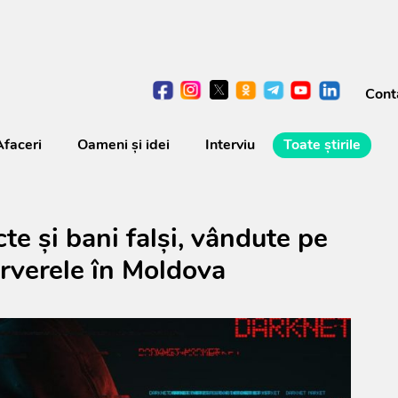
Cont
Afaceri
Oameni şi idei
Interviu
Toate știrile
cte și bani falși, vândute pe
erverele în Moldova