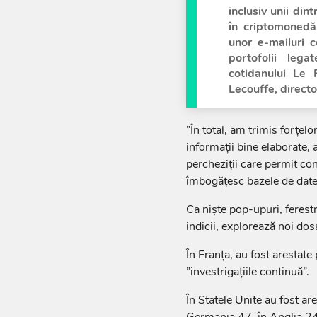
inclusiv unii din
în criptomonedă,
unor e-mailuri 
portofolii leg
cotidanului Le 
Lecouffe, directo
”În total, am trimis forţel
informaţii bine elaborate, 
percheziţii care permit co
îmbogăţesc bazele de date”
Ca nişte pop-upuri, ferest
indicii, explorează noi dosa
În Franţa, au fost arestate 
”investrigaţiile continuă”.
În Statele Unite au fost ar
Germania 47, în Anglia 24,