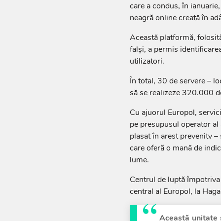
care a condus, în ianuarie
neagră online creată în ad
Această platformă, folosită 
falşi, a permis identifica
utilizatori.
În total, 30 de servere – 
să se realizeze 320.000 de
Cu ajuorul Europol, servic
pe presupusul operator al a
plasat în arest prevenitv – 
care oferă o mană de indici
lume.
Centrul de luptă împotriva 
central al Europol, la Haga
Această unitate 