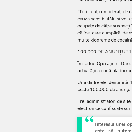
”Toţi sunt consideraţi de c
cauza sensibilităţii şi vol
ocupate de către suspecţi î
că ”cel care cumpără, de 
multe klograme de cocaină 
100.000 DE ANUNŢURTI
În cadrul Operaţiunii Dark 
activităţii a două platforme
Una dintre ele, denumită ”
peste 100.000 de anunţur
Trei administratori de site 
electronice confiscate sunt
Interesul unei o
este să putem 