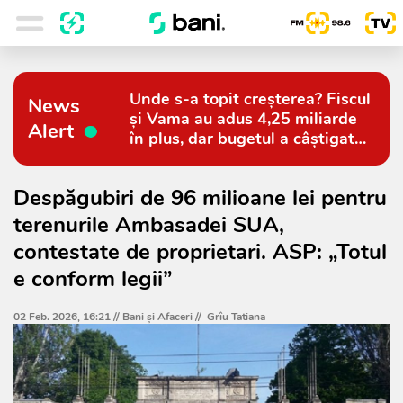
Unde s-a topit creșterea? Fiscul
News
și Vama au adus 4,25 miliarde
Alert
în plus, dar bugetul a câștigat
doar 794 de milioane
Despăgubiri de 96 milioane lei pentru
terenurile Ambasadei SUA,
contestate de proprietari. ASP: „Totul
e conform legii”
02 Feb. 2026, 16:21 //
Bani și Afaceri
//
Grîu Tatiana