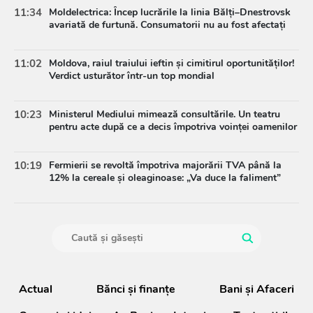
11:34
Moldelectrica: Încep lucrările la linia Bălți–Dnestrovsk
avariată de furtună. Consumatorii nu au fost afectați
11:02
Moldova, raiul traiului ieftin și cimitirul oportunităților!
Verdict usturător într-un top mondial
10:23
Ministerul Mediului mimează consultările. Un teatru
pentru acte după ce a decis împotriva voinței oamenilor
10:19
Fermierii se revoltă împotriva majorării TVA până la
12% la cereale și oleaginoase: „Va duce la faliment”
Actual
Bănci şi finanţe
Bani și Afaceri