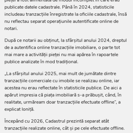
pieței a fost alimentată de modul incomplet în care erau
publicate datele cadastrale. Până în 2024, statisticile
includeau tranzacțiile înregistrate la oficiile cadastrale, însă
nu reflectau separat operațiunile autentificate online de
notari.
După ce notarii au obținut, la sfârșitul anului 2024, dreptul
de a autentifica online tranzacțiile imobiliare, o parte tot
mai mare a activității pieței nu mai apărea în rapoartele
publice analizate în mod tradițional.
„La sfârșitul anului 2025, mai mult de jumătate dintre
tranzacțiile comerciale cu imobile se realizau online, iar
acestea nu erau reflectate în statisticile publice. De aici a
apărut impresia că piața imobiliară s-a prăbușit, când, în
realitate, urmăream doar tranzacțiile efectuate offline”, a
explicat Ioniță.
Începând cu 2026, Cadastrul prezintă separat atât
tranzacțiile realizate online, cât și pe cele efectuate offline.