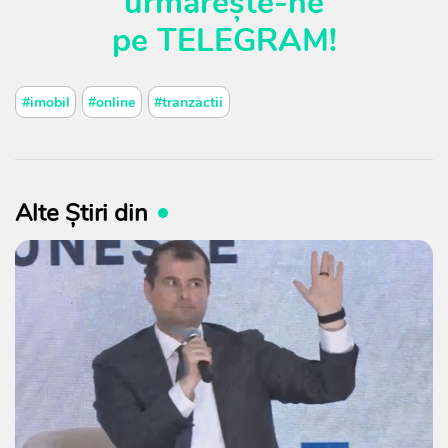
urmărește-ne
pe
TELEGRAM
!
#imobil
#online
#tranzactii
Alte Știri din