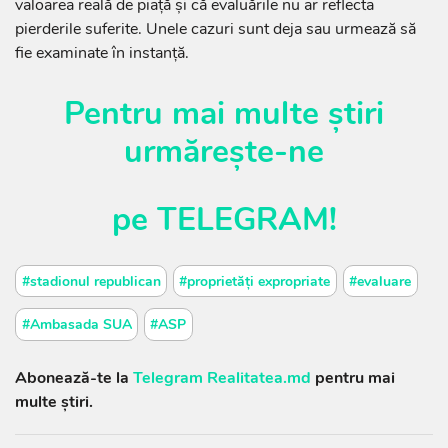
valoarea reală de piață și că evaluările nu ar reflecta
pierderile suferite. Unele cazuri sunt deja sau urmează să
fie examinate în instanță.
Pentru mai multe știri
urmărește-ne
pe
TELEGRAM
!
#stadionul republican
#proprietăți expropriate
#evaluare
#Ambasada SUA
#ASP
Abonează-te la
Telegram Realitatea.md
pentru mai
multe știri.