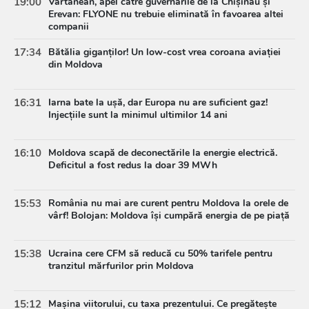
19:00
Vartanean, apel către guvernările de la Chișinău și
Erevan: FLYONE nu trebuie eliminată în favoarea altei
companii
17:34
Bătălia giganților! Un low-cost vrea coroana aviației
din Moldova
16:31
Iarna bate la ușă, dar Europa nu are suficient gaz!
Injecțiile sunt la minimul ultimilor 14 ani
16:10
Moldova scapă de deconectările la energie electrică.
Deficitul a fost redus la doar 39 MWh
15:53
România nu mai are curent pentru Moldova la orele de
vârf! Bolojan: Moldova își cumpără energia de pe piață
15:38
Ucraina cere CFM să reducă cu 50% tarifele pentru
tranzitul mărfurilor prin Moldova
15:12
Mașina viitorului, cu taxa prezentului. Ce pregătește