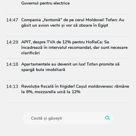
Guvernul pentru electrice
14:47
Compania „fantomă” de pe cerul Moldovei! Tofan: Au
găsit un avion vechi și vor să zboare în Egipt
14:29
APIT, despre TVA de 12% pentru HoReCa: Se
încadrează în intervalul recomandat, dar sunt necesare
clarificări
14:18
Apartamentele au devenit un lux! Tofan promite să
spargă bula imobiliară
14:13
Revoluție fiscală în frigider! Cașul moldovenesc rămâne
la 8%, mozzarella urcă la 12%