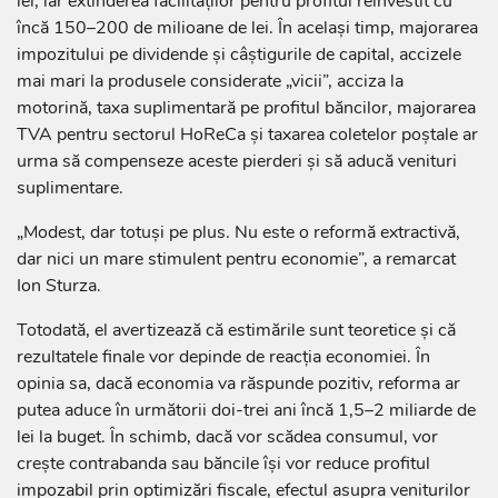
lei, iar extinderea facilităților pentru profitul reinvestit cu
încă 150–200 de milioane de lei. În același timp, majorarea
impozitului pe dividende și câștigurile de capital, accizele
mai mari la produsele considerate „vicii”, acciza la
motorină, taxa suplimentară pe profitul băncilor, majorarea
TVA pentru sectorul HoReCa și taxarea coletelor poștale ar
urma să compenseze aceste pierderi și să aducă venituri
suplimentare.
„Modest, dar totuși pe plus. Nu este o reformă extractivă,
dar nici un mare stimulent pentru economie”, a remarcat
Ion Sturza.
Totodată, el avertizează că estimările sunt teoretice și că
rezultatele finale vor depinde de reacția economiei. În
opinia sa, dacă economia va răspunde pozitiv, reforma ar
putea aduce în următorii doi-trei ani încă 1,5–2 miliarde de
lei la buget. În schimb, dacă vor scădea consumul, vor
crește contrabanda sau băncile își vor reduce profitul
impozabil prin optimizări fiscale, efectul asupra veniturilor