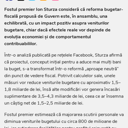
Fostul premier Ion Sturza consideră că reforma bugetar-
fiscală propusă de Guvern este, în ansamblu, una
echilibrată, cu un impact pozitiv asupra veniturilor
bugetare, chiar dacă efectele reale vor depinde de
evoluția economiei și de comportamentul
contribuabililor.
Într-o analiză publicată pe rețelele Facebook, Sturza afirmă
că proiectul, conceput inițial pentru a aduce mai mulți bani
la buget, s-a transformat într-o reformă „aproape neutră”
din punct de vedere fiscal. Potrivit calculelor sale, unele
măsuri vor reduce veniturile bugetare cu aproximativ 1,5–
1,8 miliarde de lei, însă alte modificări vor genera încasări
suplimentare de 3,5–4,3 miliarde de lei, ceea ce ar însemna
un câștig net de 1,5–2,5 miliarde de lei.
Fostul premier estimează că majorarea scutirii personale va
diminua veniturile bugetului cu circa 800 de milioane de