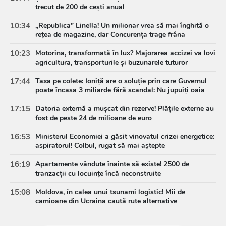
trecut de 200 de cești anual
10:34
„Republica” Linella! Un milionar vrea să mai înghită o
rețea de magazine, dar Concurența trage frâna
10:23
Motorina, transformată în lux? Majorarea accizei va lovi
agricultura, transporturile și buzunarele tuturor
17:44
Taxa pe colete: Ioniță are o soluție prin care Guvernul
poate încasa 3 miliarde fără scandal: Nu jupuiți oaia
17:15
Datoria externă a mușcat din rezerve! Plățile externe au
fost de peste 24 de milioane de euro
16:53
Ministerul Economiei a găsit vinovatul crizei energetice:
aspiratorul! Colbul, rugat să mai aștepte
16:19
Apartamente vândute înainte să existe! 2500 de
tranzacții cu locuințe încă neconstruite
15:08
Moldova, în calea unui tsunami logistic! Mii de
camioane din Ucraina caută rute alternative