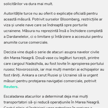
solicitărilor va dura mai mult.
Autoritățile turce nu au oferit o explicație oficială pentru
această măsură. Potrivit surselor Bloomberg, restricțiile ar
viza și unele nave care se îndreaptă spre porturile
ucrainene. Măsura nu reprezintă însă o închidere completă
a Dardanelelor, ci o limitare și întârziere a accesului pentru
anumite curse comerciale.
Decizia vine după o serie de atacuri asupra navelor civile
din Marea Neagră. Două vase cu legături turcești, printre
care cargoul Nadezhda, au fost lovite în apropierea portului
rusesc Novorossiisk, iar mai mulți membri ai echipajelor au
fost răniți. Ankara a cerut Rusiei și Ucrainei să ia urgent
măsuri pentru protejarea navigației comerciale, potrivit
Reuters
.
Escaladarea atacurilor a determinat deja mai mulți
transportatori să-și reducă operațiunile în Marea Neagră.
Costul zilnic al închirierii unor petroliere în regiune a