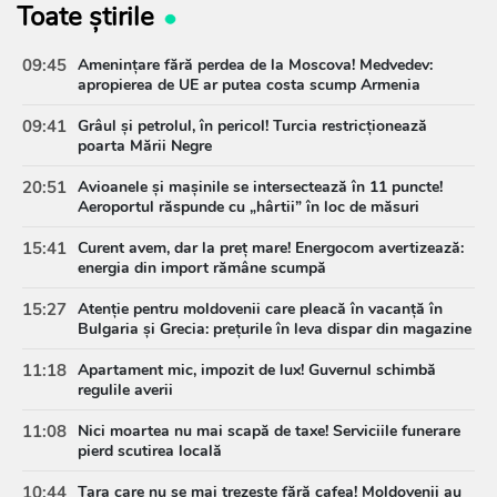
Toate știrile
09:45
Amenințare fără perdea de la Moscova! Medvedev:
apropierea de UE ar putea costa scump Armenia
09:41
Grâul și petrolul, în pericol! Turcia restricționează
poarta Mării Negre
20:51
Avioanele și mașinile se intersectează în 11 puncte!
Aeroportul răspunde cu „hârtii” în loc de măsuri
15:41
Curent avem, dar la preț mare! Energocom avertizează:
energia din import rămâne scumpă
15:27
Atenție pentru moldovenii care pleacă în vacanță în
Bulgaria și Grecia: prețurile în leva dispar din magazine
11:18
Apartament mic, impozit de lux! Guvernul schimbă
regulile averii
11:08
Nici moartea nu mai scapă de taxe! Serviciile funerare
pierd scutirea locală
10:44
Țara care nu se mai trezește fără cafea! Moldovenii au