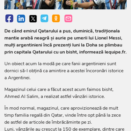
De când emirul Qatarului a pus, duminică, tradiţionala
mantie arabă neagră şi aurie pe umerii lui Lionel Messi,
mulţi argentinieni încă prezenţi luni la Doha se plimbau
prin capitala Qatarului cu un bisht, informează lequipe.fr.
Un obiect acum la modă pe care fanii argentinieni sunt
dornici să-l obţină ca amintire a acestei încoronări istorice
a Argentinei.
Magazinul celui care a făcut acest acum faimos bisht,
Ahmed Al Salim, a realizat astfel vânzări istorice.
În mod normal, magazinul, care aprovizionează de mult
timp familia regală din Qatar, vinde între opt până la zece
de astfel de articole de îmbrăcăminte pe zi.
Luni, vânzările au crescut la 150 de exemplare, dintre care