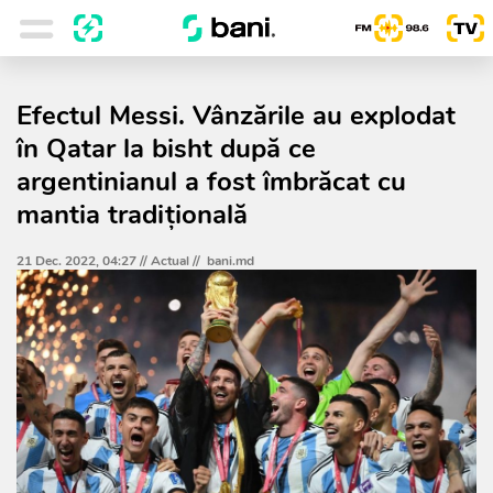
Efectul Messi. Vânzările au explodat
în Qatar la bisht după ce
argentinianul a fost îmbrăcat cu
mantia tradiţională
21 Dec. 2022, 04:27 //
Actual
//
bani.md