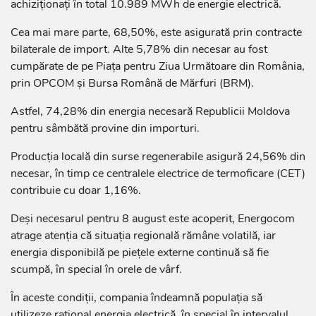
achiziționați în total 10.989 MWh de energie electrică.
Cea mai mare parte, 68,50%, este asigurată prin contracte
bilaterale de import. Alte 5,78% din necesar au fost
cumpărate de pe Piața pentru Ziua Următoare din România,
prin OPCOM și Bursa Română de Mărfuri (BRM).
Astfel, 74,28% din energia necesară Republicii Moldova
pentru sâmbătă provine din importuri.
Producția locală din surse regenerabile asigură 24,56% din
necesar, în timp ce centralele electrice de termoficare (CET)
contribuie cu doar 1,16%.
Deși necesarul pentru 8 august este acoperit, Energocom
atrage atenția că situația regională rămâne volatilă, iar
energia disponibilă pe piețele externe continuă să fie
scumpă, în special în orele de vârf.
În aceste condiții, compania îndeamnă populația să
utilizeze rațional energia electrică, în special în intervalul