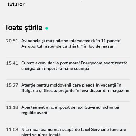
tuturor
Toate știrile
20:51
Avioanele și mașinile se intersectează în 11 puncte!
Aeroportul răspunde cu „hârtii” în loc de măsuri
15:41
Curent avem, dar la preț mare! Energocom avertizează:
energia din import rămâne scumpă
15:27
Atenție pentru moldovenii care pleacă în vacanță în
Bulgaria și Grecia: prețurile în leva dispar din magazine
11:18
Apartament mic, impozit de lux! Guvernul schimbă
regulile averii
11:08
Nici moartea nu mai scapă de taxe! Serviciile funerare
pierd scutirea locală