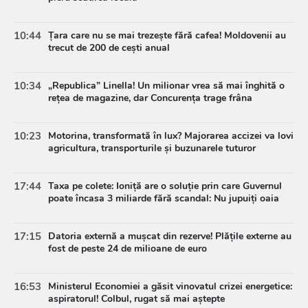
10:44
Țara care nu se mai trezește fără cafea! Moldovenii au
trecut de 200 de cești anual
10:34
„Republica” Linella! Un milionar vrea să mai înghită o
rețea de magazine, dar Concurența trage frâna
10:23
Motorina, transformată în lux? Majorarea accizei va lovi
agricultura, transporturile și buzunarele tuturor
17:44
Taxa pe colete: Ioniță are o soluție prin care Guvernul
poate încasa 3 miliarde fără scandal: Nu jupuiți oaia
17:15
Datoria externă a mușcat din rezerve! Plățile externe au
fost de peste 24 de milioane de euro
16:53
Ministerul Economiei a găsit vinovatul crizei energetice:
aspiratorul! Colbul, rugat să mai aștepte