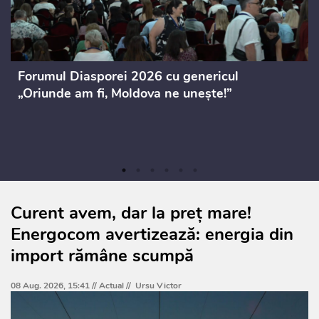
Forumul Diasporei 2026 cu genericul
„Oriunde am fi, Moldova ne unește!”
Curent avem, dar la preț mare!
Energocom avertizează: energia din
import rămâne scumpă
08 Aug. 2026, 15:41 //
Actual
//
Ursu Victor