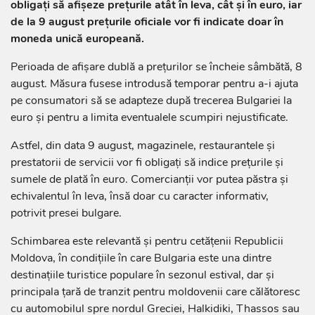
obligați să afișeze prețurile atât în leva, cât și în euro, iar
de la 9 august prețurile oficiale vor fi indicate doar în
moneda unică europeană.
Perioada de afișare dublă a prețurilor se încheie sâmbătă, 8
august. Măsura fusese introdusă temporar pentru a-i ajuta
pe consumatori să se adapteze după trecerea Bulgariei la
euro și pentru a limita eventualele scumpiri nejustificate.
Astfel, din data 9 august, magazinele, restaurantele și
prestatorii de servicii vor fi obligați să indice prețurile și
sumele de plată în euro. Comercianții vor putea păstra și
echivalentul în leva, însă doar cu caracter informativ,
potrivit presei bulgare.
Schimbarea este relevantă și pentru cetățenii Republicii
Moldova, în condițiile în care Bulgaria este una dintre
destinațiile turistice populare în sezonul estival, dar și
principala țară de tranzit pentru moldovenii care călătoresc
cu automobilul spre nordul Greciei, Halkidiki, Thassos sau