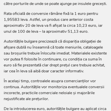
către porturile de unde se poate ajunge pe insulele grecești.
Rata oficială de conversie rămâne fixă la 1 euro pentru
1,95583 leva. Astfel, un produs care anterior costa
aproximativ 20 de leva va fi afișat la circa 10,23 euro, iar
unul de 100 de leva – la aproximativ 51,13 euro.
Autoritățile bulgare precizează că dispariția obligației de
afișare dublă nu înseamnă că toate meniurile, cataloagele
sau broșurile trebuie înlocuite imediat. Materialele existente
vor putea fi folosite în continuare, cu condiția ca suma în
euro să fie prezentată clar drept prețul care trebuie achitat,
iar cea în leva să aibă doar caracter informativ.
În același timp, controalele asupra comercianților vor
continua. Autoritățile vor monitoriza eventualele conversii
incorecte, practicile comerciale neloiale și majorările
nejustificate ale prețurilor.
De la introducerea euro, autoritățile bulgare au aplicat circa