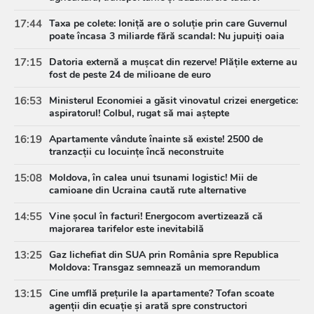
17:44
Taxa pe colete: Ioniță are o soluție prin care Guvernul
poate încasa 3 miliarde fără scandal: Nu jupuiți oaia
17:15
Datoria externă a mușcat din rezerve! Plățile externe au
fost de peste 24 de milioane de euro
16:53
Ministerul Economiei a găsit vinovatul crizei energetice:
aspiratorul! Colbul, rugat să mai aștepte
16:19
Apartamente vândute înainte să existe! 2500 de
tranzacții cu locuințe încă neconstruite
15:08
Moldova, în calea unui tsunami logistic! Mii de
camioane din Ucraina caută rute alternative
14:55
Vine șocul în facturi! Energocom avertizează că
majorarea tarifelor este inevitabilă
13:25
Gaz lichefiat din SUA prin România spre Republica
Moldova: Transgaz semnează un memorandum
strategic
13:15
Cine umflă prețurile la apartamente? Tofan scoate
agenții din ecuație și arată spre constructori