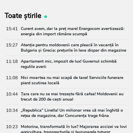
Toate știrile
15:41
Curent avem, dar la preț mare! Energocom avertizează:
energia din import rămâne scumpă
15:27
Atenție pentru moldovenii care pleacă în vacanță în
Bulgaria și Grecia: prețurile în leva dispar din magazine
11:18
Apartament mic, impozit de lux! Guvernul schimbă
regulile averii
11:08
Nici moartea nu mai scapă de taxe! Serviciile funerare
pierd scutirea locală
10:44
Țara care nu se mai trezește fără cafea! Moldovenii au
trecut de 200 de cești anual
10:34
„Republica” Linella! Un milionar vrea să mai înghită o
rețea de magazine, dar Concurența trage frâna
10:23
Motorina, transformată în lux? Majorarea accizei va lovi
agricultura, transporturile și buzunarele tuturor