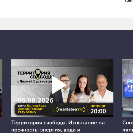
fum
Территория свободы. Испытание на
Conf
прочность: энергия, вода и
mini