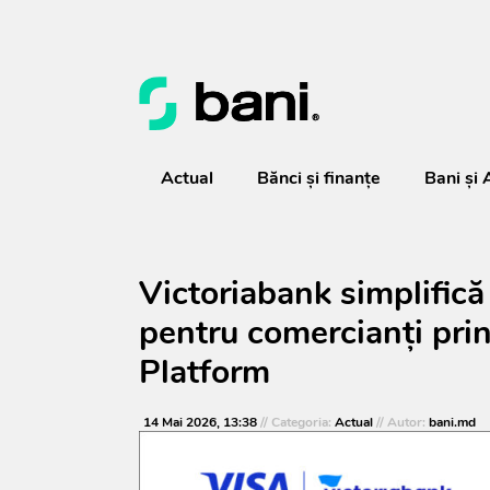
Actual
Bănci şi finanţe
Bani și 
Victoriabank simplifică 
pentru comercianți pri
Platform
14 Mai 2026, 13:38
// Categoria:
Actual
// Autor:
bani.md