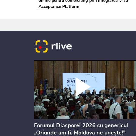
online pentru comercianți prin integrarea Visa
Acceptance Platform
ectul de
Forumul Diasporei 2026 cu genericul
i
„Oriunde am fi, Moldova ne unește!”