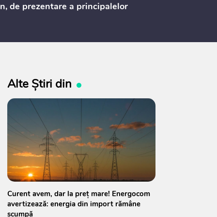
n, de prezentare a principalelor
ederi ale politicii fiscale pentru
 2027, care urmează să fie supusă
ultărilor publice
Alte Știri din
Curent avem, dar la preț mare! Energocom
avertizează: energia din import rămâne
scumpă