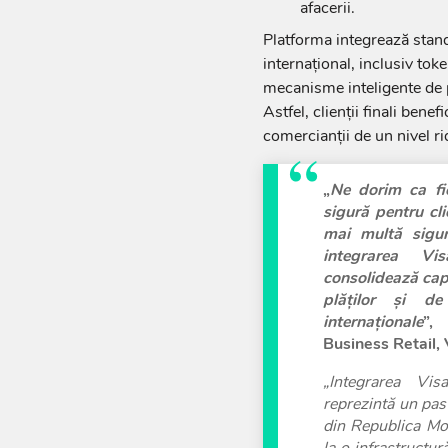
afacerii.
Platforma integrează standa
internațional, inclusiv tok
mecanisme inteligente de p
Astfel, clienții finali bene
comercianții de un nivel rid
„
Ne dorim ca fie
sigură pentru cli
mai multă sigura
integrarea Vi
consolidează cap
plăților și de
internaționale
”,
Business Retail, 
„Integrarea Vi
reprezintă un pas
din Republica Mo
la o infrastructur