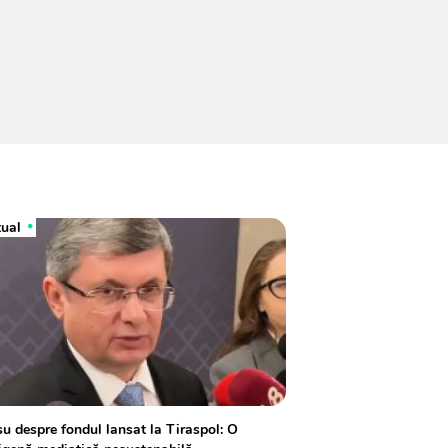
tual
u despre fondul lansat la Tiraspol: O