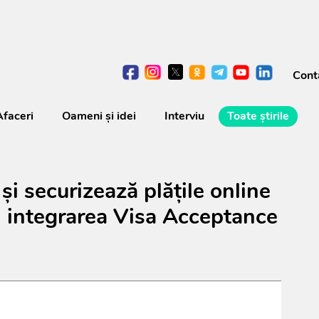
Cont
Afaceri
Oameni şi idei
Interviu
Toate știrile
și securizează plățile online
n integrarea Visa Acceptance