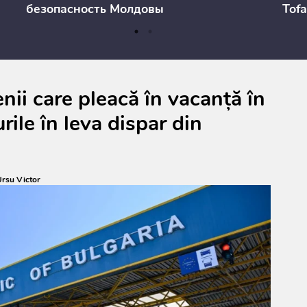
безопасность Молдовы
Tofa
prev
anul
cons
ii care pleacă în vacanță în
rile în leva dispar din
rsu Victor