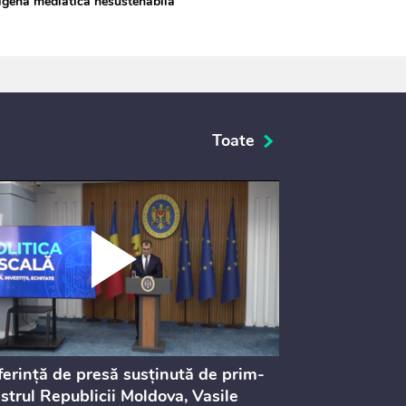
igenă mediatică nesustenabilă
Toate
erință de presă susținută de prim-
Ședința Consi
strul Republicii Moldova, Vasile
Procurorilor