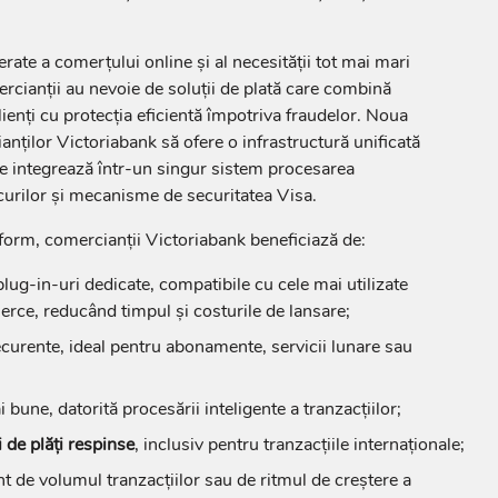
erate a comerțului online și al necesității tot mai mari
ercianții au nevoie de soluții de plată care combină
ienți cu protecția eficientă împotriva fraudelor. Noua
nților Victoriabank să ofere o infrastructură unificată
are integrează într-un singur sistem procesarea
scurilor și mecanisme de securitatea Visa.
form, comercianții Victoriabank beneficiază de:
lug‑in‑uri dedicate, compatibile cu cele mai utilizate
ce, reducând timpul și costurile de lansare;
ecurente, ideal pentru abonamente, servicii lunare sau
 bune, datorită procesării inteligente a tranzacțiilor;
 de plăți respinse
, inclusiv pentru tranzacțiile internaționale;
ent de volumul tranzacțiilor sau de ritmul de creștere a