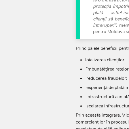
protecția împotri
plată — astfel în
clienții să benef
întreruperi”
, men
pentru Moldova ș
Principalele beneficii pe
loializarea clienților;
îmbunătățirea ratelor
reducerea fraudelor;
experiență de plată m
infrastructură alinia
scalarea infrastructur
Prin această integrare, Vic
comercianților în procesul 
ecosistem de plăți online m