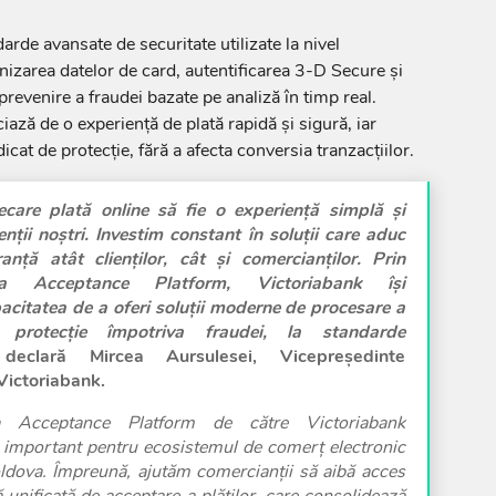
rde avansate de securitate utilizate la nivel
enizarea datelor de card, autentificarea 3-D Secure și
revenire a fraudei bazate pe analiză în timp real.
ficiază de o experiență de plată rapidă și sigură, iar
icat de protecție, fără a afecta conversia tranzacțiilor.
care plată online să fie o experiență simplă și
enții noștri. Investim constant în soluții care aduc
nță atât clienților, cât și comercianților. Prin
sa Acceptance Platform, Victoriabank își
acitatea de a oferi soluții moderne de procesare a
 protecție împotriva fraudei, la standarde
 declară Mircea Aursulesei, Vicepreședinte
Victoriabank.
sa Acceptance Platform de către Victoriabank
 important pentru ecosistemul de comerț electronic
ldova. Împreună, ajutăm comercianții să aibă acces
ă unificată de acceptare a plăților, care consolidează