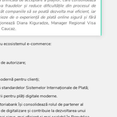
va fraudelor și reduce dificultățile din procesul de
cât companiile să se poată dezvolta mai eficient, iar
icieze de o experiență de plată online sigură și fără
ționează Diana Kiguradze, Manager Regional Visa
i Caucaz.
ntru ecosistemul e-commerce:
 de autorizare;
odernă pentru clienți;
tă standardelor Sistemelor Internaționale de Plată;
ii pentru plăți digitale moderne.
toriabank își consolidează rolul de partener al
de digitalizare și contribuie la dezvoltarea unui
ai sigur, mai eficient și mai scalabil în Republica