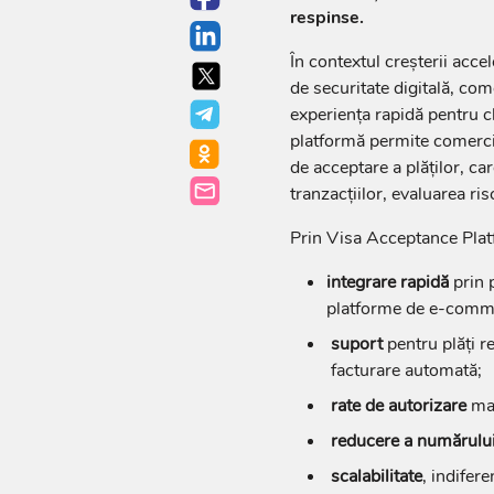
respinse.
În contextul creșterii accel
de securitate digitală, com
experiența rapidă pentru cl
platformă permite comercia
de acceptare a plăților, c
tranzacțiilor, evaluarea ri
Prin Visa Acceptance Plat
integrare rapidă
prin p
platforme de e‑commer
suport
pentru plăți r
facturare automată;
rate de autorizare
mai
reducere a numărului
scalabilitate
, indifer