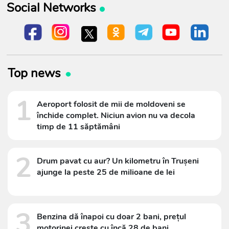
Social Networks
Top news
1
Aeroport folosit de mii de moldoveni se
închide complet. Niciun avion nu va decola
timp de 11 săptămâni
2
Drum pavat cu aur? Un kilometru în Trușeni
ajunge la peste 25 de milioane de lei
3
Benzina dă înapoi cu doar 2 bani, prețul
motorinei crește cu încă 28 de bani