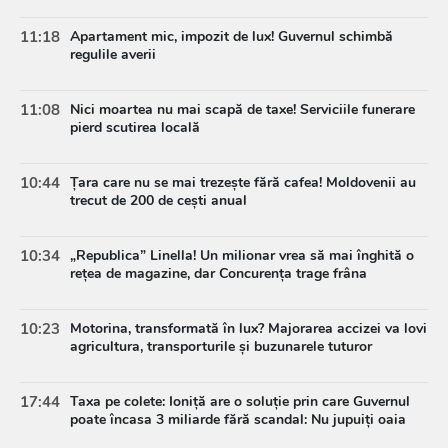
11:18
Apartament mic, impozit de lux! Guvernul schimbă
regulile averii
11:08
Nici moartea nu mai scapă de taxe! Serviciile funerare
pierd scutirea locală
10:44
Țara care nu se mai trezește fără cafea! Moldovenii au
trecut de 200 de cești anual
10:34
„Republica” Linella! Un milionar vrea să mai înghită o
rețea de magazine, dar Concurența trage frâna
10:23
Motorina, transformată în lux? Majorarea accizei va lovi
agricultura, transporturile și buzunarele tuturor
17:44
Taxa pe colete: Ioniță are o soluție prin care Guvernul
poate încasa 3 miliarde fără scandal: Nu jupuiți oaia