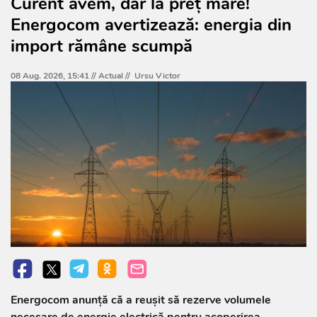
Curent avem, dar la preț mare!
Energocom avertizează: energia din
import rămâne scumpă
08 Aug. 2026, 15:41 //
Actual
//
Ursu Victor
Energocom anunță că a reușit să rezerve volumele
necesare de energie electrică pentru acoperirea