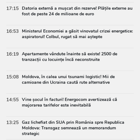
17:15
Datoria externă a mușcat din rezerve! Plățile externe au
fost de peste 24 de milioane de euro
16:53
Ministerul Economiei a găsit vinovatul crizei energetice:
aspiratorul! Colbul, rugat să mai aștepte
16:19
Apartamente vândute înainte să existe! 2500 de
tranzacții cu locuințe încă neconstruite
15:08
Moldova, în calea unui tsunami logistic! Mii de
camioane din Ucraina caută rute alternative
14:55
Vine șocul în facturi! Energocom avertizează că
majorarea tarifelor este inevitabilă
13:25
Gaz lichefiat din SUA prin România spre Republica
Moldova: Transgaz semnează un memorandum
strategic