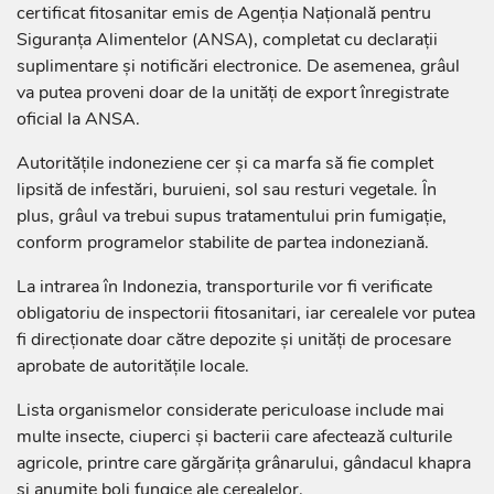
certificat fitosanitar emis de Agenția Națională pentru
Siguranța Alimentelor (ANSA), completat cu declarații
suplimentare și notificări electronice. De asemenea, grâul
va putea proveni doar de la unități de export înregistrate
oficial la ANSA.
Autoritățile indoneziene cer și ca marfa să fie complet
lipsită de infestări, buruieni, sol sau resturi vegetale. În
plus, grâul va trebui supus tratamentului prin fumigație,
conform programelor stabilite de partea indoneziană.
La intrarea în Indonezia, transporturile vor fi verificate
obligatoriu de inspectorii fitosanitari, iar cerealele vor putea
fi direcționate doar către depozite și unități de procesare
aprobate de autoritățile locale.
Lista organismelor considerate periculoase include mai
multe insecte, ciuperci și bacterii care afectează culturile
agricole, printre care gărgărița grânarului, gândacul khapra
și anumite boli fungice ale cerealelor.