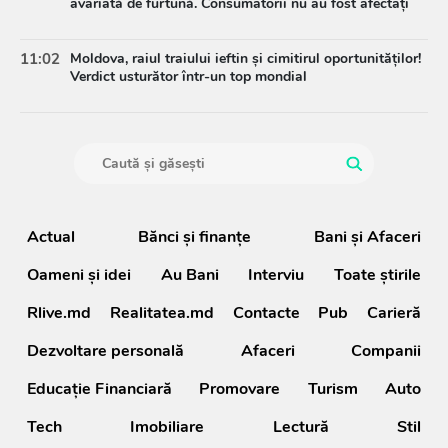
avariată de furtună. Consumatorii nu au fost afectați
11:02
Moldova, raiul traiului ieftin și cimitirul oportunităților!
Verdict usturător într-un top mondial
Actual
Bănci şi finanţe
Bani și Afaceri
Oameni şi idei
Au Bani
Interviu
Toate știrile
Rlive.md
Realitatea.md
Contacte
Pub
Carieră
Dezvoltare personală
Afaceri
Companii
Educație Financiară
Promovare
Turism
Auto
Tech
Imobiliare
Lectură
Stil