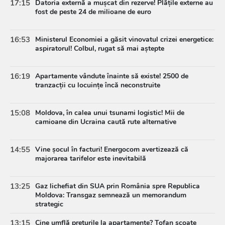
17:15
Datoria externă a mușcat din rezerve! Plățile externe au
fost de peste 24 de milioane de euro
16:53
Ministerul Economiei a găsit vinovatul crizei energetice:
aspiratorul! Colbul, rugat să mai aștepte
16:19
Apartamente vândute înainte să existe! 2500 de
tranzacții cu locuințe încă neconstruite
15:08
Moldova, în calea unui tsunami logistic! Mii de
camioane din Ucraina caută rute alternative
14:55
Vine șocul în facturi! Energocom avertizează că
majorarea tarifelor este inevitabilă
13:25
Gaz lichefiat din SUA prin România spre Republica
Moldova: Transgaz semnează un memorandum
strategic
13:15
Cine umflă prețurile la apartamente? Tofan scoate