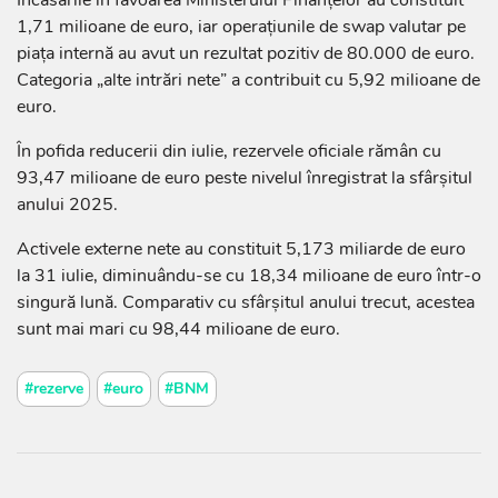
Încasările în favoarea Ministerului Finanțelor au constituit
1,71 milioane de euro, iar operațiunile de swap valutar pe
piața internă au avut un rezultat pozitiv de 80.000 de euro.
Categoria „alte intrări nete” a contribuit cu 5,92 milioane de
euro.
În pofida reducerii din iulie, rezervele oficiale rămân cu
93,47 milioane de euro peste nivelul înregistrat la sfârșitul
anului 2025.
Activele externe nete au constituit 5,173 miliarde de euro
la 31 iulie, diminuându-se cu 18,34 milioane de euro într-o
singură lună. Comparativ cu sfârșitul anului trecut, acestea
sunt mai mari cu 98,44 milioane de euro.
#rezerve
#euro
#BNM