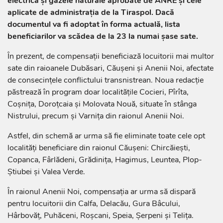
electrică și gazele naturale aprobate de ANRE și cele
aplicate de administrația de la Tiraspol. Dacă
documentul va fi adoptat în forma actuală, lista
beneficiarilor va scădea de la 23 la numai șase sate.
În prezent, de compensații beneficiază locuitorii mai multor
sate din raioanele Dubăsari, Căușeni și Anenii Noi, afectate
de consecințele conflictului transnistrean. Noua redacție
păstrează în program doar localitățile Cocieri, Pîrîta,
Coșnița, Doroțcaia și Molovata Nouă, situate în stânga
Nistrului, precum și Varnița din raionul Anenii Noi.
Astfel, din schemă ar urma să fie eliminate toate cele opt
localități beneficiare din raionul Căușeni: Chircăiești,
Copanca, Fârlădeni, Grădinița, Hagimus, Leuntea, Plop-
Știubei și Valea Verde.
În raionul Anenii Noi, compensația ar urma să dispară
pentru locuitorii din Calfa, Delacău, Gura Bâcului,
Hârbovăț, Puhăceni, Roșcani, Speia, Șerpeni și Telița.