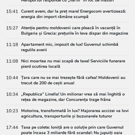
Aeroportul răspunde cu „hârtii” în loc de măsuri
15:41
Curent avem, dar la preț mare! Energocom avertizează:
energia din import rămâne scumpă
15:27
Atenție pentru moldovenii care pleacă în vacanță în
Bulgaria și Grecia: prețurile în leva dispar din magazine
11:18
Apartament mic, impozit de lux! Guvernul schimbă
regulile averii
11:08
Nici moartea nu mai scapă de taxe! Serviciile funerare
pierd scutirea locală
10:44
Țara care nu se mai trezește fără cafea! Moldovenii au
trecut de 200 de cești anual
10:34
„Republica” Linella! Un milionar vrea să mai înghită o
rețea de magazine, dar Concurența trage frâna
10:23
Motorina, transformată în lux? Majorarea accizei va lovi
agricultura, transporturile și buzunarele tuturor
17:44
Taxa pe colete: Ioniță are o soluție prin care Guvernul
poate încasa 3 miliarde fără scandal: Nu jupuiți oaia