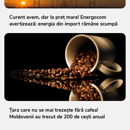
Curent avem, dar la preț mare! Energocom
avertizează: energia din import rămâne scumpă
Țara care nu se mai trezește fără cafea!
Moldovenii au trecut de 200 de cești anual