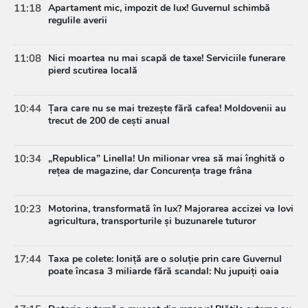
11:18
Apartament mic, impozit de lux! Guvernul schimbă
regulile averii
11:08
Nici moartea nu mai scapă de taxe! Serviciile funerare
pierd scutirea locală
10:44
Țara care nu se mai trezește fără cafea! Moldovenii au
trecut de 200 de cești anual
10:34
„Republica” Linella! Un milionar vrea să mai înghită o
rețea de magazine, dar Concurența trage frâna
10:23
Motorina, transformată în lux? Majorarea accizei va lovi
agricultura, transporturile și buzunarele tuturor
17:44
Taxa pe colete: Ioniță are o soluție prin care Guvernul
poate încasa 3 miliarde fără scandal: Nu jupuiți oaia