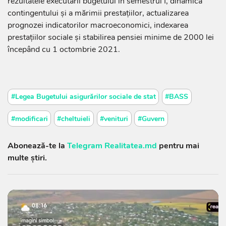
rezultatele executării bugetului în semestrul I, dinamica
contingentului și a mărimii prestațiilor, actualizarea
prognozei indicatorilor macroeconomici, indexarea
prestațiilor sociale și stabilirea pensiei minime de 2000 lei
începând cu 1 octombrie 2021.
#Legea Bugetului asigurărilor sociale de stat
#BASS
#modificari
#cheltuieli
#venituri
#Guvern
Abonează-te la
Telegram Realitatea.md
pentru mai
multe știri.