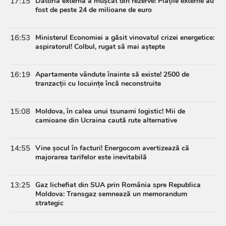
17:15
Datoria externă a mușcat din rezerve! Plățile externe au
fost de peste 24 de milioane de euro
16:53
Ministerul Economiei a găsit vinovatul crizei energetice:
aspiratorul! Colbul, rugat să mai aștepte
16:19
Apartamente vândute înainte să existe! 2500 de
tranzacții cu locuințe încă neconstruite
15:08
Moldova, în calea unui tsunami logistic! Mii de
camioane din Ucraina caută rute alternative
14:55
Vine șocul în facturi! Energocom avertizează că
majorarea tarifelor este inevitabilă
13:25
Gaz lichefiat din SUA prin România spre Republica
Moldova: Transgaz semnează un memorandum
strategic