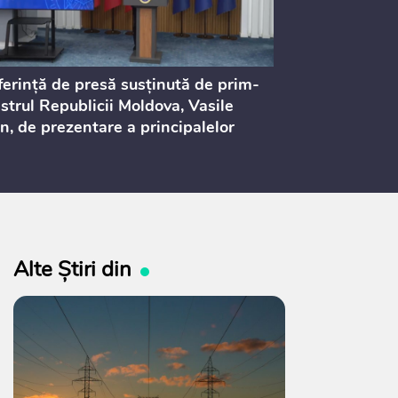
erință de presă susținută de prim-
Ședința Consi
strul Republicii Moldova, Vasile
Procurorilor
n, de prezentare a principalelor
ederi ale politicii fiscale pentru
 2027, care urmează să fie supusă
ultărilor publice
Alte Știri din