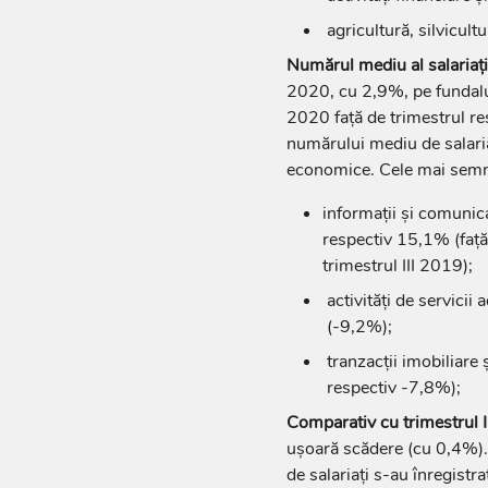
agricultură, silvicul
Numărul mediu al salariați
2020,
cu 2,9%, pe fundalul
2020 față de trimestrul re
numărului mediu de salariaț
economice. Cele mai semn
informații și comunicaț
respectiv 15,1% (față
trimestrul III 2019);
activități de servicii
(-9,2%);
tranzacții imobiliare 
respectiv -7,8%);
Comparativ cu trimestrul 
ușoară scădere (cu 0,4%).
de salariați s-au înregistrat