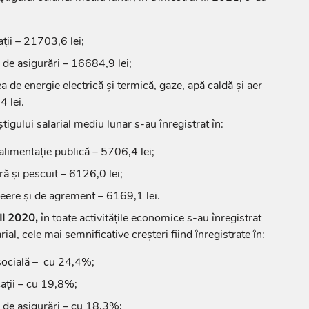
ții – 21703,6 lei;
și de asigurări – 16684,9 lei;
a de energie electrică și termică, gaze, apă caldă și aer
4 lei.
știgului salarial mediu lunar
s-au înregistrat în:
 alimentație publică – 5706,4 lei;
ură și pescuit – 6126,0 lei;
creere și de agrement – 6169,1 lei.
II 2020,
în toate activitățile economice s-au înregistrat
rial, cele mai semnificative creșteri fiind înregistrate în:
 socială – cu 24,4%;
cații – cu 19,8%;
și de asigurări – cu 18,3%;