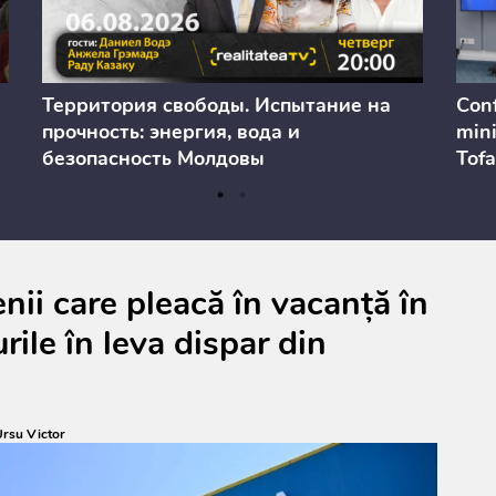
Территория свободы. Испытание на
Conf
прочность: энергия, вода и
mini
безопасность Молдовы
Tofa
prev
anul
cons
ii care pleacă în vacanță în
rile în leva dispar din
rsu Victor