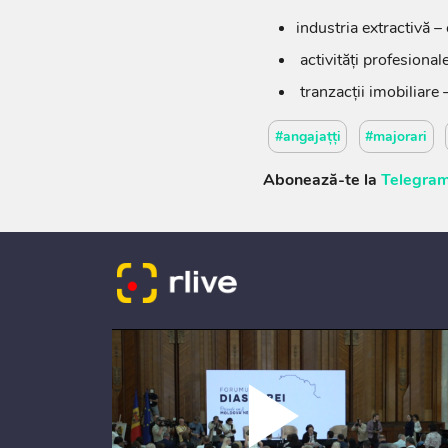
industria extractivă –
activități profesional
tranzacții imobiliare
#angajațți
#majorari
Abonează-te la
Telegram