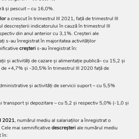
tură și pescuit – cu 16,0%.
lor
a crescut în trimestrul III 2021, față de trimestrul III
 descreșterii indicatorului în cauză în trimestrul III
spectiv din anul anterior cu 3,1%. Creșteri ale
i s-au înregistrat în majoritatea activităților
ificative
creșteri
s-au înregistrat în:
ii și activități de cazare și alimentație publică– cu 15,2 și
 de +4,7% și -30,5% în trimestrul III 2020 față de
 administrative și activități de servicii suport – cu 5,5%
și transport și depozitare – cu 5,2 și respectiv 5,0% (-1,0 și
II 2021
, numărul mediu al salariaților a înregistrat o
 Cele mai semnificative
descreșteri
ale numărul mediu
 în: