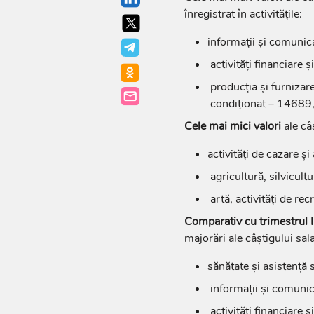
înregistrat în activitățile:
informații și comunica
activități financiare 
producția și furnizare
condiționat – 14689,
Cele mai mici valori
ale câ
activități de cazare și
agricultură, silvicult
artă, activități de re
Comparativ cu trimestrul I
majorări ale câștigului sala
sănătate și asistență
informații și comuni
activități financiare 