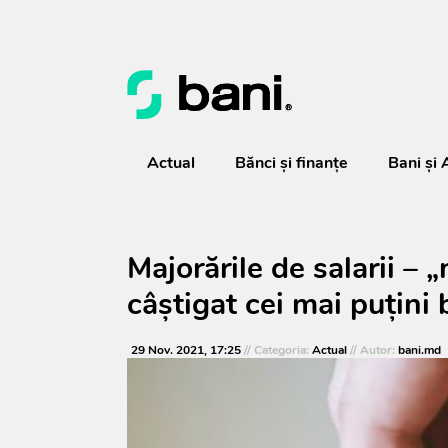
Actual
Bănci şi finanţe
Bani și 
Majorările de salarii – 
câștigat cei mai puțini 
29 Nov. 2021, 17:25
// Categoria:
Actual
// Autor:
bani.md