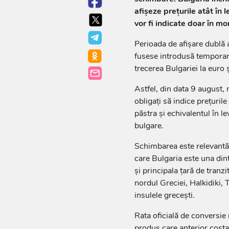
afișeze prețurile atât în l
vor fi indicate doar în 
Perioada de afișare dublă 
fusese introdusă temporar
trecerea Bulgariei la euro 
Astfel, din data 9 august, m
obligați să indice prețuril
păstra și echivalentul în le
bulgare.
Schimbarea este relevantă ș
care Bulgaria este una dint
și principala țară de tran
nordul Greciei, Halkidiki,
insulele grecești.
Rata oficială de conversie
produs care anterior costa 