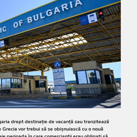
garia drept destinație de vacanță sau tranzitează
 Grecia vor trebui să se obișnuiască cu o nouă
ie perioada în care comercianții erau obligați să