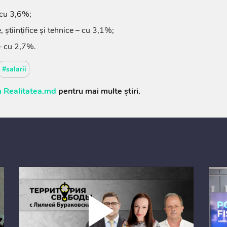
 cu 3,6%;
e, științifice și tehnice – cu 3,1%;
 – cu 2,7%.
#salarii
 Realitatea.md
pentru mai multe știri.