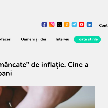
Cont
Afaceri
Oameni şi idei
Interviu
Toate știrile
„mâncate” de inflație. Cine a
bani