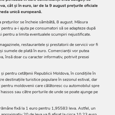
eva, cât și în euro, iar de la 9 august prețurile oficiale
moneda unică europeană.
a prețurilor se încheie sâmbătă, 8 august. Măsura
 pentru a-i ajuta pe consumatori să se adapteze după
și pentru a limita eventualele scumpiri nejustificate.
agazinele, restaurantele și prestatorii de servicii vor fi
e și sumele de plată în euro. Comercianții vor putea
va, însă doar cu caracter informativ, potrivit presei
i pentru cetățenii Republicii Moldova, în condițiile în
re destinațiile turistice populare în sezonul estival, dar
zit pentru moldovenii care călătoresc cu automobilul spre
 Thassos sau către porturile de unde se poate ajunge pe
 rămâne fixă la 1 euro pentru 1,95583 leva. Astfel, un
aproximativ 20 de leva va fi afișat la circa 10,23 euro,