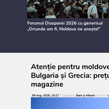
ectul de
Forumul Diasporei 2026 cu genericul
i
„Oriunde am fi, Moldova ne unește!”
Atenție pentru moldoven
Bulgaria și Grecia: prețu
magazine
08 Aug. 2026, 15:27
// Categoria:
Bani și Afaceri
// Autor:
U