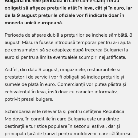
Bulgaria încheie perioada în care comercianții erau
obligați să afișeze prețurile atât în leva, cât și în euro, iar
de la 9 august prețurile oficiale vor fi indicate doar în
moneda unică europeană.
Perioada de afișare dublă a prețurilor se încheie sâmbătă, 8
august. Măsura fusese introdusă temporar pentru a-i ajuta
pe consumatori să se adapteze după trecerea Bulgariei la
euro și pentru a limita eventualele scumpiri nejustificate.
Astfel, din data 9 august, magazinele, restaurantele și
prestatorii de servicii vor fi obligați să indice prețurile și
sumele de plată în euro. Comercianții vor putea păstra și
echivalentul în leva, însă doar cu caracter informativ,
potrivit presei bulgare.
Schimbarea este relevantă și pentru cetățenii Republicii
Moldova, în condițiile în care Bulgaria este una dintre
destinațiile turistice populare în sezonul estival, dar și
principala țară de tranzit pentru moldovenii care călătoresc