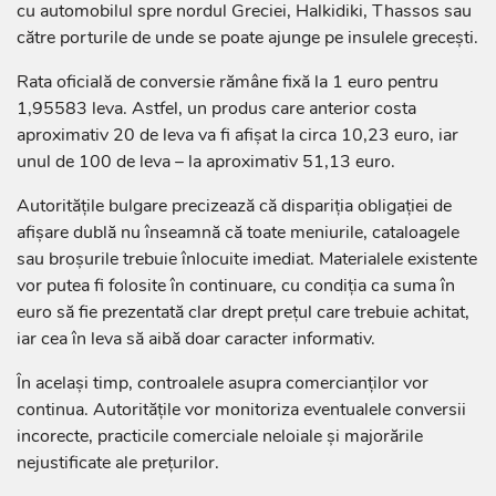
cu automobilul spre nordul Greciei, Halkidiki, Thassos sau
către porturile de unde se poate ajunge pe insulele grecești.
Rata oficială de conversie rămâne fixă la 1 euro pentru
1,95583 leva. Astfel, un produs care anterior costa
aproximativ 20 de leva va fi afișat la circa 10,23 euro, iar
unul de 100 de leva – la aproximativ 51,13 euro.
Autoritățile bulgare precizează că dispariția obligației de
afișare dublă nu înseamnă că toate meniurile, cataloagele
sau broșurile trebuie înlocuite imediat. Materialele existente
vor putea fi folosite în continuare, cu condiția ca suma în
euro să fie prezentată clar drept prețul care trebuie achitat,
iar cea în leva să aibă doar caracter informativ.
În același timp, controalele asupra comercianților vor
continua. Autoritățile vor monitoriza eventualele conversii
incorecte, practicile comerciale neloiale și majorările
nejustificate ale prețurilor.