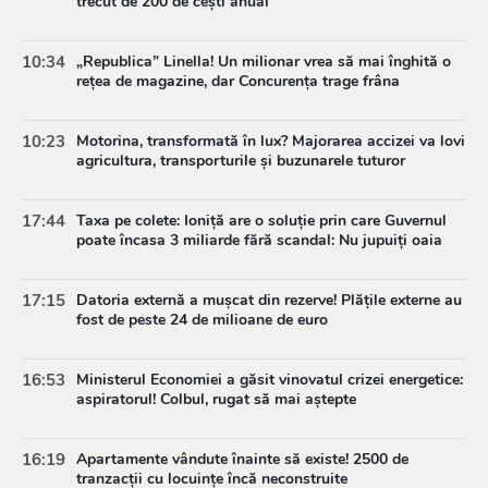
trecut de 200 de cești anual
10:34
„Republica” Linella! Un milionar vrea să mai înghită o
rețea de magazine, dar Concurența trage frâna
10:23
Motorina, transformată în lux? Majorarea accizei va lovi
agricultura, transporturile și buzunarele tuturor
17:44
Taxa pe colete: Ioniță are o soluție prin care Guvernul
poate încasa 3 miliarde fără scandal: Nu jupuiți oaia
17:15
Datoria externă a mușcat din rezerve! Plățile externe au
fost de peste 24 de milioane de euro
16:53
Ministerul Economiei a găsit vinovatul crizei energetice:
aspiratorul! Colbul, rugat să mai aștepte
16:19
Apartamente vândute înainte să existe! 2500 de
tranzacții cu locuințe încă neconstruite