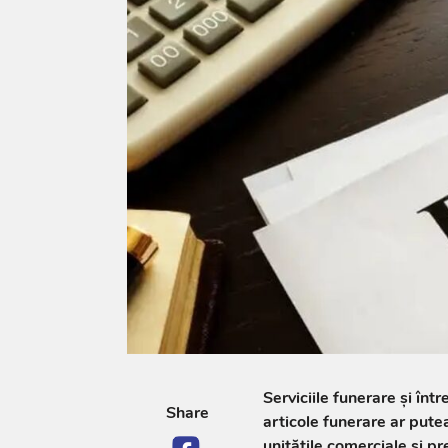
Serviciile funerare și înt
Share
articole funerare ar putea
unitățile comerciale și pr