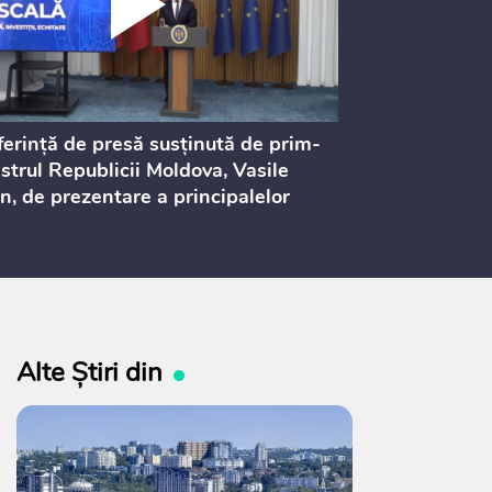
erință de presă susținută de prim-
Ședința Consi
strul Republicii Moldova, Vasile
Procurorilor
n, de prezentare a principalelor
ederi ale politicii fiscale pentru
 2027, care urmează să fie supusă
ultărilor publice
Alte Știri din