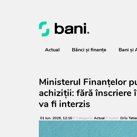
Actual
Bănci şi finanţe
Bani și 
Ministerul Finanțelor pu
achiziții: fără înscriere
va fi interzis
01 Iun. 2026, 12:10
// Categoria:
Actual
// Autor:
Grîu Tatia