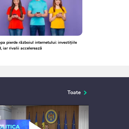
pa pierde războiul internetului: investițiile
, iar rivalii accelerează
Toate