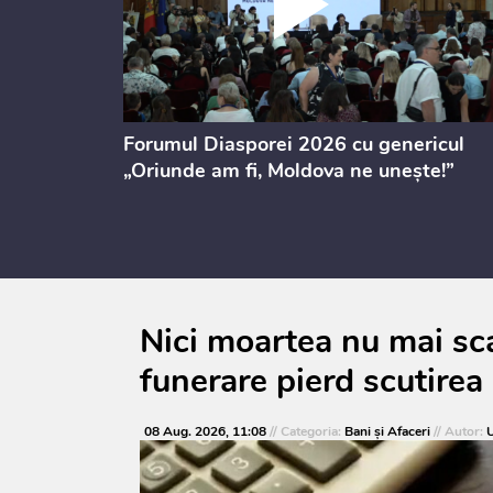
ectul de
Forumul Diasporei 2026 cu genericul
i
„Oriunde am fi, Moldova ne unește!”
Nici moartea nu mai sca
funerare pierd scutirea 
08 Aug. 2026, 11:08
// Categoria:
Bani și Afaceri
// Autor:
U