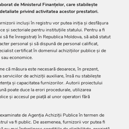
aborat de Ministerul Finanțelor, care stabilește
etaliate privind activitatea acestor prestatori.
urnizorii incluși în registru vor putea iniția și desfășura
e și sectoriale pentru instituțiile statului. Pentru a fi
i să fie înregistrați în Republica Moldova, să aibă statut
cter personal și să dispună de personal calificat,
cialist certificat în domeniul achizițiilor publice și de
e sau economice.
ine că măsura este necesară deoarece, în prezent,
 serviciilor de achiziții auxiliare, însă nu stabilește
tența și capacitatea furnizorilor. Autorii proiectului
nă poate duce la erori procedurale, utilizarea
blice și accesul pe piață al unor operatori fără
i examinate de Agenția Achiziții Publice în termen de
strul va fi public. De asemenea, furnizorii vor putea fi
 nu mai îndeplinesc condițiile de eligibilitate, prezintă