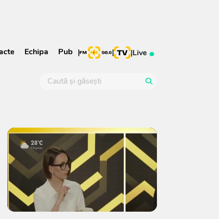
acte
Echipa
Pub
|
|
|
Live