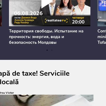
Территория свободы. Испытание на
Conf
прочность: энергия, вода и
mini
безопасность Молдовы
Tofa
prev
anul
cons
pă de taxe! Serviciile
locală
rsu Victor