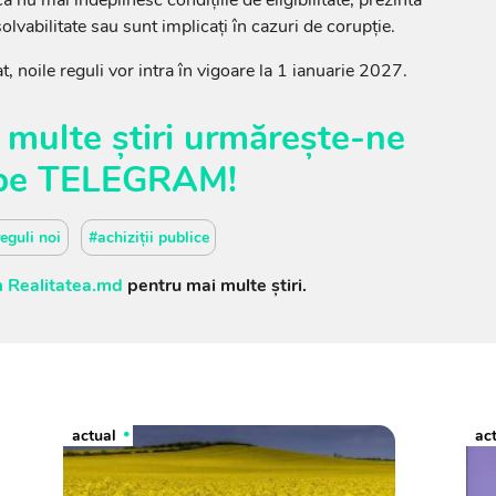
nsolvabilitate sau sunt implicați în cazuri de corupție.
t, noile reguli vor intra în vigoare la 1 ianuarie 2027.
 multe știri urmărește-ne
pe
TELEGRAM
!
eguli noi
#achiziții publice
 Realitatea.md
pentru mai multe știri.
actual
ac