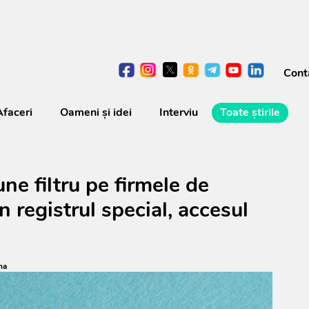
Cont
Afaceri
Oameni şi idei
Interviu
Toate știrile
ne filtru pe firmele de
 în registrul special, accesul
na