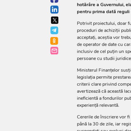
hotărâre a Guvernului, el
pentru prima dată reguli d
Potrivit proiectului, doar f
proceduri de achiziții public
acceptați, aceștia vor trebu
de operator de date cu cara
inclusiv de cel puțin un spe
persoane cu studii juridic
Ministerul Finanțelor susț
legislația permite prestarea
criterii clare privind compe
avertizează că această lacu
ineficientă a fondurilor pu
experiență relevantă.
Cererile de înscriere vor f
până la 30 de zile, iar regi
suspendați sau excluși dacă