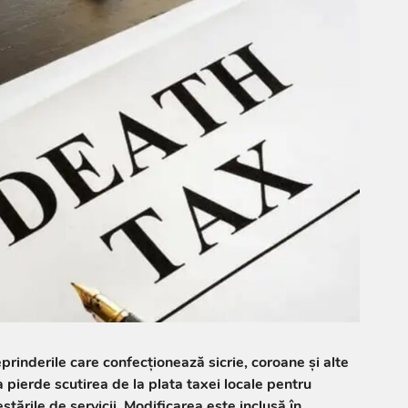
reprinderile care confecționează sicrie, coroane și alte
 pierde scutirea de la plata taxei locale pentru
estările de servicii. Modificarea este inclusă în