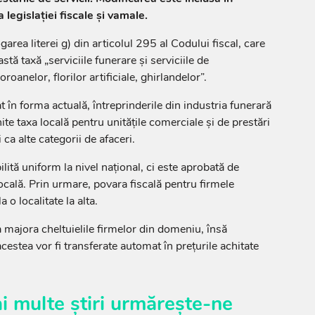
 legislației fiscale și vamale.
ea literei g) din articolul 295 al Codului fiscal, care
tă taxă „serviciile funerare și serviciile de
roanelor, florilor artificiale, ghirlandelor”.
t în forma actuală, întreprinderile din industria funerară
ite taxa locală pentru unitățile comerciale și de prestări
i ca alte categorii de afaceri.
ilită uniform la nivel național, ci este aprobată de
locală. Prin urmare, povara fiscală pentru firmele
 o localitate la alta.
a majora cheltuielile firmelor din domeniu, însă
acestea vor fi transferate automat în prețurile achitate
i multe știri urmărește-ne