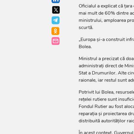
Oficialul a explicat că țar
mai mult de 60% dintre aces
ministrului, amploarea pro
scurtă.
„Europa și-a construit infra
Bolea.
Ministrul a precizat că do
administrați direct de Mini
Stat a Drumurilor. Alte cir
raionale, iar restul sunt ad
Potrivit lui Bolea, resursel
rețelei rutiere sunt insufic
Fondul Rutier au fost aloca
reparația și proiectarea dr
distribuită autorităților rai
În acest context, Guvernul