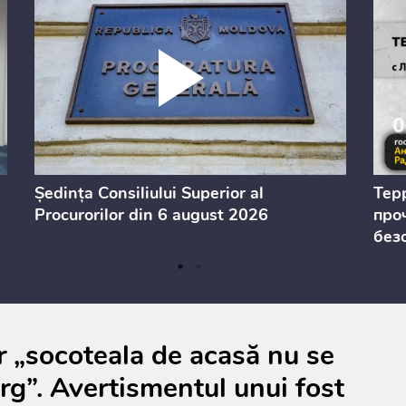
Ședința Consiliului Superior al
Тер
Procurorilor din 6 august 2026
проч
без
ar „socoteala de acasă nu se
ârg”. Avertismentul unui fost