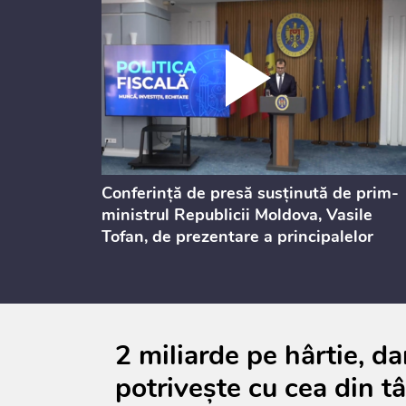
dicată
Conferință de presă susținută de prim-
culație
ministrul Republicii Moldova, Vasile
Tofan, de prezentare a principalelor
prevederi ale politicii fiscale pentru
anul 2027, care urmează să fie supusă
consultărilor publice
2 miliarde pe hârtie, d
potrivește cu cea din t