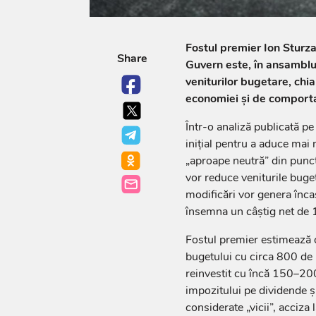
Fostul premier Ion Sturz
Share
Guvern este, în ansamblu,
veniturilor bugetare, chi
economiei și de comporta
Într-o analiză publicată p
inițial pentru a aduce mai 
„aproape neutră” din punct 
vor reduce veniturile buget
modificări vor genera înca
însemna un câștig net de 1
Fostul premier estimează c
bugetului cu circa 800 de mi
reinvestit cu încă 150–200
impozitului pe dividende și
considerate „vicii”, acciza