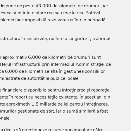
a dispune de peste 43.000 de kilometri de drumuri, iar
tea sunt într-o stare rea sau foarte rea. Potrivit
blemei face imposibilă rezolvarea ei într-o perioadă
structura în ani de zile, nu într-o singură zi”, a afirmat
ar aproximativ 6.000 de kilometri de drumuri sunt
sterul Infrastructurii prin intermediul Administrației de
ca 6.000 de kilometri se află în gestiunea consiliilor
ministrate de autoritățile publice locale.
e financiare disponibile pentru întreținerea și reparația
iente în raport cu necesitățile existente. În acest an, din
te aproximativ 1,8 miliarde de lei pentru întreținerea,
umurilor gestionate de stat, iar o sumă similară a fost
onale.
 a decis să direcționeze resurse suplimentare către