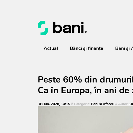
Actual
Bănci şi finanţe
Bani și 
Peste 60% din drumuril
Ca în Europa, în ani de 
01 Iun. 2026, 14:15
// Categoria:
Bani și Afaceri
// Autor:
Ur