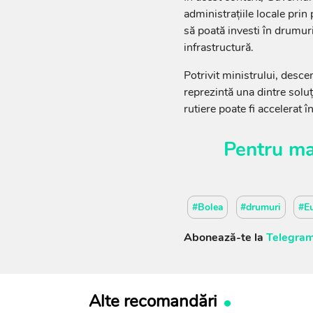
administrațiile locale prin
să poată investi în drumuri 
infrastructură.
Potrivit ministrului, descen
reprezintă una dintre soluț
rutiere poate fi accelerat î
Pentru ma
#Bolea
#drumuri
#E
Abonează-te la
Telegram
Alte recomandări