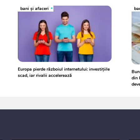
bani și afaceri
ban
Europa pierde războiul internetului: investițiile
Bunu
scad, iar rivalii accelerează
din 
deve