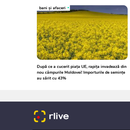
bani și afaceri
După ce a cucerit piața UE, rapița invadează din
nou câmpurile Moldovei! Importurile de semințe
au sărit cu 43%