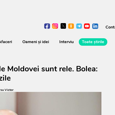
Cont
Afaceri
Oameni şi idei
Interviu
Toate știrile
e Moldovei sunt rele. Bolea:
zile
su Victor