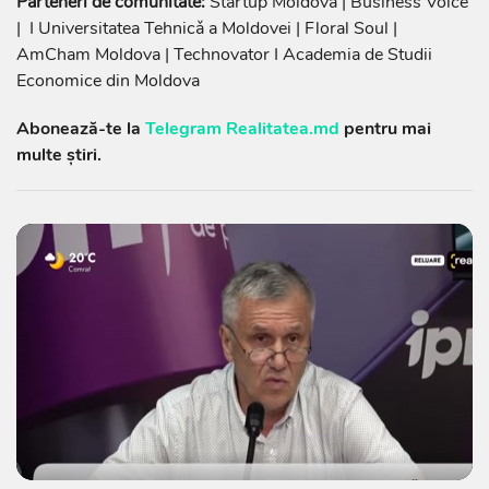
Parteneri de comunitate:
Startup Moldova | Business Voice
| I Universitatea Tehnicǎ a Moldovei | Floral Soul |
AmCham Moldova | Technovator I Academia de Studii
Economice din Moldova
Abonează-te la
Telegram Realitatea.md
pentru mai
multe știri.