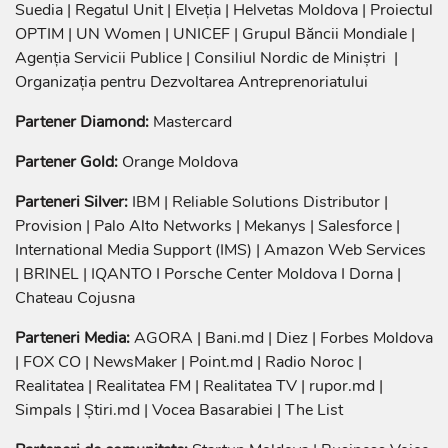
Suedia | Regatul Unit | Elveția | Helvetas Moldova | Proiectul
OPTIM | UN Women | UNICEF | Grupul Băncii Mondiale |
Agenția Servicii Publice | Consiliul Nordic de Miniștri |
Organizația pentru Dezvoltarea Antreprenoriatului
Partener Diamond:
Mastercard
Partener Gold:
Orange Moldova
Parteneri Silver:
IBM | Reliable Solutions Distributor |
Provision | Palo Alto Networks | Mekanys | Salesforce |
International Media Support (IMS) | Amazon Web Services
| BRINEL | IQANTO I Porsche Center Moldova I Dorna |
Chateau Cojusna
Parteneri Media:
AGORA | Bani.md | Diez | Forbes Moldova
| FOX CO | NewsMaker | Point.md | Radio Noroc |
Realitatea | Realitatea FM | Realitatea TV | rupor.md |
Simpals | Știri.md | Vocea Basarabiei | The List