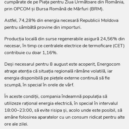
cumpărate de pe Piața pentru Ziua Următoare din România,
prin OPCOM și Bursa Română de Mărfuri (BRM).
Astfel, 74,28% din energia necesară Republicii Moldova
pentru sâmbătă provine din importuri.
Producția locală din surse regenerabile asigură 24,56% din
necesar, în timp ce centralele electrice de termoficare (CET)
contribuie cu doar 1,16%.
Deși necesarul pentru 8 august este acoperit, Energocom
atrage atenția că situația regională rămâne volatilă, iar
energia disponibilă pe piețele externe continuă să fie
scumpă, în special în orele de vârf.
În aceste condiții, compania îndeamnă populația să
utilizeze rațional energia electrică, în special în intervalul
18:00–23:00, să evite risipa și, acolo unde este posibil, să
amâne folosirea aparatelor cu un consum ridicat pentru alte
ore ale zilei.