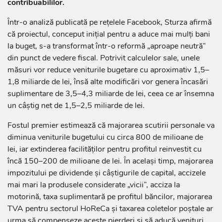
contribuabililor.
Într-o analiză publicată pe rețelele Facebook, Sturza afirmă
că proiectul, conceput inițial pentru a aduce mai mulți bani
la buget, s-a transformat într-o reformă „aproape neutră”
din punct de vedere fiscal. Potrivit calculelor sale, unele
măsuri vor reduce veniturile bugetare cu aproximativ 1,5–
1,8 miliarde de lei, însă alte modificări vor genera încasări
suplimentare de 3,5–4,3 miliarde de lei, ceea ce ar însemna
un câștig net de 1,5–2,5 miliarde de lei.
Fostul premier estimează că majorarea scutirii personale va
diminua veniturile bugetului cu circa 800 de milioane de
lei, iar extinderea facilităților pentru profitul reinvestit cu
încă 150–200 de milioane de lei. În același timp, majorarea
impozitului pe dividende și câștigurile de capital, accizele
mai mari la produsele considerate „vicii”, acciza la
motorină, taxa suplimentară pe profitul băncilor, majorarea
TVA pentru sectorul HoReCa și taxarea coletelor poștale ar
urma să compenseze aceste pierderi și să aducă venituri