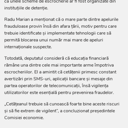
că unele scheme de escrocherie ar fi fost organizate din
instituțiile de detenție.
Radu Marian a menționat că o mare parte dintre apelurile
frauduloase provin însă din afara țării, motiv pentru care
trebuie identificate și implementate tehnologii care să
permită blocarea unui număr mai mare de apeluri
internaționale suspecte.
Totodată, deputatul consideră că educația financiară
rămâne una dintre cele mai importante arme împotriva
escrocheriilor. El a amintit că cetățenii primesc constant
avertizări prin SMS-uri, aplicații bancare și mesaje din
partea operatorilor de telecomunicații, însă vigilența
utilizatorilor este esențială pentru prevenirea fraudelor.
„Cetățeanul trebuie să cunoască foarte bine aceste riscuri
și să fie extrem de vigilent”, a concluzionat președintele
Comisiei economie.