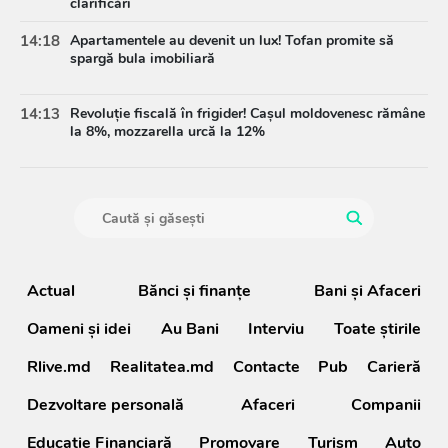
clarificări
14:18
Apartamentele au devenit un lux! Tofan promite să
spargă bula imobiliară
14:13
Revoluție fiscală în frigider! Cașul moldovenesc rămâne
la 8%, mozzarella urcă la 12%
Actual
Bănci şi finanţe
Bani și Afaceri
Oameni şi idei
Au Bani
Interviu
Toate știrile
Rlive.md
Realitatea.md
Contacte
Pub
Carieră
Dezvoltare personală
Afaceri
Companii
Educație Financiară
Promovare
Turism
Auto