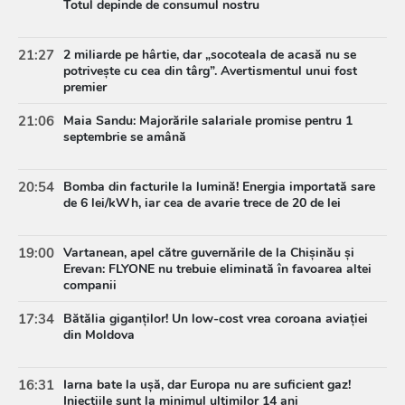
Totul depinde de consumul nostru
21:27
2 miliarde pe hârtie, dar „socoteala de acasă nu se
potrivește cu cea din târg”. Avertismentul unui fost
premier
21:06
Maia Sandu: Majorările salariale promise pentru 1
septembrie se amână
20:54
Bomba din facturile la lumină! Energia importată sare
de 6 lei/kWh, iar cea de avarie trece de 20 de lei
19:00
Vartanean, apel către guvernările de la Chișinău și
Erevan: FLYONE nu trebuie eliminată în favoarea altei
companii
17:34
Bătălia giganților! Un low-cost vrea coroana aviației
din Moldova
16:31
Iarna bate la ușă, dar Europa nu are suficient gaz!
Injecțiile sunt la minimul ultimilor 14 ani