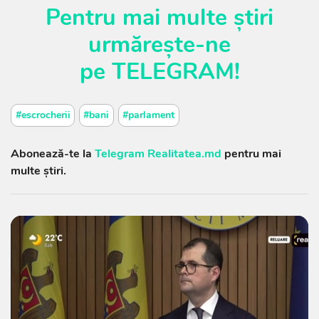
Pentru mai multe știri
urmărește-ne
pe
TELEGRAM
!
#escrocherii
#bani
#parlament
Abonează-te la
Telegram Realitatea.md
pentru mai
multe știri.