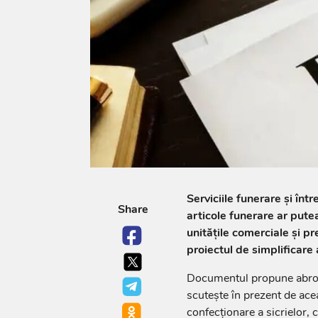
Serviciile funerare și înt
Share
articole funerare ar putea
unitățile comerciale și pr
proiectul de simplificare a
Documentul propune abrogar
scutește în prezent de aceas
confecționare a sicrielor, co