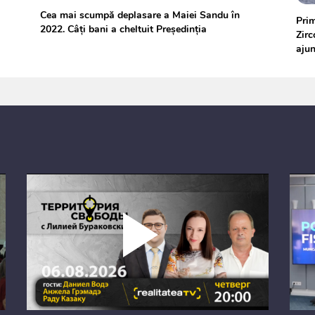
Cea mai scumpă deplasare a Maiei Sandu în
Prim
2022. Câți bani a cheltuit Președinția
Zirc
aju