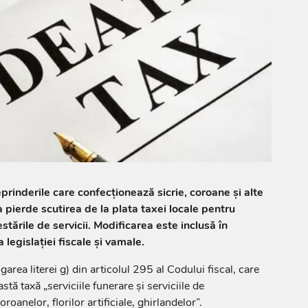
reprinderile care confecționează sicrie, coroane și alte
 pierde scutirea de la plata taxei locale pentru
estările de servicii. Modificarea este inclusă în
 legislației fiscale și vamale.
ea literei g) din articolul 295 al Codului fiscal, care
tă taxă „serviciile funerare și serviciile de
roanelor, florilor artificiale, ghirlandelor”.