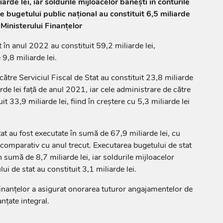
arde lei, iar soldurile mijloacelor bănești în conturile
bugetului public național au constituit 6,5 miliarde
 Ministerului Finanțelor
t în anul 2022 au constituit 59,2 miliarde lei,
9,8 miliarde lei.
către Serviciul Fiscal de Stat au constituit 23,8 miliarde
arde lei față de anul 2021, iar cele administrare de către
t 33,9 miliarde lei, fiind în creștere cu 5,3 miliarde lei
tat au fost executate în sumă de 67,9 miliarde lei, cu
 comparativ cu anul trecut. Executarea bugetului de stat
n sumă de 8,7 miliarde lei, iar soldurile mijloacelor
ui de stat au constituit 3,1 miliarde lei.
inanțelor a asigurat onorarea tuturor angajamentelor de
anțate integral.