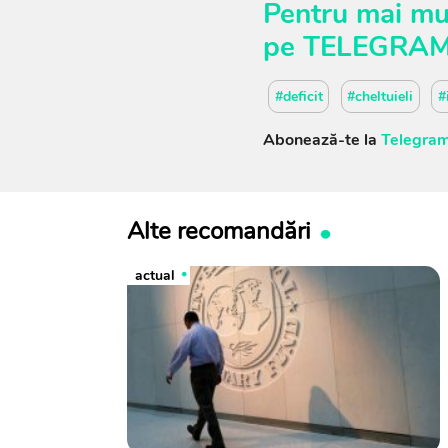
Pentru mai mul
pe
TELEGRA
#deficit
#cheltuieli
#
Abonează-te la
Telegram
Alte recomandări
actual