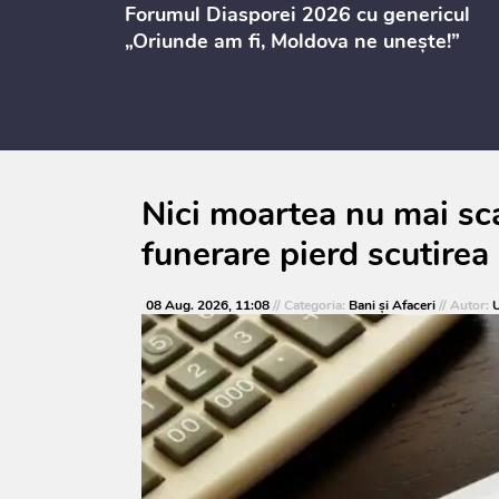
ectul de
Forumul Diasporei 2026 cu genericul
i
„Oriunde am fi, Moldova ne unește!”
Nici moartea nu mai sca
funerare pierd scutirea 
08 Aug. 2026, 11:08
// Categoria:
Bani și Afaceri
// Autor:
U