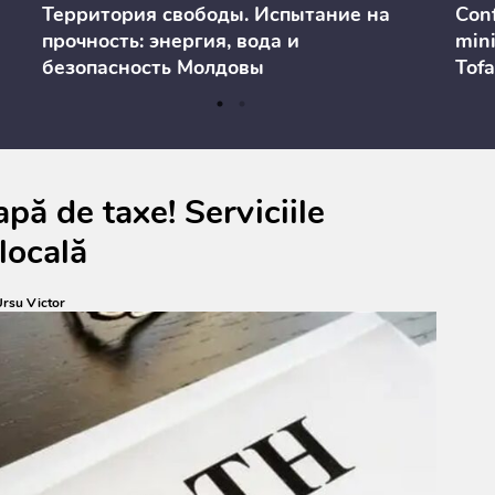
Территория свободы. Испытание на
Conf
прочность: энергия, вода и
mini
безопасность Молдовы
Tofa
prev
anul
cons
pă de taxe! Serviciile
locală
rsu Victor