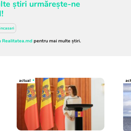
te știri urmărește-ne
M
!
incasari
 Realitatea.md
pentru mai multe știri.
actual
ac