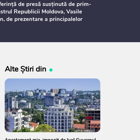
erință de presă susținută de prim-
Ședința Consi
strul Republicii Moldova, Vasile
Procurorilor
n, de prezentare a principalelor
ederi ale politicii fiscale pentru
 2027, care urmează să fie supusă
ultărilor publice
Alte Știri din
Apartament mic, impozit de lux! Guvernul