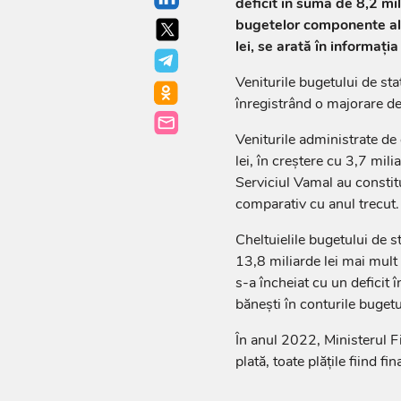
deficit în sumă de 8,2 mili
bugetelor componente ale 
lei, se arată în informația
Veniturile bugetului de sta
înregistrând o majorare de 
Veniturile administrate de 
lei, în creștere cu 3,7 mili
Serviciul Vamal au constitui
comparativ cu anul trecut.
Cheltuielile bugetului de s
13,8 miliarde lei mai mult
s-a încheiat cu un deficit î
bănești în conturile bugetul
În anul 2022, Ministerul F
plată, toate plățile fiind fin