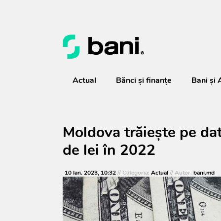
Actual
Bănci şi finanţe
Bani și 
Moldova trăiește pe dato
de lei în 2022
10 Ian. 2023, 10:32
// Categoria:
Actual
// Autor:
bani.md