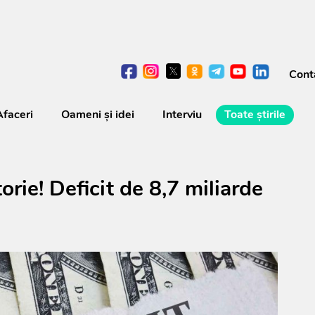
Cont
Afaceri
Oameni şi idei
Interviu
Toate știrile
rie! Deficit de 8,7 miliarde