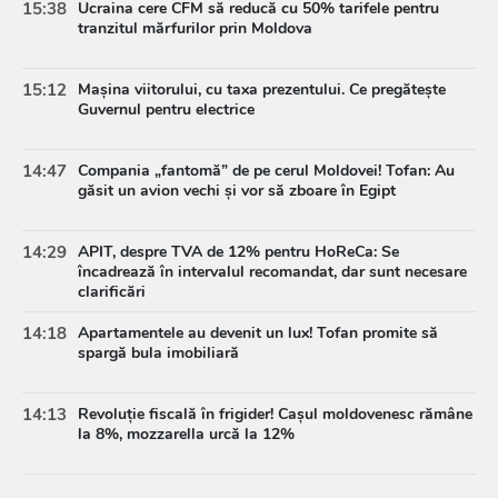
15:38
Ucraina cere CFM să reducă cu 50% tarifele pentru
tranzitul mărfurilor prin Moldova
15:12
Mașina viitorului, cu taxa prezentului. Ce pregătește
Guvernul pentru electrice
14:47
Compania „fantomă” de pe cerul Moldovei! Tofan: Au
găsit un avion vechi și vor să zboare în Egipt
14:29
APIT, despre TVA de 12% pentru HoReCa: Se
încadrează în intervalul recomandat, dar sunt necesare
clarificări
14:18
Apartamentele au devenit un lux! Tofan promite să
spargă bula imobiliară
14:13
Revoluție fiscală în frigider! Cașul moldovenesc rămâne
la 8%, mozzarella urcă la 12%