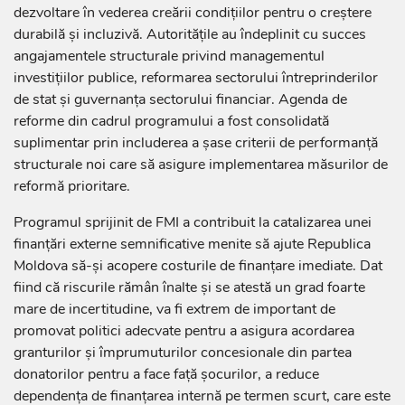
dezvoltare în vederea creării condițiilor pentru o creștere
durabilă și incluzivă. Autoritățile au îndeplinit cu succes
angajamentele structurale privind managementul
investițiilor publice, reformarea sectorului întreprinderilor
de stat și guvernanța sectorului financiar. Agenda de
reforme din cadrul programului a fost consolidată
suplimentar prin includerea a șase criterii de performanță
structurale noi care să asigure implementarea măsurilor de
reformă prioritare.
Programul sprijinit de FMI a contribuit la catalizarea unei
finanțări externe semnificative menite să ajute Republica
Moldova să-și acopere costurile de finanțare imediate. Dat
fiind că riscurile rămân înalte și se atestă un grad foarte
mare de incertitudine, va fi extrem de important de
promovat politici adecvate pentru a asigura acordarea
granturilor și împrumuturilor concesionale din partea
donatorilor pentru a face față șocurilor, a reduce
dependența de finanțarea internă pe termen scurt, care este