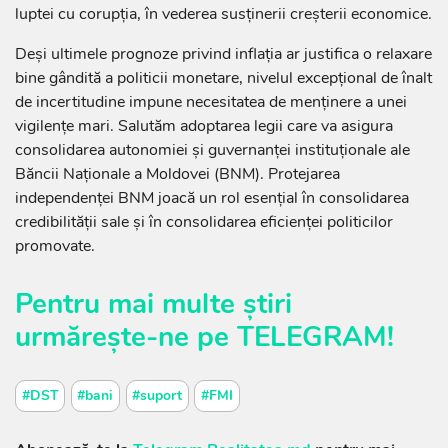
luptei cu corupția, în vederea susținerii creșterii economice.
Deși ultimele prognoze privind inflația ar justifica o relaxare
bine gândită a politicii monetare, nivelul excepțional de înalt
de incertitudine impune necesitatea de menținere a unei
vigilențe mari. Salutăm adoptarea legii care va asigura
consolidarea autonomiei și guvernanței instituționale ale
Băncii Naționale a Moldovei (BNM). Protejarea
independenței BNM joacă un rol esențial în consolidarea
credibilității sale și în consolidarea eficienței politicilor
promovate.
Pentru mai multe știri
urmărește-ne pe
TELEGRAM
!
#DST
#bani
#suport
#FMI