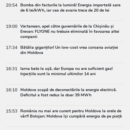
20:54
Bomba din facturile la lumină! Energia importată sare
de 6 lei/kWh, iar cea de avarie trece de 20 de lei
19:00
Vartanean, apel către guvernările de la Chișinău și
Erevan: FLYONE nu trebuie eliminată în favoarea altei
companii
17:34
Bătălia giganților! Un low-cost vrea coroana aviației
din Moldova
16:31
Iarna bate la ușă, dar Europa nu are suficient gaz!
Injecțiile sunt la minimul ultimilor 14 ani
16:10
Moldova scapă de deconectările la energie electrică.
Deficitul a fost redus la doar 39 MWh
15:53
România nu mai are curent pentru Moldova la orele de
vârf! Bolojan: Moldova își cumpără energia de pe piață