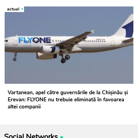
actual
Vartanean, apel către guvernările de la Chișinău și
Erevan: FLYONE nu trebuie eliminată în favoarea
altei companii
Social Networks