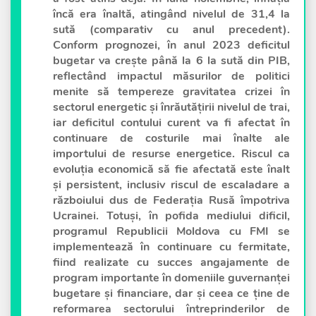
încă era înaltă, atingând nivelul de 31,4 la
sută (comparativ cu anul precedent).
Conform prognozei, în anul 2023 deficitul
bugetar va crește până la 6 la sută din PIB,
reflectând impactul măsurilor de politici
menite să tempereze gravitatea crizei în
sectorul energetic și înrăutățirii nivelul de trai,
iar deficitul contului curent va fi afectat în
continuare de costurile mai înalte ale
importului de resurse energetice. Riscul ca
evoluția economică să fie afectată este înalt
și persistent, inclusiv riscul de escaladare a
războiului dus de Federația Rusă împotriva
Ucrainei. Totuși, în pofida mediului dificil,
programul Republicii Moldova cu FMI se
implementează în continuare cu fermitate,
fiind realizate cu succes angajamente de
program importante în domeniile guvernanței
bugetare și financiare, dar și ceea ce ține de
reformarea sectorului întreprinderilor de