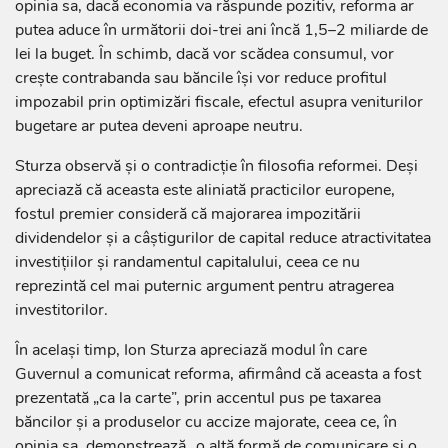
opinia sa, dacă economia va răspunde pozitiv, reforma ar
putea aduce în următorii doi-trei ani încă 1,5–2 miliarde de
lei la buget. În schimb, dacă vor scădea consumul, vor
crește contrabanda sau băncile își vor reduce profitul
impozabil prin optimizări fiscale, efectul asupra veniturilor
bugetare ar putea deveni aproape neutru.
Sturza observă și o contradicție în filosofia reformei. Deși
apreciază că aceasta este aliniată practicilor europene,
fostul premier consideră că majorarea impozitării
dividendelor și a câștigurilor de capital reduce atractivitatea
investițiilor și randamentul capitalului, ceea ce nu
reprezintă cel mai puternic argument pentru atragerea
investitorilor.
În același timp, Ion Sturza apreciază modul în care
Guvernul a comunicat reforma, afirmând că aceasta a fost
prezentată „ca la carte”, prin accentul pus pe taxarea
băncilor și a produselor cu accize majorate, ceea ce, în
opinia sa, demonstrează „o altă formă de comunicare și o