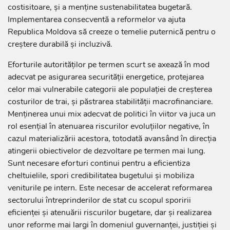
costisitoare, și a menține sustenabilitatea bugetară.
Implementarea consecventă a reformelor va ajuta
Republica Moldova să creeze o temelie puternică pentru o
creștere durabilă și incluzivă.
Eforturile autorităților pe termen scurt se axează în mod
adecvat pe asigurarea securității energetice, protejarea
celor mai vulnerabile categorii ale populației de creșterea
costurilor de trai, și păstrarea stabilității macrofinanciare.
Menținerea unui mix adecvat de politici în viitor va juca un
rol esențial în atenuarea riscurilor evoluțiilor negative, în
cazul materializării acestora, totodată avansând în direcția
atingerii obiectivelor de dezvoltare pe termen mai lung.
Sunt necesare eforturi continui pentru a eficientiza
cheltuielile, spori credibilitatea bugetului și mobiliza
veniturile pe intern. Este necesar de accelerat reformarea
sectorului întreprinderilor de stat cu scopul sporirii
eficienței și atenuării riscurilor bugetare, dar și realizarea
unor reforme mai largi în domeniul guvernanței, justiției și