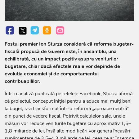
Fostul premier Ion Sturza consideră că reforma bugetar-
fiscală propusă de Guvern este, în ansamblu, una
echilibrată, cu un impact pozitiv asupra veniturilor
bugetare, chiar dacă efectele reale vor depinde de
evoluția economiei și de comportamentul
contribuabililor.
Într-o analiză publicată pe rețelele Facebook, Sturza afirmă
că proiectul, conceput inițial pentru a aduce mai mulți bani
la buget, s-a transformat într-o reformă „aproape neutră”
din punct de vedere fiscal. Potrivit calculelor sale, unele
măsuri vor reduce veniturile bugetare cu aproximativ 1,5–
1,8 miliarde de lei, însă alte modificări vor genera încasări
suplimentare de 3,5–4,3 miliarde de lei, ceea ce ar însemna