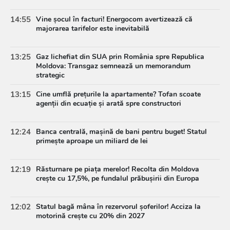
14:55
Vine șocul în facturi! Energocom avertizează că
majorarea tarifelor este inevitabilă
13:25
Gaz lichefiat din SUA prin România spre Republica
Moldova: Transgaz semnează un memorandum
strategic
13:15
Cine umflă prețurile la apartamente? Tofan scoate
agenții din ecuație și arată spre constructori
12:24
Banca centrală, mașină de bani pentru buget! Statul
primește aproape un miliard de lei
12:19
Răsturnare pe piața merelor! Recolta din Moldova
crește cu 17,5%, pe fundalul prăbușirii din Europa
12:02
Statul bagă mâna în rezervorul șoferilor! Acciza la
motorină crește cu 20% din 2027