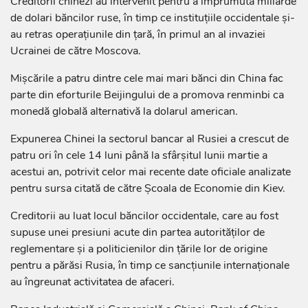
Creditorii chinezi au intervenit pentru a împrumuta miliarde
de dolari băncilor ruse, în timp ce instituțiile occidentale și-
au retras operațiunile din țară, în primul an al invaziei
Ucrainei de către Moscova.
Mișcările a patru dintre cele mai mari bănci din China fac
parte din eforturile Beijingului de a promova renminbi ca
monedă globală alternativă la dolarul american.
Expunerea Chinei la sectorul bancar al Rusiei a crescut de
patru ori în cele 14 luni până la sfârșitul lunii martie a
acestui an, potrivit celor mai recente date oficiale analizate
pentru sursa citată de către Școala de Economie din Kiev.
Creditorii au luat locul băncilor occidentale, care au fost
supuse unei presiuni acute din partea autorităților de
reglementare și a politicienilor din țările lor de origine
pentru a părăsi Rusia, în timp ce sancțiunile internaționale
au îngreunat activitatea de afaceri.