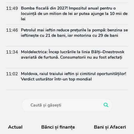
11:49
Bomba fiscală din 2027! Impozitul anual pentru o
locuință de un milion de lei ar putea ajunge la 10 mii de
lei
11:46
Petrolul mai ieftin reduce prețurile la pompă: benzina se
ieftinește cu 21 de bani, iar motorina cu 29 de bani
11:34
Moldelectrica: Încep lucrările la linia Bălți–Dnestrovsk
avariată de furtună. Consumatorii nu au fost afectați
11:02
Moldova, raiul traiului ieftin și cimitirul oportunităților!
Verdict usturător într-un top mondial
Actual
Bănci şi finanţe
Bani și Afaceri