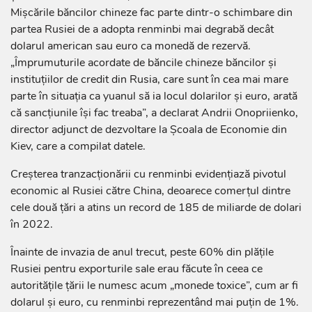
Mișcările băncilor chineze fac parte dintr-o schimbare din
partea Rusiei de a adopta renminbi mai degrabă decât
dolarul american sau euro ca monedă de rezervă.
„Împrumuturile acordate de băncile chineze băncilor și
instituțiilor de credit din Rusia, care sunt în cea mai mare
parte în situația ca yuanul să ia locul dolarilor și euro, arată
că sancțiunile își fac treaba”, a declarat Andrii Onopriienko,
director adjunct de dezvoltare la Şcoala de Economie din
Kiev, care a compilat datele.
Creșterea tranzacționării cu renminbi evidențiază pivotul
economic al Rusiei către China, deoarece comerțul dintre
cele două țări a atins un record de 185 de miliarde de dolari
în 2022.
Înainte de invazia de anul trecut, peste 60% din plățile
Rusiei pentru exporturile sale erau făcute în ceea ce
autoritățile țării le numesc acum „monede toxice”, cum ar fi
dolarul și euro, cu renminbi reprezentând mai puțin de 1%.