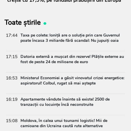
crește cu 17,5%, pe fundalul prăbușirii din Europa
Toate știrile
17:44
Taxa pe colete: Ioniță are o soluție prin care Guvernul
poate încasa 3 miliarde fără scandal: Nu jupuiți oaia
17:15
Datoria externă a mușcat din rezerve! Plățile externe au
fost de peste 24 de milioane de euro
16:53
Ministerul Economiei a găsit vinovatul crizei energetice:
aspiratorul! Colbul, rugat să mai aștepte
16:19
Apartamente vândute înainte să existe! 2500 de
tranzacții cu locuințe încă neconstruite
15:08
Moldova, în calea unui tsunami logistic! Mii de
camioane din Ucraina caută rute alternative