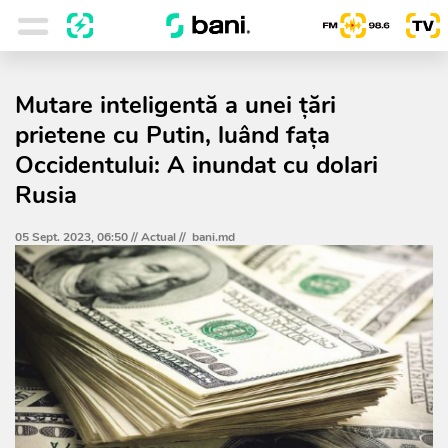
Mutare inteligentă a unei țări
prietene cu Putin, luând fața
Occidentului: A inundat cu dolari
Rusia
05 Sept. 2023, 06:50 //
Actual
//
bani.md