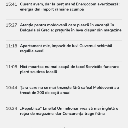
15:41
Curent avem, dar la preț mare! Energocom avertizează:
energia din import rămâne scumpă
15:27
Atenție pentru moldovenii care pleacă în vacanță în
Bulgaria și Grecia: prețurile în leva dispar din magazine
11:18
Apartament mic, impozit de lux! Guvernul schimbă
regulile averii
11:08
Nici moartea nu mai scapă de taxe! Serviciile funerare
pierd scutirea locală
10:44
Țara care nu se mai trezește fără cafea! Moldovenii au
trecut de 200 de cești anual
10:34
„Republica” Linella! Un milionar vrea să mai înghită o
rețea de magazine, dar Concurența trage frâna