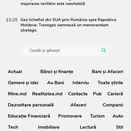
majorarea tarifelor este inevitabilă
13:25
Gaz lichefiat din SUA prin România spre Republica
Moldova: Transgaz semnează un memorandum
strategic
Actual
Bănci şi finanţe
Bani și Afaceri
Oameni şi idei
Au Bani
Interviu
Toate știrile
Rlive.md
Realitatea.md
Contacte
Pub
Carieră
Dezvoltare personală
Afaceri
Companii
Educație Financiară
Promovare
Turism
Auto
Tech
Imobiliare
Lectură
Stil