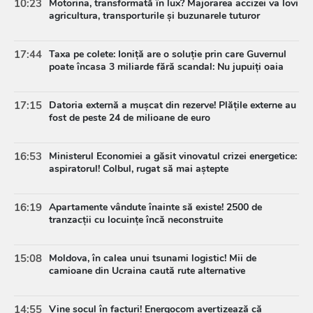
10:23
Motorina, transformată în lux? Majorarea accizei va lovi
agricultura, transporturile și buzunarele tuturor
17:44
Taxa pe colete: Ioniță are o soluție prin care Guvernul
poate încasa 3 miliarde fără scandal: Nu jupuiți oaia
17:15
Datoria externă a mușcat din rezerve! Plățile externe au
fost de peste 24 de milioane de euro
16:53
Ministerul Economiei a găsit vinovatul crizei energetice:
aspiratorul! Colbul, rugat să mai aștepte
16:19
Apartamente vândute înainte să existe! 2500 de
tranzacții cu locuințe încă neconstruite
15:08
Moldova, în calea unui tsunami logistic! Mii de
camioane din Ucraina caută rute alternative
14:55
Vine șocul în facturi! Energocom avertizează că