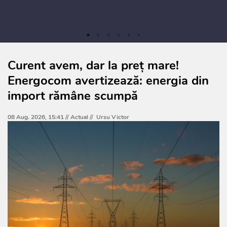
Curent avem, dar la preț mare!
Energocom avertizează: energia din
import rămâne scumpă
08 Aug. 2026, 15:41 //
Actual
//
Ursu Victor