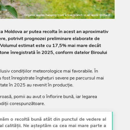
Organic apples hanging from a tree branch in an apple orchard
ca Moldova ar putea recolta în acest an aproximativ
re, potrivit prognozei preliminare elaborate de
. Volumul estimat este cu 17,5% mai mare decât
tone înregistrată în 2025, conform datelor Biroului
lusiv condițiilor meteorologice mai favorabile. În
 fost înregistrate înghețuri severe pe parcursul mai
ectate în 2025 au revenit în producție.
oasă, pomii au avut o înflorire bună, iar legarea
ndiții corespunzătoare.
imăm o recoltă bună atât din punctul de vedere al
 al calității. Ne așteptăm ca cea mai mare parte a