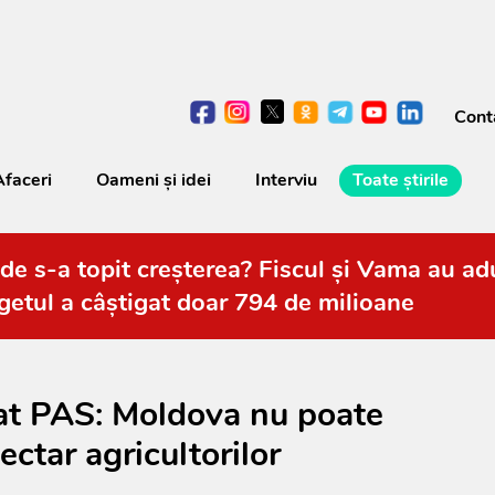
Cont
Afaceri
Oameni şi idei
Interviu
Toate știrile
de s-a topit creșterea? Fiscul și Vama au adu
getul a câștigat doar 794 de milioane
at PAS: Moldova nu poate
ectar agricultorilor