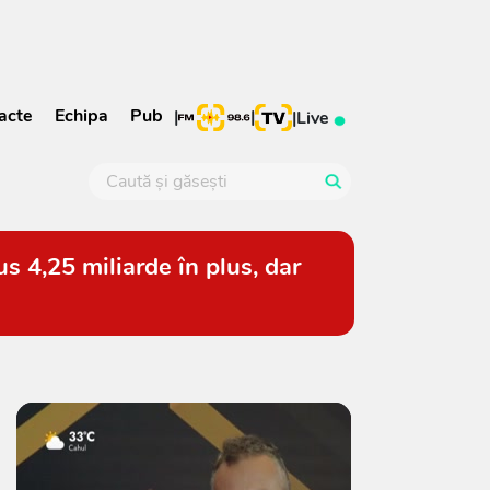
acte
Echipa
Pub
|
|
|
Live
s 4,25 miliarde în plus, dar