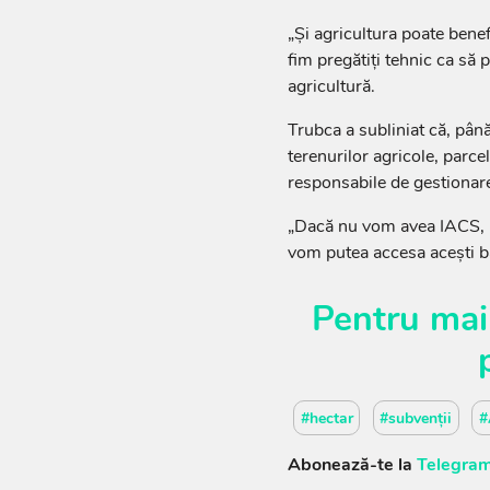
„Și agricultura poate bene
fim pregătiți tehnic ca să 
agricultură.
Trubca a subliniat că, până 
terenurilor agricole, parcel
responsabile de gestionare
„Dacă nu vom avea IACS, pa
vom putea accesa acești ba
Pentru mai
#hectar
#subvenții
#
Abonează-te la
Telegram