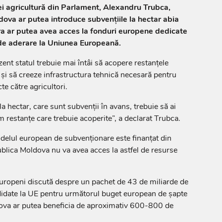
i agricultură din Parlament, Alexandru Trubca,
ova ar putea introduce subvențiile la hectar abia
a ar putea avea acces la fonduri europene dedicate
 de aderare la Uniunea Europeană.
ezent statul trebuie mai întâi să acopere restanțele
 și să creeze infrastructura tehnică necesară pentru
te către agricultori.
la hectar, care sunt subvenții în avans, trebuie să ai
m restanțe care trebuie acoperite”, a declarat Trubca.
delul european de subvenționare este finanțat din
blica Moldova nu va avea acces la astfel de resurse
i europeni discută despre un pachet de 43 de miliarde de
didate la UE pentru următorul buget european de șapte
ldova ar putea beneficia de aproximativ 600-800 de