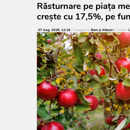
Răsturnare pe piața me
crește cu 17,5%, pe fun
07 Aug. 2026, 12:19
// Categoria:
Bani și Afaceri
// Autor:
U