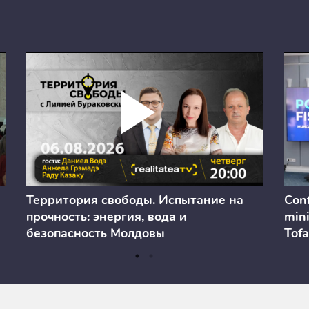
Территория свободы. Испытание на
Conf
прочность: энергия, вода и
mini
безопасность Молдовы
Tofa
prev
anul
cons