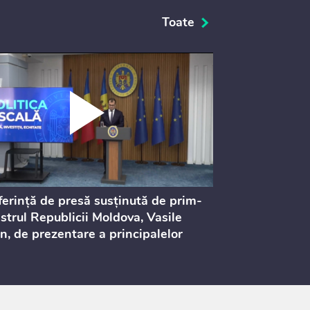
Toate
erință de presă susținută de prim-
Ședința Consi
strul Republicii Moldova, Vasile
Procurorilor
n, de prezentare a principalelor
ederi ale politicii fiscale pentru
 2027, care urmează să fie supusă
ultărilor publice