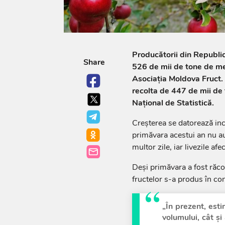
Producătorii din Republi
Share
526 de mii de tone de me
Asociația Moldova Fruct
recolta de 447 de mii de 
Național de Statistică.
Creșterea se datorează inc
primăvara acestui an nu au
multor zile, iar livezile af
Deși primăvara a fost răcor
fructelor s-a produs în co
„În prezent, est
volumului, cât și