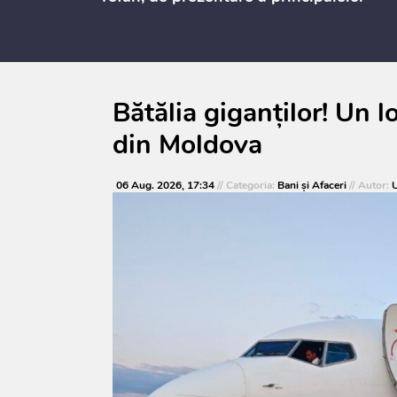
prevederi ale politicii fiscale pentru
anul 2027, care urmează să fie supusă
consultărilor publice
Bătălia giganților! Un 
din Moldova
06 Aug. 2026, 17:34
// Categoria:
Bani și Afaceri
// Autor:
U