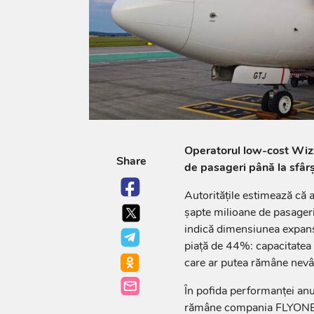
Operatorul low-cost Wizz
Share
de pasageri până la sfârș
Autoritățile estimează că 
șapte milioane de pasager
indică dimensiunea expans
piață de 44%: capacitatea a
care ar putea rămâne nevâ
În pofida performanței anu
rămâne compania FLYONE, 