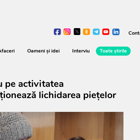
Cont
Afaceri
Oameni şi idei
Interviu
Toate știrile
u pe activitatea
ionează lichidarea piețelor