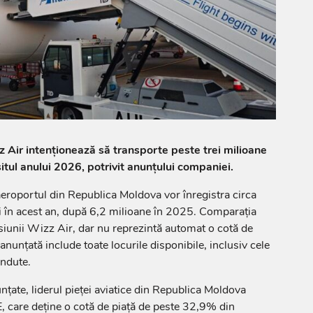
 Air intenționează să transporte peste trei milioane
itul anului 2026, potrivit anunțului companiei.
aeroportul din Republica Moldova vor înregistra circa
i în acest an, după 6,2 milioane în 2025. Comparația
iunii Wizz Air, dar nu reprezintă automat o cotă de
nunțată include toate locurile disponibile, inclusiv cele
ndute.
nțate, liderul pieței aviatice din Republica Moldova
care deține o cotă de piață de peste 32,9% din