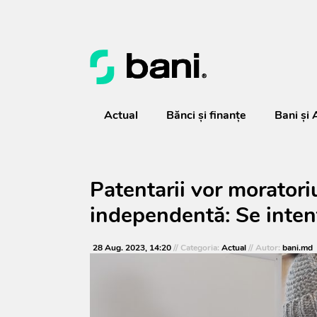
Actual
Bănci şi finanţe
Bani și 
Patentarii vor moratori
independentă: Se intenț
28 Aug. 2023, 14:20
// Categoria:
Actual
// Autor:
bani.md