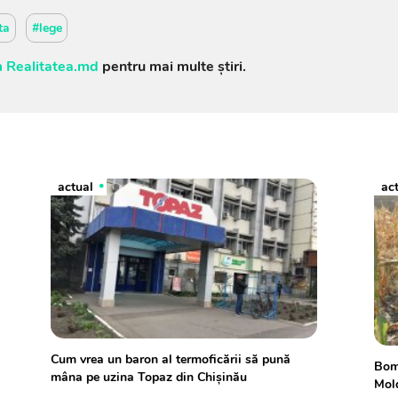
ta
#lege
 Realitatea.md
pentru mai multe știri.
actual
ac
Cum vrea un baron al termoficării să pună
Bomb
mâna pe uzina Topaz din Chișinău
Mold