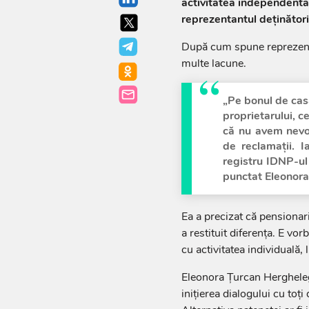
activitatea independentă
reprezentantul deținători
După cum spune reprezentan
multe lacune.
„Pe bonul de cas
proprietarului, c
că nu avem nevoi
de reclamații. I
registru IDNP-ul 
punctat Eleonora
Ea a precizat că pensionari
a restituit diferența. E vo
cu activitatea individuală, l
Eleonora Țurcan Herghelegi
inițierea dialogului cu toți