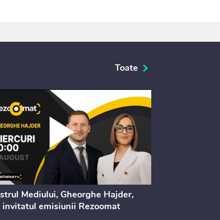
Toate
strul Mediului, Gheorghe Hajder,
Consultări pu
 invitatul emisiunii Rezoomat
lege pentru 
electoral (nr