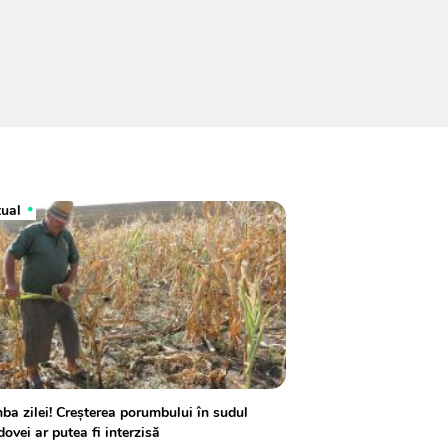
tual
a zilei! Creșterea porumbului în sudul
ovei ar putea fi interzisă