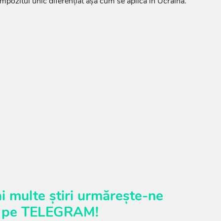
 impozitul unic diferențiat așa cum se aplică în Ucraina.
i multe știri urmărește-ne
pe
TELEGRAM
!