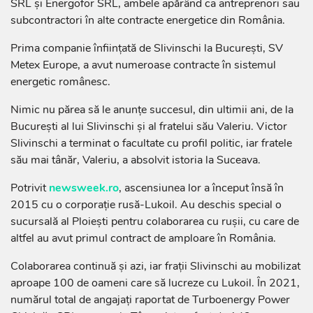
SRL și Energofor SRL, ambele apărând ca antreprenori sau
subcontractori în alte contracte energetice din România.
Prima companie înființată de Slivinschi la București, SV
Metex Europe, a avut numeroase contracte în sistemul
energetic românesc.
Nimic nu părea să le anunțe succesul, din ultimii ani, de la
București al lui Slivinschi și al fratelui său Valeriu. Victor
Slivinschi a terminat o facultate cu profil politic, iar fratele
său mai tânăr, Valeriu, a absolvit istoria la Suceava.
Potrivit
newsweek.ro
, ascensiunea lor a început însă în
2015 cu o corporație rusă-Lukoil. Au deschis special o
sucursală al Ploiești pentru colaborarea cu rușii, cu care de
altfel au avut primul contract de amploare în România.
Colaborarea continuă și azi, iar frații Slivinschi au mobilizat
aproape 100 de oameni care să lucreze cu Lukoil. În 2021,
numărul total de angajați raportat de Turboenergy Power