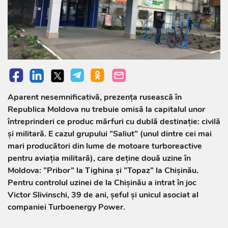
Aparent nesemnificativă, prezența rusească în
Republica Moldova nu trebuie omisă la capitalul unor
întreprinderi ce produc mărfuri cu dublă destinație: civilă
și militară. E cazul grupului ”Saliut” (unul dintre cei mai
mari producători din lume de motoare turboreactive
pentru aviația militară), care deține două uzine în
Moldova: ”Pribor” la Tighina și ”Topaz” la Chișinău.
Pentru controlul uzinei de la Chișinău a intrat în joc
Victor Slivinschi, 39 de ani, șeful și unicul asociat al
companiei Turboenergy Power.