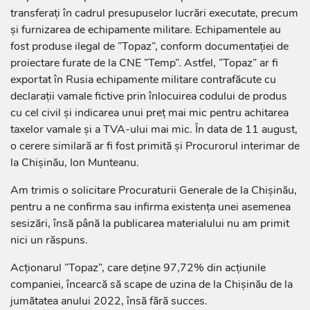
transferați în cadrul presupuselor lucrări executate, precum
și furnizarea de echipamente militare. Echipamentele au
fost produse ilegal de ”Topaz”, conform documentației de
proiectare furate de la CNE ”Temp”. Astfel, ”Topaz” ar fi
exportat în Rusia echipamente militare contrafăcute cu
declarații vamale fictive prin înlocuirea codului de produs
cu cel civil și indicarea unui preț mai mic pentru achitarea
taxelor vamale și a TVA-ului mai mic. În data de 11 august,
o cerere similară ar fi fost primită și Procurorul interimar de
la Chișinău, Ion Munteanu.
Am trimis o solicitare Procuraturii Generale de la Chișinău,
pentru a ne confirma sau infirma existența unei asemenea
sesizări, însă până la publicarea materialului nu am primit
nici un răspuns.
Acționarul ”Topaz”, care deține 97,72% din acțiunile
companiei, încearcă să scape de uzina de la Chișinău de la
jumătatea anului 2022, însă fără succes.