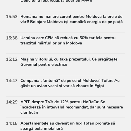
Deficitul a fost redus la doar 39 MWh
15:53
România nu mai are curent pentru Moldova la orele de
vârf! Bolojan: Moldova își cumpără energia de pe piață
15:38
Ucraina cere CFM să reducă cu 50% tarifele pentru
tranzitul mărfurilor prin Moldova
15:12
Mașina viitorului, cu taxa prezentului. Ce pregătește
Guvernul pentru electrice
14:47
Compania „fantomă” de pe cerul Moldovei! Tofan: Au
găsit un avion vechi și vor să zboare în Egipt
14:29
APIT, despre TVA de 12% pentru HoReCa: Se
încadrează în intervalul recomandat, dar sunt necesare
clarificări
14:18
Apartamentele au devenit un lux! Tofan promite să
spargă bula imobiliară