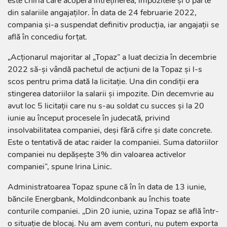
este chiria care acoperă întreținerea, impozitele și o parte
din salariile angajaților. În data de 24 februarie 2022,
compania și-a suspendat definitiv producția, iar angajații se
află în concediu forțat.
„Acționarul majoritar al „Topaz” a luat decizia în decembrie
2022 să-și vândă pachetul de acțiuni de la Topaz și l-s
scos pentru prima dată la licitație. Una din condiții era
stingerea datoriilor la salarii și impozite. Din decemvrie au
avut loc 5 licitații care nu s-au soldat cu succes și la 20
iunie au început procesele în judecată, privind
insolvabilitatea companiei, deși fără cifre și date concrete.
Este o tentativă de atac raider la companiei. Suma datoriilor
companiei nu depășește 3% din valoarea activelor
companiei”, spune Irina Linic.
Administratoarea Topaz spune că în în data de 13 iunie,
băncile Energbank, Moldindconbank au închis toate
conturile companiei. „Din 20 iunie, uzina Topaz se află într-
o situație de blocaj. Nu am avem conturi, nu putem exporta