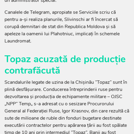
un administrator special.
Canalele de Telegram, apropiate se Serviciile scriu că
pentru a-și realiza planurile, Slivinschi ar fi încercat să
corupă demnitari de stat din Republica Moldova și să
apeleze la oamenii lui Plahotniuc, implicați în schemele
Laundromat.
Topaz acuzată de producție
contrafăcută
Scandalurile legate de uzina de la Chișinău ”Topaz” sunt în
plină desfășurare. Conducerea întreprinderii ruse pentru
dezvoltarea și producția de echipamente militare – OJSC
„NPP” Temp„ s-a adresat cu o sesizare Procurorului
General al Federației Ruse, Igor Krasnov, din care rezultă că
sute de milioane de ruble din fonduri bugetare destinate
executării contractelor pentru apărarea țării au fost spălate
timp de 10 ani prin intermediul ”Topaz”. Banii au fost