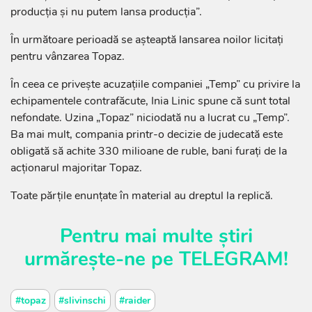
producția și nu putem lansa producția”.
În următoare perioadă se așteaptă lansarea noilor licitați
pentru vânzarea Topaz.
În ceea ce privește acuzațiile companiei „Temp” cu privire la
echipamentele contrafăcute, Inia Linic spune că sunt total
nefondate. Uzina „Topaz” niciodată nu a lucrat cu „Temp”.
Ba mai mult, compania printr-o decizie de judecată este
obligată să achite 330 milioane de ruble, bani furați de la
acționarul majoritar Topaz.
Toate părțile enunțate în material au dreptul la replică.
Pentru mai multe știri
urmărește-ne pe
TELEGRAM
!
#topaz
#slivinschi
#raider