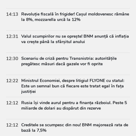
14:13
Revoluție fiscală în frigider! Cașul moldovenesc rămâne
la 8%, mozzarella urcă la 12%
12:31
Valul scumpirilor nu se oprește! BNM anunță că inflația
va crește până la sfârșitul anului
12:30
Scenariu de criză pentru Transnistria: autoritățile
pregătesc măsuri dacă gazele vor fi oprite
12:22
Ministrul Economiei, despre litigiul FLYONE cu statul:
Este un semnal bun că fiecare este tratat egal în fața
justiției
12:12
Rusia își vinde aurul pentru a finanța războiul. Peste 5
miliarde de dolari au dispărut din rezerve
12:12
Creditele se scumpesc din nou! BNM majorează rata de
bază la 7,5%