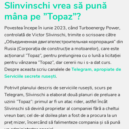
Slinvinschi vrea să pună
mâna pe ”Topaz”?
Povestea începe în iunie 2023, când Turboenergy Power,
controlată de Victor Slivinschi, trimite o scrisoare către
„Объединенная двигателестроительная корпорация” din
Rusia (Corporația de construcție a motoarelor), care este
acționarul ”Topaz”, pentru prelungirea cu o lună a licitației
pentru vânzarea ”Topaz”, dar cererii nu i s-a dat curs.
Despre aceasta scriu canalele de
Telegram, apropiate de
Serviciile secrete rusești
.
Potrivit planului descris de serviciile rusești, scurs pe
Telegram, Slivinschi a elaborat două planuri de preluare a
uzinii ”Topaz”: primul ar fi un atac rider, astfel încât
Slivinschi să devină proprietar al companiei fără a cheltui
vreun ban; cel de-al doilea plan a fost de a procura la un
preț mizer, încercând să falimenteze compania și să pună