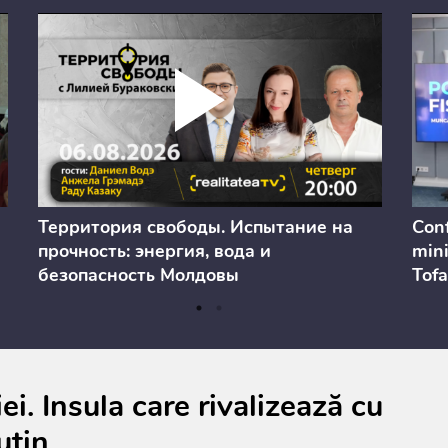
Территория свободы. Испытание на
Conf
прочность: энергия, вода и
mini
безопасность Молдовы
Tofa
prev
anul
cons
ei. Insula care rivalizează cu
uțin