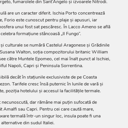
Sorgeto, fumarolele din Sant’Angelo și izvoarele Nitrodi.
sulă are un caracter diferit. Ischia Porto concentrează
, Forio este cunoscut pentru plaje și apusuri, iar
osfera unui fost sat pescăresc. În Lacco Ameno se află
celebra formațiune stâncoasă „Il Fungo”.
e și culturale se numără Castelul Aragonese și Grădinile
 Susana Walton, soția compozitorului britanic William
see către Muntele Epomeo, cel mai înalt punct al Ischiei,
lful Napoli, Capri și Peninsula Sorrentina.
bilă decât în stațiunile exclusiviste de pe Coasta
ezon. Tarifele cresc însă puternic în lunile de vară și
te, poziția hotelului și accesul la facilitățile termale.
t necunoscută, dar rămâne mai puțin sufocată de
ât Amalfi sau Capri. Pentru cei care caută mare,
axare termală într-un singur loc, insula poate fi una
alternative din sudul Italiei.