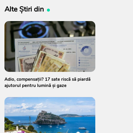
Alte Știri din
Adio, compensații? 17 sate riscă să piardă
ajutorul pentru lumină și gaze