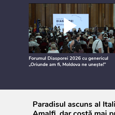
ectul de
Forumul Diasporei 2026 cu genericul
i
„Oriunde am fi, Moldova ne unește!”
Paradisul ascuns al Itali
Amalfi, dar costă mai p