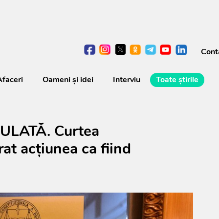
Cont
Afaceri
Oameni şi idei
Interviu
Toate știrile
NULATĂ. Curtea
rat acțiunea ca fiind