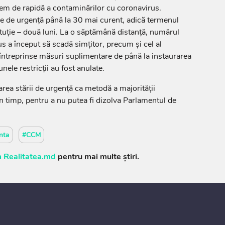
em de rapidă a contaminărilor cu coronavirus.
are de urgență până la 30 mai curent, adică termenul
uție – două luni. La o săptămână distanță, numărul
s a început să scadă simțitor, precum și cel al
 întreprinse măsuri suplimentare de până la instaurarea
unele restricții au fost anulate.
rarea stării de urgență ca metodă a majorității
n timp, pentru a nu putea fi dizolva Parlamentul de
nta
#CCM
 Realitatea.md
pentru mai multe știri.