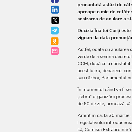
pronunțată astăzi de cătr
aproape o mie de cetățeni
sesizarea de anulare a st
Decizia Înaltei Curți este 
vigoare la data pronunțări
Astfel, odată cu anularea s
verde de a semna decretul 
CCM, după ce a constatat c
acest lucru, deoarece, conf
sau război, Parlamentul nu 
În momentul când va fi sem
„febra” organizării procesu
de 60 de zile, urmează să a
Amintim că, la 30 martie, 
Legislativului introducere
că, Comisia Extraordinară d