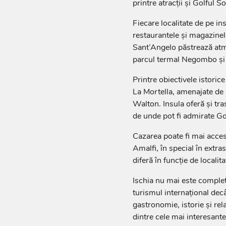
printre atracții și Golful 
Fiecare localitate de pe in
restaurantele și magazinele
Sant’Angelo păstrează atm
parcul termal Negombo și 
Printre obiectivele istoric
La Mortella, amenajate de
Walton. Insula oferă și tra
de unde pot fi admirate Go
Cazarea poate fi mai accesi
Amalfi, în special în extras
diferă în funcție de localita
Ischia nu mai este comple
turismul internațional dec
gastronomie, istorie și rel
dintre cele mai interesante 