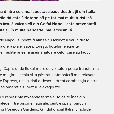
dintre cele mai spectaculoase destinații din Italia,
ile ridicate îi determină pe tot mai mulți turiști să
 o insulă vulcanică din Golful Napoli, este prezentată
ită și, în multe perioade, mai accesibilă.
de Napoli și poate fi atinsă cu feribotul sau hidrofoilul
a oferă plaje, sate pitorești, hoteluri elegante,
aje mediteraneene asemănătoare celor care au făcut
i Capri, unde fluxul mare de vizitatori poate transforma
e mulțimi, Ischia și-a păstrat o atmosferă mai relaxată.
ce Express, unii turiști o descriu drept combinația dintre
 aglomerația și prețurile exagerate.
i o reprezintă izvoarele termale, folosite încă din
 alege între piscine naturale, centre spa și parcuri
Poseidon Gardens. Ghidul oficial Italia.it include