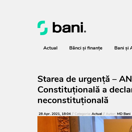
Actual
Bănci şi finanţe
Bani și 
Starea de urgență – A
Constituțională a decla
neconstituțională
28 Apr. 2021, 18:04
// Categoria:
Actual
// Autor:
MD Bani