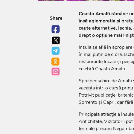
Coasta Amalfi rămâne una 
Share
însă aglomerația și prețur
caute alternative. Ischia,
drept o opțiune mai linișt
Insula se află în apropiere 
în mai puțin de o oră. Ischi
restaurante locale și peis
celebră Coasta Amalfi.
Spre deosebire de Amalfi ș
vacanța într-o cursă printr
Potrivit publicației britani
Sorrento și Capri, dar fără
Principala atracție a insule
Antichitate. Vizitatorii pot
termale precum Negombo și 