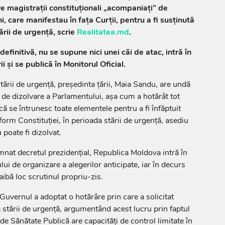
e magistrații constituționali „acompaniați” de
, care manifestau în fața Curții, pentru a fi susținută
ării de urgență, scrie
Realitatea.md
.
definitivă, nu se supune nici unei căi de atac, intră în
i și se publică în Monitorul Oficial.
tării de urgență, președinta țării, Maia Sandu, are undă
de dizolvare a Parlamentului, așa cum a hotărât tot
ă se întrunesc toate elementele pentru a fi înfăptuit
orm Constituției, în perioada stării de urgență, asediu
poate fi dizolvat.
nat decretul prezidențial, Republica Moldova intră în
lui de organizare a alegerilor anticipate, iar în decurs
ibă loc scrutinul propriu-zis.
Guvernul a adoptat o hotărâre prin care a solicitat
a stării de urgență, argumentând acest lucru prin faptul
e Sănătate Publică are capacități de control limitate în