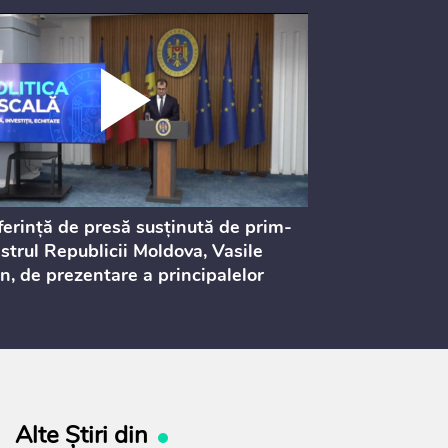
erință de presă susținută de prim-
Ședința Consi
strul Republicii Moldova, Vasile
Procurorilor
n, de prezentare a principalelor
ederi ale politicii fiscale pentru
 2027, care urmează să fie supusă
ultărilor publice
Alte Știri din